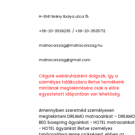
H-9141 Ikrény Ibolya utca 15.
+36-20-3539235 / +36-20-3535712
matracorszag@matracorszag.h
u
matracorszag@gmail.com
Cégünk webáruházként dolgozik, így a
személyes találkozásra illetve termékeink
mintáinak megtekintésére csak is előre
egyeztetett időpontban van lehetőség.
Amennyiben szeretnéd személyesen
megtekinteni DREAMO matracainkat – DREAMO
BED boxspring ágyainkat - HOTEL matracainkat
- HOTEL ágyainkat illetve személyes
tanácsadásra lenne szükséged, ebben az