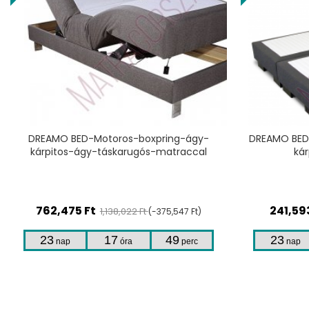
TERMÉKHEZ
DREAMO BED-Standard 2-boxspring-ágy-
DREAMO BED
kárpitos ágy-fejvéggel
ká
241,593
Ft
243,9
330,949 Ft
(-89,356 Ft)
23
17
49
23
nap
óra
perc
nap