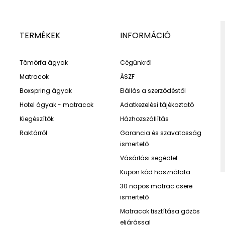
TERMÉKEK
INFORMÁCIÓ
Tömörfa ágyak
Cégünkről
Matracok
ÁSZF
Boxspring ágyak
Elállás a szerződéstől
Hotel ágyak - matracok
Adatkezelési tájékoztató
Kiegészítők
Házhozszállítás
Raktárról
Garancia és szavatosság
ismertető
Vásárlási segédlet
Kupon kód használata
30 napos matrac csere
ismertető
Matracok tisztítása gőzös
eljárással