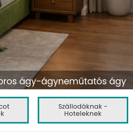
oros ágy-ágyneműtatós ágy
cot
Szállodáknak -
ek
Hoteleknek