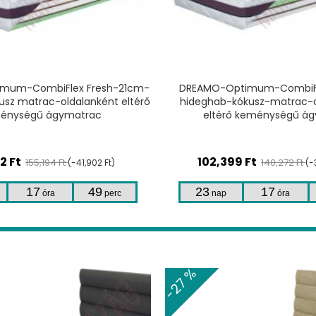
TERMÉKHEZ
TERMÉKHEZ
ptimum-CombiFlex-20cm-
DREAMO-TSplusz-30cm-tásk
kókusz-matrac-oldalanként
matrac-szállodai multipock
ő keménységű ágybetét
zsákrugós ágybet
99
Ft
180,340
Ft
140,272 Ft
254,000 Ft
(-37,873 Ft)
(-
17
49
23
17
óra
perc
nap
óra
-33 %