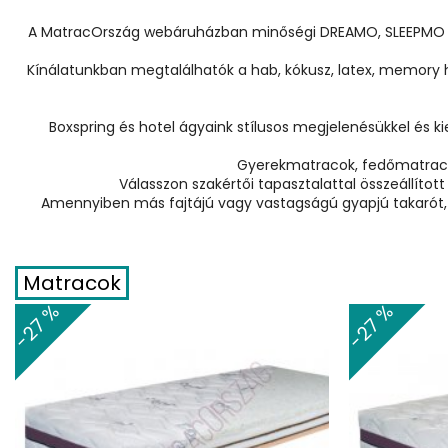
A MatracOrszág webáruházban minőségi DREAMO, SLEEPMO és
Kínálatunkban megtalálhatók a hab, kókusz, latex, memory 
Boxspring és hotel ágyaink stílusos megjelenésükkel és 
Gyerekmatracok, fedőmatraco
Válasszon szakértői tapasztalattal összeállí
Amennyiben más fajtájú vagy vastagságú gyapjú takarót, a
Matracok
-27 %
-27 %