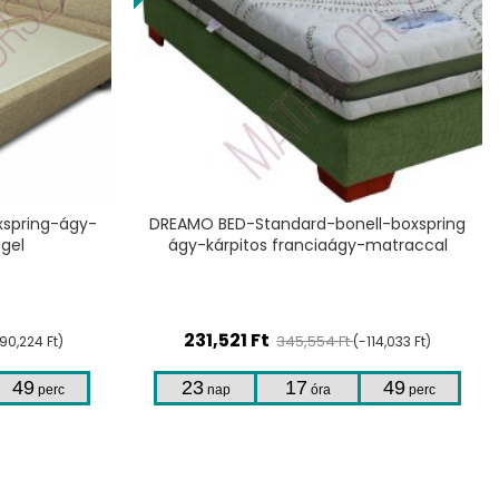
TERMÉKHEZ
l-boxspring
DREAMO BED-Standard-bonellrugós
-matraccal
ágyalap-boxspring ágy-kárpitos franciaágy
123,888
Ft
169,710 Ft
114,033 Ft)
(-45,822 Ft)
49
23
17
49
perc
nap
óra
perc