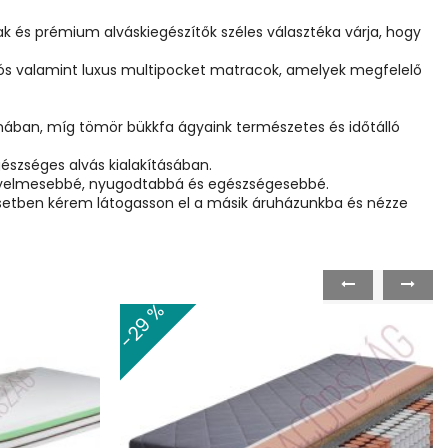
s prémium alváskiegészítők széles választéka várja, hogy
gós valamint luxus multipocket matracok, amelyek megfelelő
onában, míg tömör bükkfa ágyaink természetes és időtálló
zséges alvás kialakításában.
kényelmesebbé, nyugodtabbá és egészségesebbé.
 esetben kérem látogasson el a másik áruházunkba és nézze
-29 %
prev
next