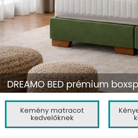
DREAMO BED prémium boxsp
Kemény matracot
Kény
kedvelőknek
k