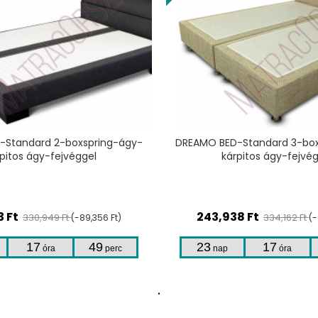
TERMÉKHEZ
TERMÉKHEZ
-Standard 3-boxspring-ágy-
DREAMO BED-Standard-bonel
rpitos ágy-fejvéggel
ágy-kárpitos franciaágy
38
Ft
231,521
Ft
334,162 Ft
345,554 Ft
(-90,224 Ft)
(-
17
49
23
17
óra
perc
nap
óra
.