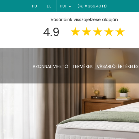
HU
DE
HUF
(1€ = 366.40 Ft)
Vásárlóink visszajelzése alapján
4.9
AZONNAL VIHETŐ
TERMÉKEK
VÁSÁRLÓI ÉRTÉKELÉS