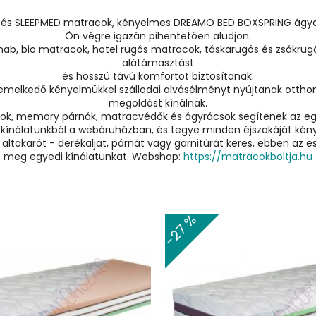
 SLEEPMED matracok, kényelmes DREAMO BED BOXSPRING ágyak é
Ön végre igazán pihentetően aludjon.
hab, bio matracok, hotel rugós matracok, táskarugós és zsákru
alátámasztást
és hosszú távú komfortot biztosítanak.
kiemelkedő kényelmükkel szállodai alvásélményt nyújtanak otth
megoldást kínálnak.
k, memory párnák, matracvédők és ágyrácsok segítenek az egés
tott kínálatunkból a webáruházban, és tegye minden éjszakáját 
ltakarót - derékaljat, párnát vagy garnitúrát keres, ebben az
meg egyedi kínálatunkat. Webshop:
https://matracokboltja.hu
-29 %