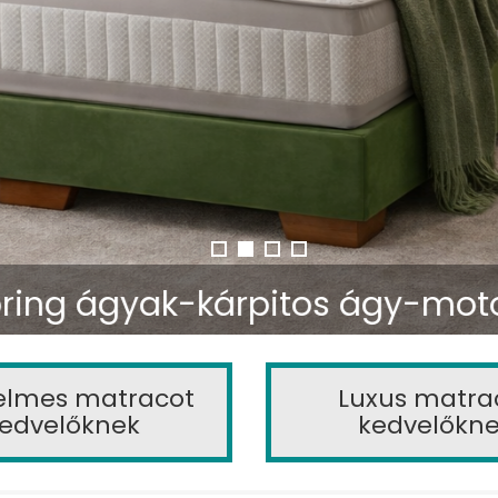
ring ágyak-kárpitos ágy-mot
elmes matracot
Luxus matra
edvelőknek
kedvelőkn