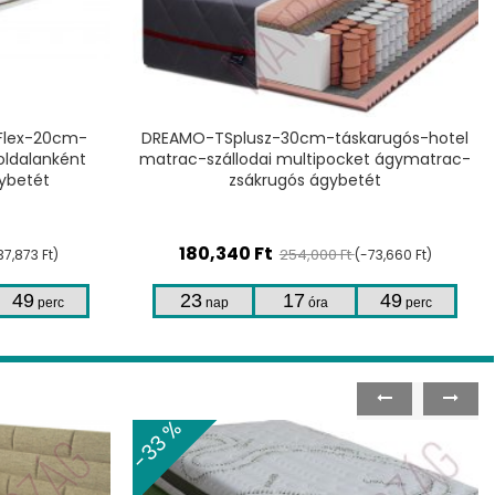
TERMÉKHEZ
arugós-hotel
DREAMO-WarioElastic Luxury-33cm-
et ágymatrac-
táskarugós-zsákrugós matrac-egyoldalas
ét
fekvőfelület-multipocket ágybetét
236,786
Ft
333,502 Ft
73,660 Ft)
(-96,716 Ft)
49
23
17
49
perc
nap
óra
perc
-27 %
prev
next