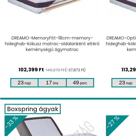
TERMÉKHEZ
DREAMO-Optimum-CombiFlex Fresh-21cm-
DREAMO-O
hideghab-kókusz matrac-oldalanként eltérő
hideghab-
keménységű ágymatrac
eltér
113,292
Ft
102,3
155,194 Ft
(-41,902 Ft)
23
17
49
23
nap
óra
perc
nap
Boxspring ágyak
-27 %
-27 %