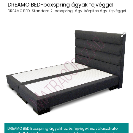
DREAMO BED-boxspring ágyak fejvéggel
DREAMO BED-Standard 2-boxspring-ágy-kárpitos ágy-fejvéggel
DREAMO BED Boxspring ágyakhoz és fejvégekhez választható