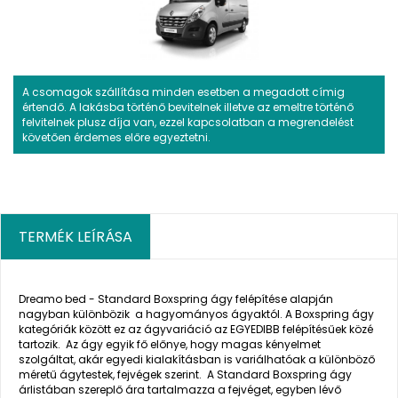
A csomagok szállítása minden esetben a megadott címig
értendő. A lakásba történő bevitelnek illetve az emeltre történő
felvitelnek plusz díja van, ezzel kapcsolatban a megrendelést
követően érdemes előre egyeztetni.
TERMÉK LEÍRÁSA
Dreamo bed - Standard Boxspring ágy felépítése alapján
nagyban különbözik a hagyományos ágyaktól. A Boxspring ágy
kategóriák között ez az ágyvariáció az EGYEDIBB felépítésűek közé
tartozik. Az ágy egyik fő előnye, hogy magas kényelmet
szolgáltat, akár egyedi kialakításban is variálhatóak a különböző
méretű ágytestek, fejvégek szerint. A Standard Boxspring ágy
árlistában szereplő ára tartalmazza a fejvéget, egyben lévő