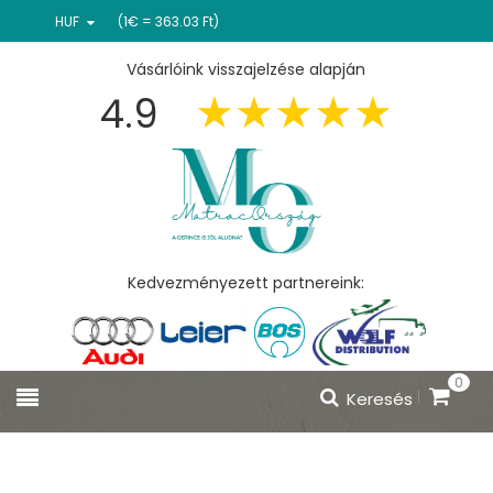
HUF
(1€ = 363.03 Ft)
Vásárlóink visszajelzése alapján
4.9
Kedvezményezett partnereink:
0
Keresés