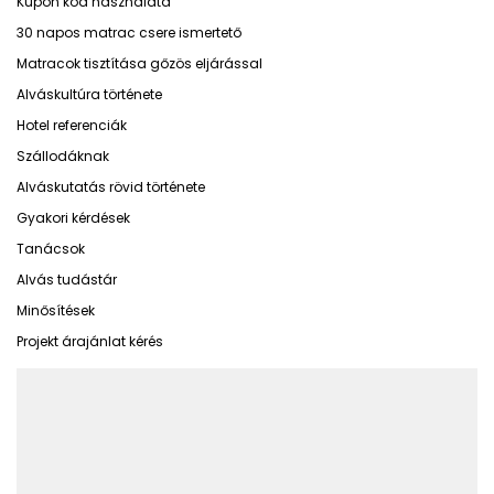
Kupon kód használata
30 napos matrac csere ismertető
Matracok tisztítása gőzös eljárással
Alváskultúra története
Hotel referenciák
Szállodáknak
Alváskutatás rövid története
Gyakori kérdések
Tanácsok
Alvás tudástár
Minősítések
Projekt árajánlat kérés