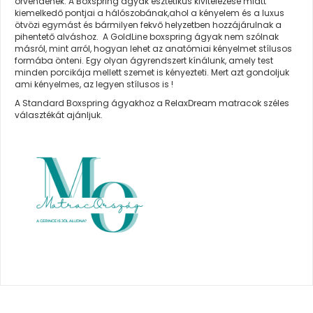
örvendenek. A Boxspring ágyak esztétikus kivitelezése miatt
kiemelkedő pontjai a hálószobának,ahol a kényelem és a luxus
ötvözi egymást és bármilyen fekvő helyzetben hozzájárulnak a
pihentető alváshoz. A GoldLine boxspring ágyak nem szólnak
másról, mint arról, hogyan lehet az anatómiai kényelmet stílusos
formába önteni. Egy olyan ágyrendszert kínálunk, amely test
minden porcikája mellett szemet is kényezteti. Mert azt gondoljuk
ami kényelmes, az legyen stílusos is !
A Standard Boxspring ágyakhoz a RelaxDream matracok széles
választékát ajánljuk.