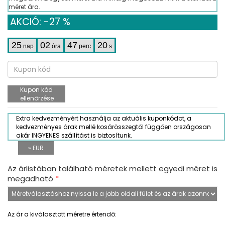
méret ára.
AKCIÓ: -27 %
25
02
47
20
nap
óra
perc
s
Kupon kód
ellenőrzése
Extra kedvezményért használja az aktuális kuponkódot, a
kedvezményes árak mellé kosárösszegtől függően országosan
akár INGYENES szállítást is biztosítunk.
» EUR
Az árlistában található méretek mellett egyedi méret is
megadható
*
Az ár a kiválasztott méretre értendő: