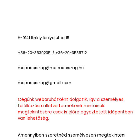
H-9141 Ikrény Ibolya utca 15.
+36-20-3539235 / +36-20-3535712
matracorszag@matracorszag.h
u
matracorszag@gmail.com
Cégünk webáruházként dolgozik, így a személyes
találkozásra illetve termékeink mintáinak
megtekintésére csak is előre egyeztetett időpontban
van lehetőség.
Amennyiben szeretnéd személyesen megtekinteni