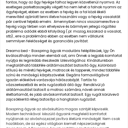
fontos, hogy az ágy fejvége falhoz legyen közvetlenül nyomva. Az
esetleges parkettaszegély végett ha nem lehet a falnak nyomni az
ágyfejvéget, ebben az esetben a fejvég és a fal közé ékelő
merevítést ajánlott tenni illetve használni vagy a fejvég vasalatát
pár centivel feljebb emelni. Amennyiben nincs visszamerevítve a
fejvég vagy térben van elhelyezve és bármilyen jellegű rögzítési
probléma adódik ebből kifolyólag ( pl: mozog, kiszakad a vasalat,
stb) , erre a problémára ebben az esetben nem vállalunk
semmilyen felelősséget és garanciális javítást.
Dreamo bed - Boxspring ágyak moduláris felépítésűek, így Ön
kiválaszthatja minden elemből azt, ami Önnek a legjobb komfortot
nyújtja és leginkább illeszkedik ízlésvilágához. Kínálatunkban
megtalálható többféle alátámasztást biztosító ágy, különböző
stílusú és méretű fejvégek, matracok és topperek, mindez többféle
színű és minőségű kárpitszövetek. Elegáns formavilágával
igazán előkelővé varázsolja hálószobáját. Tartós fa
vázszerkezetből és erős rugózatból álló ágy. Rendkívül jó
alátámasztást biztosít a matrac számára, növeli annak
élettartamát, és jobb alváskomfortot biztosít. Egy rugót körülvevő
zajcsökkentő réteg biztosítja a hangtalan rugózást.
Boxspring ágyak az alváskultúra magas szintjét képviselik.
Modern technikával készülő ágyaink megfelelő komfortot
nyújtanak az alváshoz,ezzel javítva életünk minőségét. Nem csak
hazákban, de az egész világban kiemelt népszerűségnek