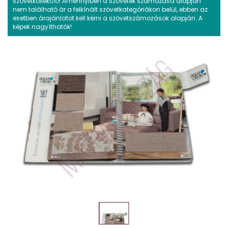
szövetkollekció! Amennyiben a szövetek számozása alapján
nem található ár a felkínált szövetkategóriákon belül, ebben az
esetben árajánlatot kell kérni a szövetszámozások alapján. A
képek nagyíthatók!