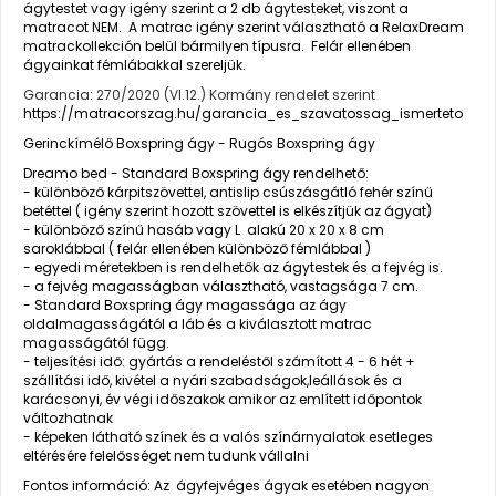
ágytestet vagy igény szerint a 2 db ágytesteket, viszont a
matracot NEM. A matrac igény szerint választható a RelaxDream
matrackollekción belül bármilyen típusra.
Felár ellenében
ágyainkat fémlábakkal szereljük.
Garancia: 270/2020 (VI.12.) Kormány rendelet szerint
https://matracorszag.hu/garancia_es_szavatossag_ismerteto
Gerinckímélő Boxspring ágy - Rugós Boxspring ágy
Dreamo bed - Standard Boxspring ágy rendelhető:
- különböző kárpitszövettel, antislip csúszásgátló fehér színű
betéttel ( igény szerint hozott szövettel is elkészítjük az ágyat)
- különböző színű hasáb vagy L alakú 20 x 20 x 8 cm
saroklábbal ( felár ellenében különböző fémlábbal )
- egyedi méretekben is rendelhetők az ágytestek és a fejvég is.
- a fejvég magasságban választható, vastagsága 7 cm.
- Standard Boxspring ágy magassága az ágy
oldalmagasságától a láb és a kiválasztott matrac
magasságától függ.
- teljesítési idő: gyártás a rendeléstől számított 4 - 6 hét +
szállítási idő, kivétel a nyári szabadságok,leállások és a
karácsonyi, év végi időszakok amikor az említett időpontok
változhatnak
- képeken látható színek és a valós színárnyalatok esetleges
eltérésére felelősséget nem tudunk vállalni
Fontos információ
: Az ágyfejvéges ágyak esetében nagyon