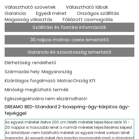
Választható szövetek
Választható lábak
Garancia
Egyedi méret
Országos szállítás
Magasság választás
Fóliázott csomagolás
Szállítási és fizetési információk
30 napos matrac csere ismertető
Garancia és szavatosság ismertető
Elérhetőség: rendelhető
Származási hely: Magyarország
Kizárólagos forgalmazó: MatracOrszág Kft
Minőségi megbízható termék
Egészségpénzárra nem elszámolható!
DREAMO BED-Standard 2-boxspring-ágy-kárpitos ágy-
fejvéggel
Az egyedi méretek illetve 200 cm feletti méretek teljesítése akár 10 -
20 nappal is hosszabb lehet a normál méretek teljesítéséhez képest.
Az árlistában nem található méretet az egyedi méret sorban lehet
megadni. Az egyedi méret ára mindig magasabb mint a standard