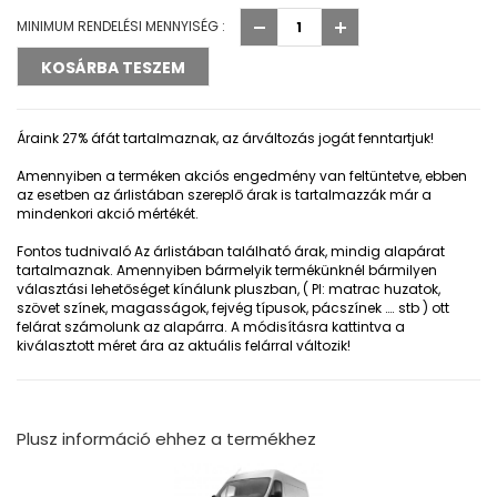
MINIMUM RENDELÉSI MENNYISÉG :
Áraink 27% áfát tartalmaznak, az árváltozás jogát fenntartjuk!
Amennyiben a terméken akciós engedmény van feltüntetve, ebben
az esetben az árlistában szereplő árak is tartalmazzák már a
mindenkori akció mértékét.
Fontos tudnivaló
Az árlistában található árak, mindig alapárat
tartalmaznak. Amennyiben bármelyik termékünknél bármilyen
választási lehetőséget kínálunk pluszban, ( Pl: matrac huzatok,
szövet színek, magasságok, fejvég típusok, pácszínek …. stb ) ott
felárat számolunk az alapárra. A módisításra kattintva a
kiválasztott méret ára az aktuális felárral változik!
Plusz információ ehhez a termékhez