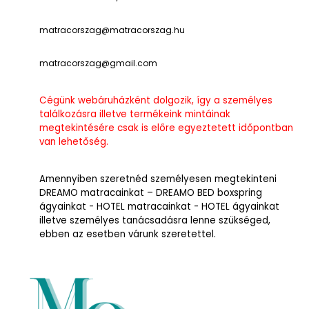
matracorszag@matracorszag.h
u
matracorszag@gmail.com
Cégünk webáruházként dolgozik, így a személyes
találkozásra illetve termékeink mintáinak
megtekintésére csak is előre egyeztetett időpontban
van lehetőség.
Amennyiben szeretnéd személyesen megtekinteni
DREAMO matracainkat – DREAMO BED boxspring
ágyainkat - HOTEL matracainkat - HOTEL ágyainkat
illetve személyes tanácsadásra lenne szükséged,
ebben az esetben várunk szeretettel.