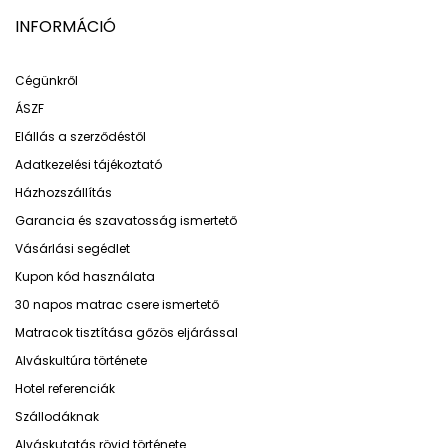
INFORMÁCIÓ
Cégünkről
ÁSZF
Elállás a szerződéstől
Adatkezelési tájékoztató
Házhozszállítás
Garancia és szavatosság ismertető
Vásárlási segédlet
Kupon kód használata
30 napos matrac csere ismertető
Matracok tisztítása gőzös eljárással
Alváskultúra története
Hotel referenciák
Szállodáknak
Alváskutatás rövid története