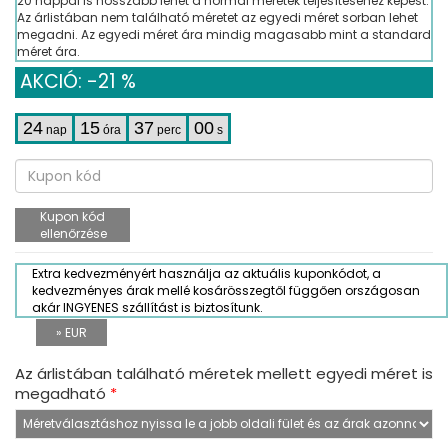
20 nappal is hosszabb lehet a normál méretek teljesítéséhez képest.
Az árlistában nem található méretet az egyedi méret sorban lehet
megadni. Az egyedi méret ára mindig magasabb mint a standard
méret ára.
AKCIÓ: -21 %
24
15
36
59
nap
óra
perc
s
Kupon kód
ellenőrzése
Extra kedvezményért használja az aktuális kuponkódot, a
kedvezményes árak mellé kosárösszegtől függően országosan
akár INGYENES szállítást is biztosítunk.
» EUR
Az árlistában található méretek mellett egyedi méret is
megadható
*