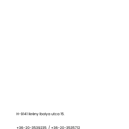
H-9141 Ikrény Ibolya utca 15.
+36-20-3539235 / +36-20-3535712