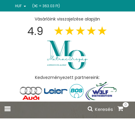
HUF
(1€ = 363.03 Ft)
Vásárlóink visszajelzése alapján
4.9
Kedvezményezett partnereink:
0
Keresés