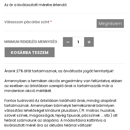
Az ár a kiválasztott méretre értendő:
Válasszon pácolási színt
*
MINIMUM RENDELÉSI MENNYISÉG :
Áraink 27% áfát tartalmaznak, az árváltozás jogát fenntartjuk!
Amennyiben a terméken akciós engedmény van feltüntetve, ebben
az esetben az árlistában szereplő árak is tartalmazzák már a
mindenkori akció mértékét.
Fontos tudnivaló
Az árlistában található árak, mindig alapárat
tartalmaznak. Amennyiben bármelyik termékünknél bármilyen
választási lehetőséget kínálunk pluszban, ( Pl: matrac huzatok,
szövet színek, magasságok, fejvég típusok, pácszínek …. stb ) ott
felárat számolunk az alapárra. A módisításra kattintva a
kiválasztott méret ára az aktuális felárral változik!