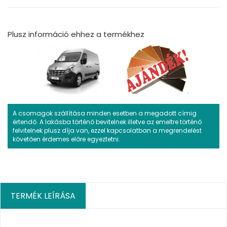
Plusz információ ehhez a termékhez
A csomagok szállítása minden esetben a megadott címig
értendő. A lakásba történő bevitelnek illetve az emeltre történő
felvitelnek plusz díja van, ezzel kapcsolatban a megrendelést
követően érdemes előre egyeztetni.
TERMÉK LEÍRÁSA