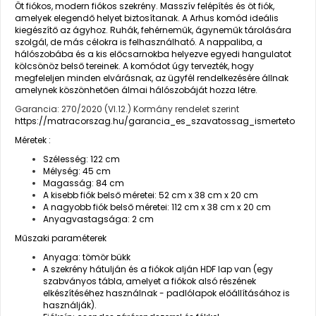
Öt fiókos, modern fiókos szekrény. Masszív felépítés és öt fiók,
amelyek elegendő helyet biztosítanak. A Arhus komód ideális
kiegészítő az ágyhoz. Ruhák, fehérneműk, ágyneműk tárolására
szolgál, de más célokra is felhasználható. A nappaliba, a
hálószobába és a kis előcsarnokba helyezve egyedi hangulatot
kölcsönöz belső tereinek. A komódot úgy tervezték, hogy
megfeleljen minden elvárásnak, az ügyfél rendelkezésére állnak
amelynek köszönhetően álmai hálószobáját hozza létre.
Garancia: 270/2020 (VI.12.) Kormány rendelet szerint
https://matracorszag.hu/garancia_es_szavatossag_ismerteto
Méretek :
Szélesség: 122 cm
Mélység: 45 cm
Magasság: 84 cm
A kisebb fiók belső méretei: 52 cm x 38 cm x 20 cm
A nagyobb fiók belső méretei: 112 cm x 38 cm x 20 cm
Anyagvastagsága: 2 cm
Műszaki paraméterek
Anyaga: tömör bükk
A szekrény hátulján és a fiókok alján HDF lap van (egy
szabványos tábla, amelyet a fiókok alsó részének
elkészítéséhez használnak - padlólapok előállításához is
használják).