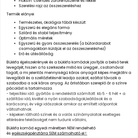
Fióksín: csendes zárórendszerrel és fékkel
Szerelési rajz az összeszereléshez
Termék előnyei
Természetes, ökológiai fából készült
Egyszerű és elegáns forma
Szilárd és stabil teljesítmény
Optimális méretek
Egyszerű és gyors összeszerelés (a bútordarabot
csomagokban küldjük el az összeszereléshez)
Erő és ütésállóság
Bükkfa éjjeliszekrények
és a bükkfa komódok javítják a belső terek
levegőjét, hiszen a fa szerkezete millió kis üreggel , csatornával
tagolt, a mi jelentős mennyiségű káros anyagot képes megkötni a
levegőből és a szellőztetésnél leadja azokat, ezáltal távozik a
szabadba a sok káros anyag. Az árlistában szereplő ár a színre
pácolást is tartalmazza.
- teljesítési idő: gyártás a rendeléstől számított kb 5 - 6 hét + a
szállítási idő, kivétel a nyári szabadságok,leállások és a
karácsonyi, év végi időszakok amikor az említett időpontok
változhatnak.
- képeken látható színek és a valós színárnyalatok esetleges
eltérésére felelősséget nem tudunk vállalni,
Bükkfa komód egyedi méretben NEM rendelhető
és
egészségpénztárra SEM számolható el !