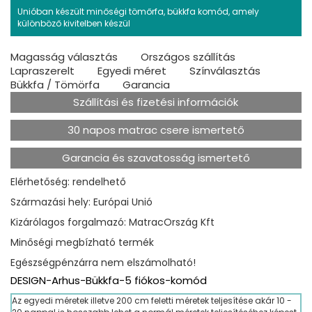
Unióban készült minőségi tömőrfa, bükkfa komód, amely
különböző kivitelben készül
Magasság választás
Országos szállítás
Lapraszerelt
Egyedi méret
Színválasztás
Bükkfa / Tömörfa
Garancia
Szállítási és fizetési információk
30 napos matrac csere ismertető
Garancia és szavatosság ismertető
Elérhetőség: rendelhető
Származási hely: Európai Unió
Kizárólagos forgalmazó: MatracOrszág Kft
Minőségi megbízható termék
Egészségpénzárra nem elszámolható!
DESIGN-Arhus-Bükkfa-5 fiókos-komód
Az egyedi méretek illetve 200 cm feletti méretek teljesítése akár 10 -