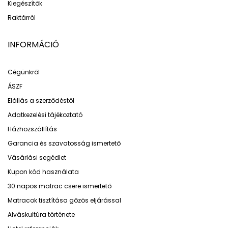
Kiegészítők
Raktárról
INFORMÁCIÓ
Cégünkről
ÁSZF
Elállás a szerződéstől
Adatkezelési tájékoztató
Házhozszállítás
Garancia és szavatosság ismertető
Vásárlási segédlet
Kupon kód használata
30 napos matrac csere ismertető
Matracok tisztítása gőzös eljárással
Alváskultúra története