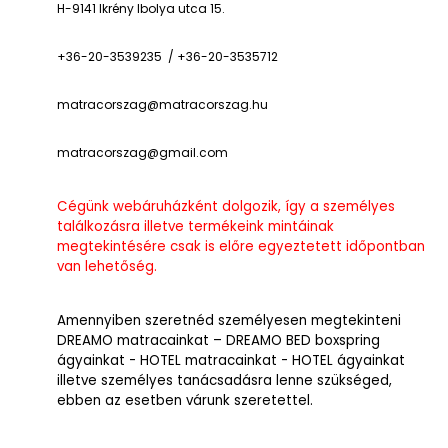
H-9141 Ikrény Ibolya utca 15.
+36-20-3539235 / +36-20-3535712
matracorszag@matracorszag.h
u
matracorszag@gmail.com
Cégünk webáruházként dolgozik, így a személyes
találkozásra illetve termékeink mintáinak
megtekintésére csak is előre egyeztetett időpontban
van lehetőség.
Amennyiben szeretnéd személyesen megtekinteni
DREAMO matracainkat – DREAMO BED boxspring
ágyainkat - HOTEL matracainkat - HOTEL ágyainkat
illetve személyes tanácsadásra lenne szükséged,
ebben az esetben várunk szeretettel.