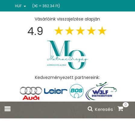
HUF
(1€ = 362.34 Ft)
Vásárlóink visszajelzése alapján
4.9
Kedvezményezett partnereink:
0
Keresés