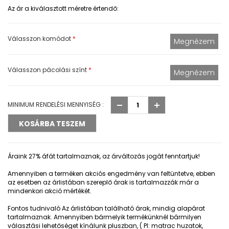
Az ár a kiválasztott méretre értendő:
Válasszon komódot
*
Válasszon pácolási színt
*
MINIMUM RENDELÉSI MENNYISÉG :
Áraink 27% áfát tartalmaznak, az árváltozás jogát fenntartjuk!
Amennyiben a terméken akciós engedmény van feltüntetve, ebben
az esetben az árlistában szereplő árak is tartalmazzák már a
mindenkori akció mértékét.
Fontos tudnivaló
Az árlistában található árak, mindig alapárat
tartalmaznak. Amennyiben bármelyik termékünknél bármilyen
választási lehetőséget kínálunk pluszban, ( Pl: matrac huzatok,