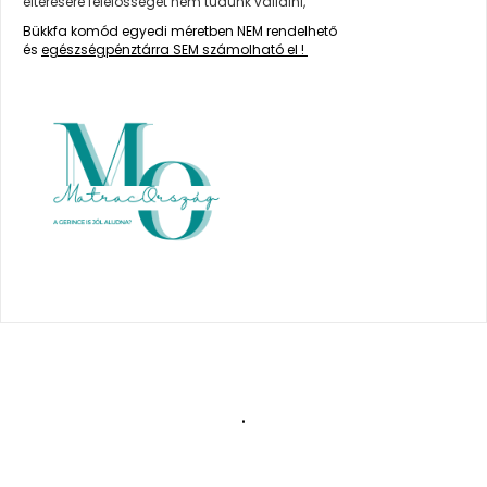
eltérésére felelősséget nem tudunk vállalni,
Bükkfa komód egyedi méretben NEM rendelhető
és
egészségpénztárra SEM számolható el !
.