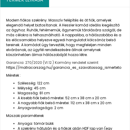
Modern fiókos szekrény. Masszív felépítés és öt fiók, amelyek
elegendő helyet biztosítanak. A Hessler komód ideális kiegészítő
az ágyhoz. Ruhák, fehérneműk, ágyneműk tárolására szolgál, de
más célokra is felhasználható. A nappaliba, a hálószobába és a
kis előcsarnokba helyezve egyedi hangulatot kölcsönöz belső
tereinek. A komódot úgy tervezték, hogy megfeleljen minden
elvárásnak, az ügyfél rendelkezésére állnak amelynek
köszönhetően álmai hálószobáját hozza létre.
Garancia: 270/2020 (VI.12.) Kormány rendelet szerint
https://matracorszag.hu/garancia_es_szavatossag_ismerteto
Méretek :
Szélesség: 122 cm
Mélység: 45 cm
Magasság: 81 cm
A kisebb fiók belső méretei: 52 cm x 38 cm x 20 cm
A nagyobb fiók belső méretei: 112 cm x 38 cm x 20 cm
Anyagvastagsága: 2 cm
Műszaki paraméterek
Anyaga: tömör bükk
A szekrény hátulján és a fiókok alján HDF lap van (egy