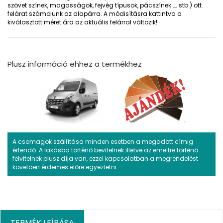
szövet színek, magasságok, fejvég típusok, pácszínek …. stb ) ott
felárat számolunk az alapárra. A módisításra kattintva a
kiválasztott méret ára az aktuális felárral változik!
Plusz információ ehhez a termékhez
A csomagok szállítása minden esetben a megadott címig
értendő. A lakásba történő bevitelnek illetve az emeltre történő
felvitelnek plusz díja van, ezzel kapcsolatban a megrendelést
követően érdemes előre egyeztetni.
TERMÉK LEÍRÁSA