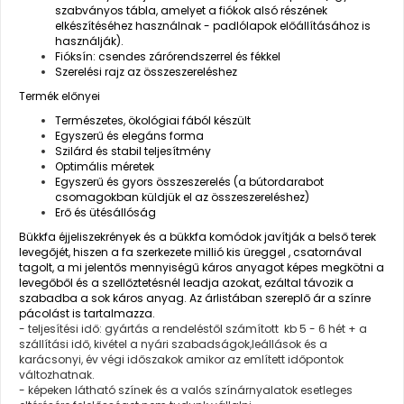
szabványos tábla, amelyet a fiókok alsó részének
elkészítéséhez használnak - padlólapok előállításához is
használják).
Fióksín: csendes zárórendszerrel és fékkel
Szerelési rajz az összeszereléshez
Termék előnyei
Természetes, ökológiai fából készült
Egyszerű és elegáns forma
Szilárd és stabil teljesítmény
Optimális méretek
Egyszerű és gyors összeszerelés (a bútordarabot
csomagokban küldjük el az összeszereléshez)
Erő és ütésállóság
Bükkfa éjjeliszekrények
és a bükkfa komódok javítják a belső terek
levegőjét, hiszen a fa szerkezete millió kis üreggel , csatornával
tagolt, a mi jelentős mennyiségű káros anyagot képes megkötni a
levegőből és a szellőztetésnél leadja azokat, ezáltal távozik a
szabadba a sok káros anyag. Az árlistában szereplő ár a színre
pácolást is tartalmazza.
- teljesítési idő: gyártás a rendeléstől számított kb 5 - 6 hét + a
szállítási idő, kivétel a nyári szabadságok,leállások és a
karácsonyi, év végi időszakok amikor az említett időpontok
változhatnak.
- képeken látható színek és a valós színárnyalatok esetleges