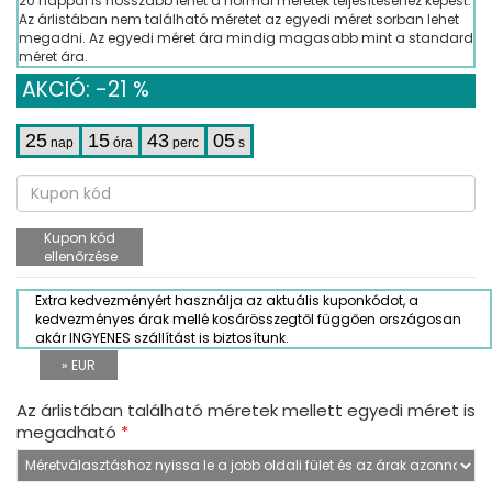
20 nappal is hosszabb lehet a normál méretek teljesítéséhez képest.
Az árlistában nem található méretet az egyedi méret sorban lehet
megadni. Az egyedi méret ára mindig magasabb mint a standard
méret ára.
AKCIÓ: -21 %
25
15
43
04
nap
óra
perc
s
Kupon kód
ellenőrzése
Extra kedvezményért használja az aktuális kuponkódot, a
kedvezményes árak mellé kosárösszegtől függően országosan
akár INGYENES szállítást is biztosítunk.
» EUR
Az árlistában található méretek mellett egyedi méret is
megadható
*