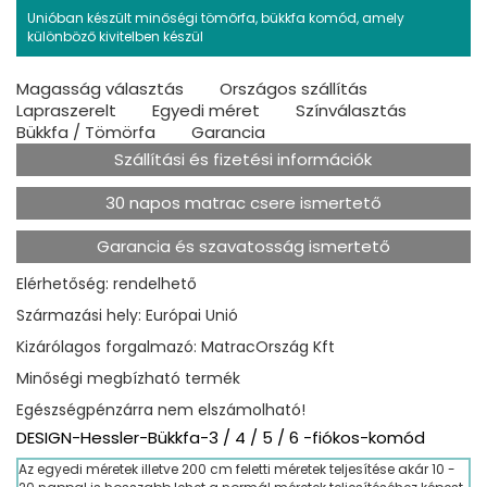
Unióban készült minőségi tömőrfa, bükkfa komód, amely
különböző kivitelben készül
Magasság választás
Országos szállítás
Lapraszerelt
Egyedi méret
Színválasztás
Bükkfa / Tömörfa
Garancia
Szállítási és fizetési információk
30 napos matrac csere ismertető
Garancia és szavatosság ismertető
Elérhetőség: rendelhető
Származási hely: Európai Unió
Kizárólagos forgalmazó: MatracOrszág Kft
Minőségi megbízható termék
Egészségpénzárra nem elszámolható!
DESIGN-Hessler-Bükkfa-3 / 4 / 5 / 6 -fiókos-komód
Az egyedi méretek illetve 200 cm feletti méretek teljesítése akár 10 -