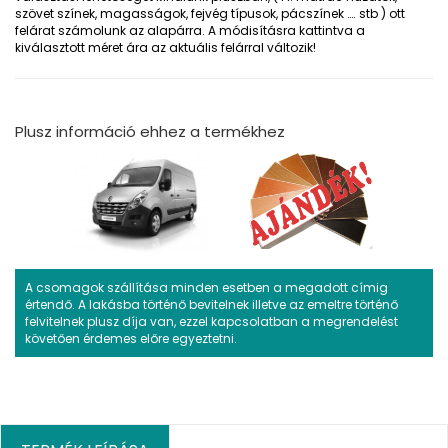
szövet színek, magasságok, fejvég típusok, pácszínek …. stb ) ott
felárat számolunk az alapárra. A módisításra kattintva a
kiválasztott méret ára az aktuális felárral változik!
Plusz információ ehhez a termékhez
A csomagok szállítása minden esetben a megadott címig
értendő. A lakásba történő bevitelnek illetve az emeltre történő
felvitelnek plusz díja van, ezzel kapcsolatban a megrendelést
követően érdemes előre egyeztetni.