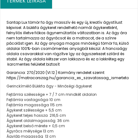
TERMÉK LEÍRÁSA
Santap Lux tömör fa ágy masszív és egy új, kreatív ágystílust
képvisel. A bükkfa ágykeret rendelhető normál ágykeretként,
felnyílós illetve fiókos ágyneműtartós változatban is. Az ágy ára
nem tartalmazza az ágyrácsot és a matracot, de a színre
pácolást igen. Az ágy anyaga magas minőségű tömör fa, külső
oldalai 100%-ban csomómentes anyagból készül. A franciaágy
oldala csavarokkal van rögzítve így az ágyszerkezet szilárd és
stabil. Az ágy oldala kétszer van lakkozva és ez a lakkréteg egy
karcmentes felületet biztosít
Garancia: 270/2020 (VI.12.) Kormány rendelet szerint
https://matracorszag.hu/garancia_es_szavatossag_ismerteto
Gerinckímélő Bükkfa ágy - Minőségi ágykeret
Fejtámla szélessége + 7 / 7 cm mindkét oldalon
Fejtámla vastagsága 10 cm
Fejtámla magassága 115 cm
Ágykeret szélessége + 5,5 cm
Ágykeret teljes hossza 216,5 cm
Ágykeret oldalmagasság 36 cm
Ágykeret belső mérete + 0,5 cm
Ágyrács mélysége 13 cm
Ágyláb magasság 13 cm