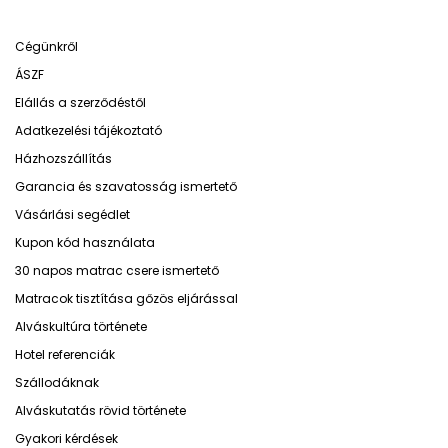
Cégünkről
ÁSZF
Elállás a szerződéstől
Adatkezelési tájékoztató
Házhozszállítás
Garancia és szavatosság ismertető
Vásárlási segédlet
Kupon kód használata
30 napos matrac csere ismertető
Matracok tisztítása gőzös eljárással
Alváskultúra története
Hotel referenciák
Szállodáknak
Alváskutatás rövid története
Gyakori kérdések