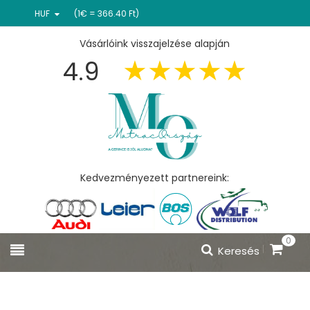
HUF
(1€ = 366.40 Ft)
Vásárlóink visszajelzése alapján
4.9
Kedvezményezett partnereink:
0
Keresés