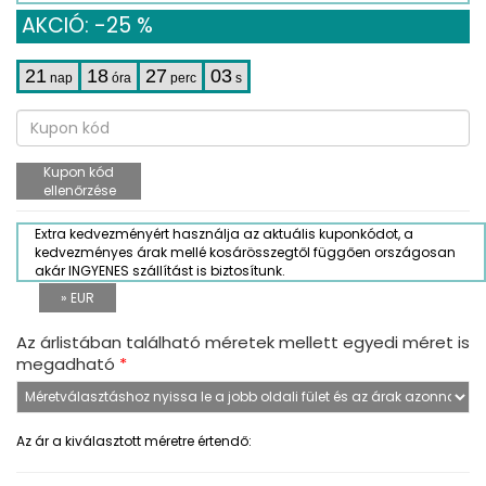
AKCIÓ: -25 %
21
18
27
03
nap
óra
perc
s
Kupon kód
ellenőrzése
Extra kedvezményért használja az aktuális kuponkódot, a
kedvezményes árak mellé kosárösszegtől függően országosan
akár INGYENES szállítást is biztosítunk.
» EUR
Az árlistában található méretek mellett egyedi méret is
megadható
*
Az ár a kiválasztott méretre értendő: