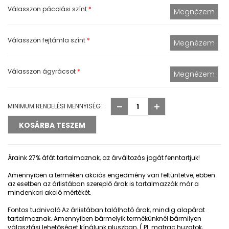
Válasszon pácolási színt
*
Válasszon fejtámla színt
*
Válasszon ágyrácsot
*
MINIMUM RENDELÉSI MENNYISÉG :
Áraink 27% áfát tartalmaznak, az árváltozás jogát fenntartjuk!
Amennyiben a terméken akciós engedmény van feltüntetve, ebben
az esetben az árlistában szereplő árak is tartalmazzák már a
mindenkori akció mértékét.
Fontos tudnivaló
Az árlistában található árak, mindig alapárat
tartalmaznak. Amennyiben bármelyik termékünknél bármilyen
választási lehetőséget kínálunk pluszban, ( Pl: matrac huzatok,