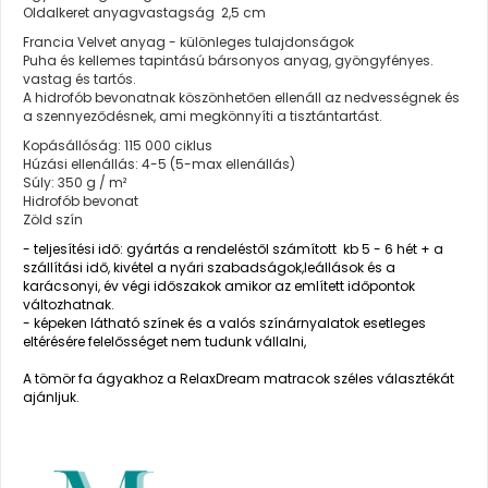
Oldalkeret anyagvastagság 2,5 cm
Francia Velvet anyag - különleges tulajdonságok
Puha és kellemes tapintású bársonyos anyag, gyöngyfényes.
vastag és tartós.
A hidrofób bevonatnak köszönhetően ellenáll az nedvességnek és
a szennyeződésnek, ami megkönnyíti a tisztántartást.
Kopásállóság: 115 000 ciklus
Húzási ellenállás: 4-5 (5-max ellenállás)
Súly: 350 g / m²
Hidrofób bevonat
Zöld szín
- teljesítési idő: gyártás a rendeléstől számított kb 5 - 6 hét + a
szállítási idő, kivétel a nyári szabadságok,leállások és a
karácsonyi, év végi időszakok amikor az említett időpontok
változhatnak.
- képeken látható színek és a valós színárnyalatok esetleges
eltérésére felelősséget nem tudunk vállalni,
A tömör fa ágyakhoz a RelaxDream matracok széles választékát
ajánljuk.