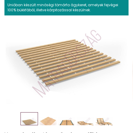
Unióban készült minőségi tömőrfa ágykeret, amelyek fejvégei
100% bükkfából, illetve kárpitozással készülnek.