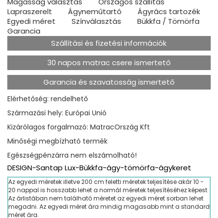
Magasság választás
Országos szállítás
Lapraszerelt
Ágyneműtartó
Ágyrács tartozék
Egyedi méret
Színválasztás
Bükkfa / Tömörfa
Garancia
Szállítási és fizetési információk
30 napos matrac csere ismertető
Garancia és szavatosság ismertető
Elérhetőség: rendelhető
Származási hely: Európai Unió
Kizárólagos forgalmazó: MatracOrszág Kft
Minőségi megbízható termék
Egészségpénzárra nem elszámolható!
DESIGN-Santap Lux-Bükkfa-ágy-tömörfa-ágykeret
Az egyedi méretek illetve 200 cm feletti méretek teljesítése akár 10 -
20 nappal is hosszabb lehet a normál méretek teljesítéséhez képest.
Az árlistában nem található méretet az egyedi méret sorban lehet
megadni. Az egyedi méret ára mindig magasabb mint a standard
méret ára.