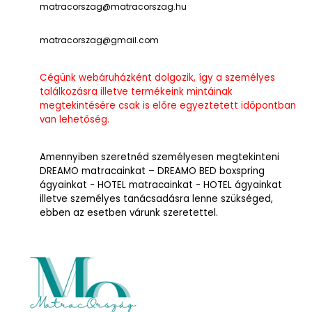
matracorszag@matracorszag.h
u
matracorszag@gmail.com
Cégünk webáruházként dolgozik, így a személyes
találkozásra illetve termékeink mintáinak
megtekintésére csak is előre egyeztetett időpontban
van lehetőség.
Amennyiben szeretnéd személyesen megtekinteni
DREAMO matracainkat – DREAMO BED boxspring
ágyainkat - HOTEL matracainkat - HOTEL ágyainkat
illetve személyes tanácsadásra lenne szükséged,
ebben az esetben várunk szeretettel.