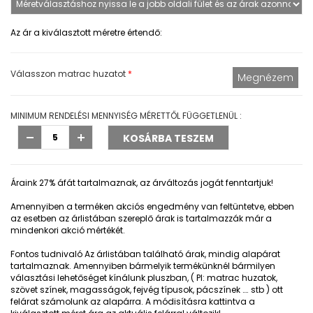
Az ár a kiválasztott méretre értendő:
Válasszon matrac huzatot
*
MINIMUM RENDELÉSI MENNYISÉG MÉRETTŐL FÜGGETLENÜL :
Áraink 27% áfát tartalmaznak, az árváltozás jogát fenntartjuk!
Amennyiben a terméken akciós engedmény van feltüntetve, ebben
az esetben az árlistában szereplő árak is tartalmazzák már a
mindenkori akció mértékét.
Fontos tudnivaló
Az árlistában található árak, mindig alapárat
tartalmaznak. Amennyiben bármelyik termékünknél bármilyen
választási lehetőséget kínálunk pluszban, ( Pl: matrac huzatok,
szövet színek, magasságok, fejvég típusok, pácszínek …. stb ) ott
felárat számolunk az alapárra. A módisításra kattintva a