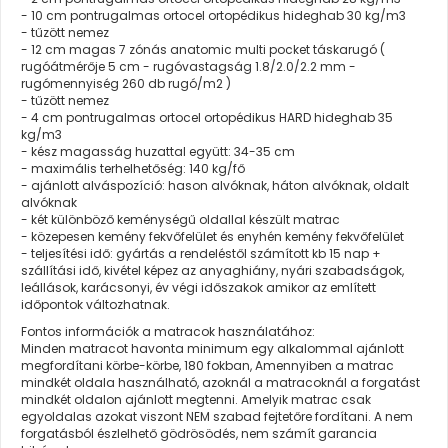
- 10 cm pontrugalmas ortocel ortopédikus hideghab 30 kg/m3
- tűzött nemez
- 12 cm magas 7 zónás anatomic multi pocket táskarugó (
rugóátmérője 5 cm - rugóvastagság 1.8/2.0/2.2 mm -
rugómennyiség 260 db rugó/m2 )
- tűzött nemez
- 4 cm pontrugalmas ortocel ortopédikus HARD hideghab 35
kg/m3
- kész magasság huzattal együtt: 34-35 cm
- maximális terhelhetőség: 140 kg/fő
- ajánlott alváspozíció: hason alvóknak, háton alvóknak, oldalt
alvóknak
- két különböző keménységű oldallal készült matrac
- közepesen kemény fekvőfelület és enyhén kemény fekvőfelület
- teljesítési idő: gyártás a rendeléstől számított kb 15 nap +
szállítási idő, kivétel képez az anyaghiány, nyári szabadságok,
leállások, karácsonyi, év végi időszakok amikor az említett
időpontok változhatnak.
Fontos információk a matracok használatához:
Minden matracot havonta minimum egy alkalommal ajánlott
megfordítani körbe-körbe, 180 fokban, Amennyiben a matrac
mindkét oldala használható, azoknál a matracoknál a forgatást
mindkét oldalon ajánlott megtenni. Amelyik matrac csak
egyoldalas azokat viszont NEM szabad fejtetőre fordítani. A nem
forgatásból észlelhető gödrösödés, nem számít garancia