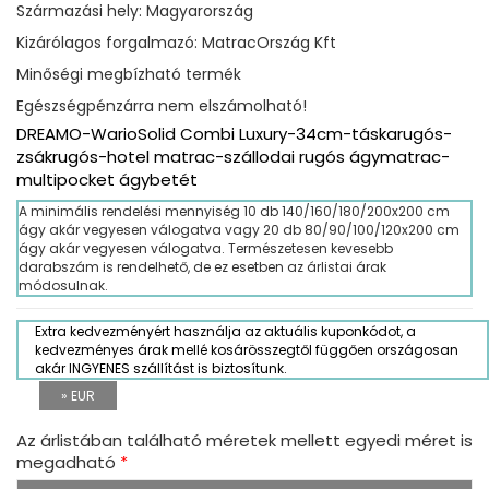
Származási hely: Magyarország
Kizárólagos forgalmazó: MatracOrszág Kft
Minőségi megbízható termék
Egészségpénzárra nem elszámolható!
DREAMO-WarioSolid Combi Luxury-34cm-táskarugós-
zsákrugós-hotel matrac-szállodai rugós ágymatrac-
multipocket ágybetét
A minimális rendelési mennyiség 10 db 140/160/180/200x200 cm
ágy akár vegyesen válogatva vagy 20 db 80/90/100/120x200 cm
ágy akár vegyesen válogatva. Természetesen kevesebb
darabszám is rendelhető, de ez esetben az árlistai árak
módosulnak.
Extra kedvezményért használja az aktuális kuponkódot, a
kedvezményes árak mellé kosárösszegtől függően országosan
akár INGYENES szállítást is biztosítunk.
» EUR
Az árlistában található méretek mellett egyedi méret is
megadható
*