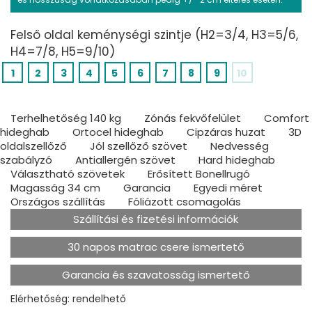
Felső oldal keménységi szintje (H2=3/4, H3=5/6,
H4=7/8, H5=9/10)
1
2
3
4
5
6
7
8
9
10
Terhelhetőség 140 kg
Zónás fekvőfelület
Comfort
hideghab
Ortocel hideghab
Cipzáras huzat
3D
oldalszellőző
Jól szellőző szövet
Nedvesség
szabályzó
Antiallergén szövet
Hard hideghab
Választható szövetek
Erősített Bonellrugó
Magasság 34 cm
Garancia
Egyedi méret
Országos szállítás
Fóliázott csomagolás
Szállítási és fizetési információk
30 napos matrac csere ismertető
Garancia és szavatosság ismertető
Elérhetőség: rendelhető