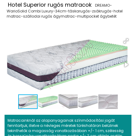
Hotel Superior rugós matracok
DREAMO-
WarioSolid Combi Luxury-34cm-táskarugós-zsákrugós-hotel
matrac-szállodai rugós ágymatrac-multipocket ágybetét
Matracainknál az alapanyagainak színmódosítási jogát
fenntartjuk, illetve a névleges méretek tűréshatáron belülinek
tekinthetők a magasság vonatkozásában +/- 1 cm, szélesség
és hosszúság vonatkozásában pedig +/- 2 cm eltérés esetén.