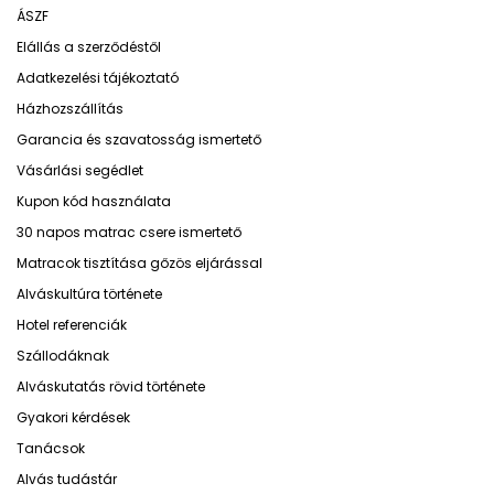
ÁSZF
Elállás a szerződéstől
Adatkezelési tájékoztató
Házhozszállítás
Garancia és szavatosság ismertető
Vásárlási segédlet
Kupon kód használata
30 napos matrac csere ismertető
Matracok tisztítása gőzös eljárással
Alváskultúra története
Hotel referenciák
Szállodáknak
Alváskutatás rövid története
Gyakori kérdések
Tanácsok
Alvás tudástár