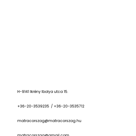
H-9141 Ikrény Ibolya utca 15.
+36-20-3539235 / +36-20-3535712
matracorszag@matracorszag.h
u
matracorszag@gmail.com