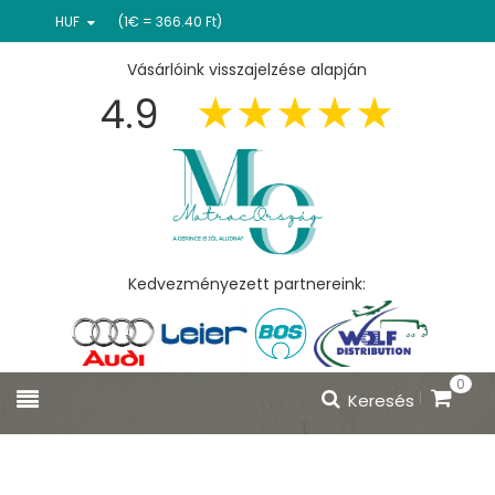
HUF
(1€ = 366.40 Ft)
Vásárlóink visszajelzése alapján
4.9
Kedvezményezett partnereink:
0
Keresés