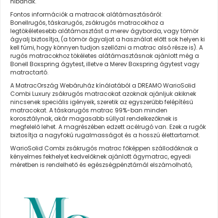
hibának.
Fontos információk a matracok alátámasztásáról:
Bonellrugós, táskarugós, zsákrugós matracokhoz a
legtökéletesebb alátámasztást a merev ágyborda, vagy tömör
ágyalj biztosítja, (a tömör ágyaljat a használat előtt sok helyen ki
kell fúrni, hogy könnyen tudjon szellőzni a matrac alsó része is). A
rugós matracokhoz tökéletes alátámasztásnak ajánlott még a
Bonell Boxspring ágytest, illetve a Merev Boxspring ágytest vagy
matractartó.
A MatracOrszág Webáruház kínálatából a DREAMO WarioSolid
Combi Luxury zsákrugós matracokat azoknak ajánljuk akiknek
nincsenek speciális igényeik, szeretik az egyszerűbb felépítésű
matracokat. A táskarugós matrac 99%-ban minden
korosztálynak, akár magasabb súllyal rendelkezőknek is
megfelelő lehet. A magrészében edzett acélrugó van. Ezek a rugók
biztosítja a nagyfokú rugalmasságot és a hosszú élettartamot.
WarioSolid Combi zsákrugós matrac főképpen szállodáknak a
kényelmes fekhelyet kedvelőknek ajánlott ágymatrac, egyedi
méretben is rendelhető és egészségpénztárnál elszámolható,