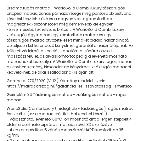
Dreamo rugós matrac - WarioSolid Combi luxury táskarugós
ortopéd matrac, zónás párnázó rétege még pontosabb testvonal
követést tesz lehetővé és a nagyon vastag komforthab
magrésznek köszönhetően még keményebb, de egyben
kényelmesebb fekhelyet is biztosít. A WarioSolid Combi Luxury
zsákrugós ágymatrac egy komforthab matrac és egy
táskarugós matrac ötvözete, ezért mindkét oldala használható,
de teljesen két különböző kényelmet garantál a használójának. Az
ízületek védelmét a speciális anatómiai zónára osztott
masszázsfelület, az alváskomfortot pedig a levehető mosható
matrachuzat biztosítja. A WarioSolid Combi Luxury rugós matrac
az enyhén kemény, kimondottan kényelmes zsákrugós matracot
kedvelőknek, de akár szállodáknak is ajánlott.
Garancia: 270/2020 (VI.12.) Kormány rendelet szerint
https://matracorszag.hu/garancia_es_szavatossag_ismerteto
Gerinckímélő Táskarugós matrac - zsákrugós matrac - rugós
matrac
WarioSolid Combi luxury ( hideghab - táskarugós ) rugós matrac
összetétel: ( ez a matrac erősített habkerettel készűl )
- választható, levehető, 60°C-on mosható antiallergén steppelt 4
oldalra bontható cipzáras matracszövet 3D szellőzővel
- 4 cm ortopédikus 5 zónás masszírozó HARD komforthab 35
kg/m3
- 2 cm pontrugalmas ortocel ortopédikus hideghab 28 kg/m3