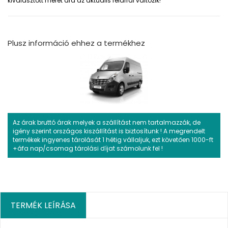
kiválasztott méret ára az aktuális felárral változik!
Plusz információ ehhez a termékhez
Az árak bruttó árak melyek a szállítást nem tartalmazzák, de
igény szerint országos kiszállítást is biztosítunk ! A megrendelt
termékek ingyenes tárolását 1 hétig vállaljuk, ezt követően 1000-ft
+áfa nap/csomag tárolási díjat számolunk fel !
TERMÉK LEÍRÁSA