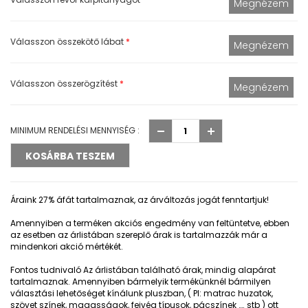
Válasszon összekötő lábat
*
Válasszon összerögzítést
*
MINIMUM RENDELÉSI MENNYISÉG :
Áraink 27% áfát tartalmaznak, az árváltozás jogát fenntartjuk!
Amennyiben a terméken akciós engedmény van feltüntetve, ebben
az esetben az árlistában szereplő árak is tartalmazzák már a
mindenkori akció mértékét.
Fontos tudnivaló
Az árlistában található árak, mindig alapárat
tartalmaznak. Amennyiben bármelyik termékünknél bármilyen
választási lehetőséget kínálunk pluszban, ( Pl: matrac huzatok,
szövet színek, magasságok, fejvég típusok, pácszínek …. stb ) ott