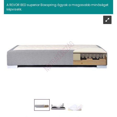
A REVOR BED superior Boxspring ágyak a magasabb minőséget
képviselik.