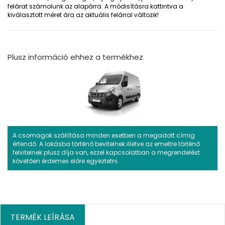
felárat számolunk az alapárra. A módisításra kattintva a
kiválasztott méret ára az aktuális felárral változik!
Plusz információ ehhez a termékhez
A csomagok szállítása minden esetben a megadott címig
értendő. A lakásba történő bevitelnek illetve az emeltre történő
felvitelnek plusz díja van, ezzel kapcsolatban a megrendelést
követően érdemes előre egyeztetni.
TERMÉK LEÍRÁSA