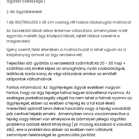
ágytest szélessége )
2 db ágylábkeretet
1 db 160/180x200 x 26 cm vastag, HR habos táskarugós matracot
Az összekötő lábat akkor érdemes választani, amennyiben a két
egymás melletti ágy középső lábait, rejtett lábbal szeretné a
megrendelő.
Igény szerint, felár ellenében a matrachuzat is lehet ugyan az a
kárpitanyag amivel az ágy rendelve lett.
Teljesítési idő: gyártás a rendeléstől számított kb 20 - 30 nap +
szállítási idő, kivétel képez az anyaghiány, nyári szabadságok,
leállások, karácsonyi, év végi időszakok amikor az említett
időpontok változhatnak
Fontos információ
: Az ágyfejvéges ágyak esetében nagyon
fontos, hogy az ágy fejvége falhoz legyen közvetlenül nyomva. Az
esetleges parkettaszegély végett ha nem lehet a falnak nyomni az
ágyfejvéget, ebben az esetben a fejvég és a fal közé ékelő
merevítést ajánlott tenni illetve használni vagy a fejvég vasalatát
pár centivel feljebb emelni. Amennyiben nincs visszamerevítve a
fejvég vagy térben van elhelyezve és bármilyen jellegű rögzítési
probléma adódik ebből kifolyólag ( pl: mozog, kiszakad a vasalat,
stb) , erre a problémára ebben az esetben nem vállalunk
semmilyen felelősséget és garanciális javítást.