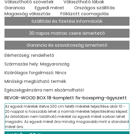
Választható szövetek
Választható lábak
Garancia
Egyedi méret
Országos szállítás
Magasság választás
Fóliázott csomagolás
Szállítási és fizetési információk
30 napos matrac csere ismertető
Garancia és szavatosság ismertető
Elérhetőség: rendelhető
Származási hely: Magyarország
Kizárólagos forgalmazó: Nincs
Minőségi megbízható termék
Egészségpénzárra nem elszámolható!
REVOR-WOOD BOX 18-komplett fix-boxspring-ágyszett
Az egyedi méretek illetve 200 cm feletti méretek teljesítése akár 10 -
20 nappal is hosszabb lehet a normál méretek teljesítéséhez képest.
Az árlistában nem található méretet az egyedi méret sorban lehet
megadni. Az egyedi méret ára mindig magasabb mint a standard
méret ára.