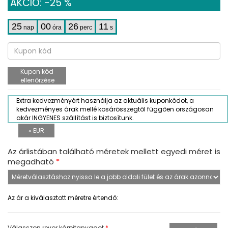
AKCIÓ: -25 %
25
00
26
10
nap
óra
perc
s
Kupon kód
ellenőrzése
Extra kedvezményért használja az aktuális kuponkódot, a
kedvezményes árak mellé kosárösszegtől függően országosan
akár INGYENES szállítást is biztosítunk.
» EUR
Az árlistában található méretek mellett egyedi méret is
megadható
*
Az ár a kiválasztott méretre értendő:
Válasszon revor kárpitanyagot
*