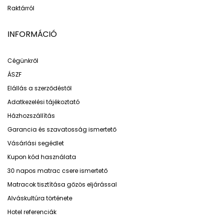
Raktárról
INFORMÁCIÓ
Cégünkről
ÁSZF
Elállás a szerződéstől
Adatkezelési tájékoztató
Házhozszállítás
Garancia és szavatosság ismertető
Vásárlási segédlet
Kupon kód használata
30 napos matrac csere ismertető
Matracok tisztítása gőzös eljárással
Alváskultúra története
Hotel referenciák