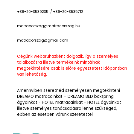
+36-20-3539235 / +36-20-3535712
matracorszag@matracorszag.h
u
matracorszag@gmail.com
Cégünk webáruházként dolgozik, így a személyes
találkozásra illetve termékeink mintáinak
megtekintésére csak is előre egyeztetett időpontban
van lehetőség.
Amennyiben szeretnéd személyesen megtekinteni
DREAMO matracainkat – DREAMO BED boxspring
ágyainkat - HOTEL matracainkat - HOTEL ágyainkat
illetve személyes tanácsadásra lenne szükséged,
ebben az esetben várunk szeretettel.