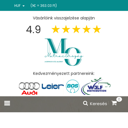
HUF
(1€ = 363.03 Ft)
Vásárlóink visszajelzése alapján
4.9
Kedvezményezett partnereink:
0
Keresés