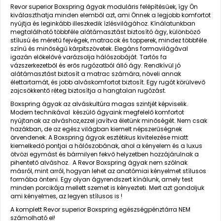
Revor superior Boxspring ágyak moduláris felépítésűek, így Ön
kiválaszthatja minden elemből azt, ami Önnek a legjobb komfortot
nyújtja és leginkább illeszkedik ízlésvilágához. Kínálatunkban
megtalálható többféle alátámasztást biztosító ágy, különböző
stílusú és méretű fejvégek, matracok és topperek, mindez többféle
színű és minőségű kárpitszövetek. Elegáns formavilágával
igazán előkelővé varázsolja hálószobáját. Tartós fa
vázszerkezetből és erős rugózatból álló ágy. Rendkívül jó
alátámasztást biztosít a matrac számára, növeli annak
élettartamát, és jobb alváskomfortot biztosít. Egy rugót körülvevő
zajcsökkentő réteg biztosítja a hangtalan rugózást.
Boxspring ágyak az alváskultúra magas szintjét képviselik.
Modern technikával készülő ágyaink megfelelő komfortot
nyújtanak az alváshoz,ezzel javítva életünk minőségét. Nem csak
hazákban, de az egész világban kiemelt népszerűségnek
örvendenek. A Boxspring ágyak esztétikus kivitelezése miatt
kiemelkedő pontjai a hálószobának, ahol a kényelem és a luxus
ötvözi egymást és bármilyen fekvő helyzetben hozzájárulnak a
pihentető alváshoz. A Revor Boxspring ágyak nem szólnak
másról, mint arról, hogyan lehet az anatómiai kényelmet stílusos
formába önteni. Egy olyan ágyrendszert kínálunk, amely test
minden porcikája mellett szemet is kényezteti. Mert azt gondoljuk
ami kényelmes, az legyen stílusos is !
A komplett Revor superior Boxspring egészségpénztárra NEM
számolható el!