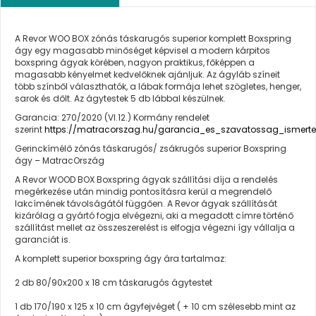
A Revor WOO BOX zónás táskarugós superior komplett Boxspring
ágy egy magasabb minőséget képvisel a modern kárpitos
boxspring ágyak körében, nagyon praktikus, főképpen a
magasabb kényelmet kedvelőknek ajánljuk. Az ágyláb színeit
több színből választhatók, a lábak formája lehet szögletes, henger,
sarok és dőlt. Az ágytestek 5 db lábbal készülnek.
Garancia: 270/2020 (VI.12.) Kormány rendelet
szerint
https://matracorszag.hu/garancia_es_szavatossag_ismerte
Gerinckímélő zónás táskarugós/ zsákrugós superior Boxspring
ágy – MatracOrszág
A Revor WOOD BOX Boxspring ágyak szállítási díja a rendelés
megérkezése után mindig pontosításra kerül a megrendelő
lakcímének távolságától függően. A Revor ágyak szállítását
kizárólag a gyártó fogja elvégezni, aki a megadott címre történő
szállítást mellet az összeszerelést is elfogja végezni így vállalja a
garanciát is.
A komplett superior boxspring ágy ára tartalmaz:
2 db 80/90x200 x 18 cm táskarugós ágytestet
1 db 170/190 x 125 x 10 cm ágyfejvéget ( + 10 cm szélesebb mint az