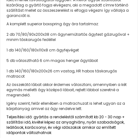
kizárólag a gyártó fogja elvégezni, aki a megadott címre történő
szállítást mellet az összeszerelést is elfogja végezni így vállalja a
garanciát is.
A komplett superior boxspring ágy ára tartalmaz:
2 db 70/80/90x200x38 cm ágyneműtartós ágytest gázrugóval +
minim táskarugós fedéllel
1 db 140/160/180x110x8 cm ágyfejvéget
5 db választható 6 cm magas henger ágylábat
1 db 140/160/180x200x26 cm vastag, HR habos táskarugós
matracot
Az összekötő lábat akkor érdemes választani, amennyiben a két
egymás melletti ágy középső lábait, rejtett lábbal szeretné a
megrendelő.
Igény szerint, felár ellenében a matrachuzat is lehet ugyan az a
kárpitanyag amivel az ágy rendelve lett.
Teljesítési idő: gyártás a rendeléstől számított kb 20 - 30 nap +
szállítási idő, kivétel képez az anyaghiány, nyári szabadságok,
leállások, karácsonyi, év végi időszakok amikor az említett
időpontok változhatnak