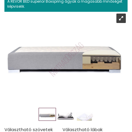
A REVOR BED superior Boxspring ágyak a magasabb minőséget
képviselik.
Választható szövetek
Választható lábak