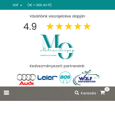
HUF
(1€ = 366.40 Ft)
Vásárlóink visszajelzése alapján
4.9
Kedvezményezett partnereink:
0
Keresés