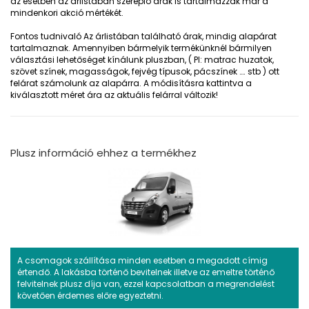
az esetben az árlistában szereplő árak is tartalmazzák már a
mindenkori akció mértékét.
Fontos tudnivaló
Az árlistában található árak, mindig alapárat
tartalmaznak. Amennyiben bármelyik termékünknél bármilyen
választási lehetőséget kínálunk pluszban, ( Pl: matrac huzatok,
szövet színek, magasságok, fejvég típusok, pácszínek …. stb ) ott
felárat számolunk az alapárra. A módisításra kattintva a
kiválasztott méret ára az aktuális felárral változik!
Plusz információ ehhez a termékhez
A csomagok szállítása minden esetben a megadott címig
értendő. A lakásba történő bevitelnek illetve az emeltre történő
felvitelnek plusz díja van, ezzel kapcsolatban a megrendelést
követően érdemes előre egyeztetni.