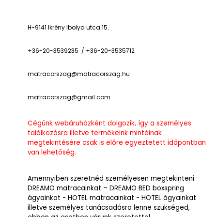
H-9141 Ikrény Ibolya utca 15.
+36-20-3539235 / +36-20-3535712
matracorszag@matracorszag.h
u
matracorszag@gmail.com
Cégünk webáruházként dolgozik, így a személyes
találkozásra illetve termékeink mintáinak
megtekintésére csak is előre egyeztetett időpontban
van lehetőség.
Amennyiben szeretnéd személyesen megtekinteni
DREAMO matracainkat – DREAMO BED boxspring
ágyainkat - HOTEL matracainkat - HOTEL ágyainkat
illetve személyes tanácsadásra lenne szükséged,