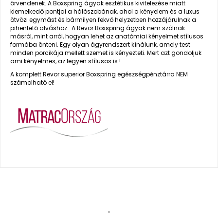
örvendenek. A Boxspring ágyak esztétikus kivitelezése miatt
kiemelkedő pontjai a hálószobának, ahol a kényelem és a luxus
ötvözi egymást és bármilyen fekvő helyzetben hozzájárulnak a
pihentető alváshoz. A Revor Boxspring ágyak nem szólnak
másról, mint arról, hogyan lehet az anatómiai kényelmet stílusos
formába önteni. Egy olyan ágyrendszert kínálunk, amely test
minden porcikája mellett szemet is kényezteti. Mert azt gondoljuk
ami kényelmes, az legyen stílusos is !
A komplett Revor superior Boxspring egészségpénztárra NEM
számolható el!
.