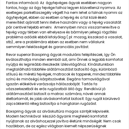
Fontos információ
: Az ágyfejvéges ágyak esetében nagyon
fontos, hogy az ágy fejvége falhoz legyen közvetlenül nyomva. Az
esetleges parkettaszegély végett ha nem lehet a falnak nyomni az
ágyfejvéget, ebben az esetben a fejvég és a fal közé ékelő
merevítést ajánlott tenni illetve használni vagy a fejvég vasalatát
pár centivel feljebb emelni. Amennyiben nincs visszamerevítve a
fejvég vagy térben van elhelyezve és bármilyen jellegű rögzítési
probléma adódik ebből kifolyólag ( pl: mozog, kiszakad a vasalat,
stb) , erre a problémára ebben az esetben nem vállalunk
semmilyen felelősséget és garanciális javítást.
Revor superior Boxspring ágyak moduláris felépítésűek, így Ön
kiválaszthatja minden elemből azt, ami Önnek a legjobb komfortot
nyújtja és leginkább illeszkedik ízlésvilágához. Kínálatunkban
megtalálható többféle alátámasztást biztosító ágy, különböző
stílusú és méretű fejvégek, matracok és topperek, mindez többféle
színű és minőségű kárpitszövetek. Elegáns formavilágával
igazán előkelővé varázsolja hálószobáját. Tartós fa
vázszerkezetből és erős rugózatból álló ágy. Rendkívül jó
alátámasztást biztosít a matrac számára, növeli annak
élettartamát, és jobb alváskomfortot biztosít. Egy rugót körülvevő
zajcsökkentő réteg biztosítja a hangtalan rugózást.
Boxspring ágyak az alváskultúra magas szintjét képviselik.
Modern technikával készülő ágyaink megfelelő komfortot
nyújtanak az alváshoz,ezzel javítva életünk minőségét. Nem csak
hazákban, de az egész világban kiemelt népszerűségnek