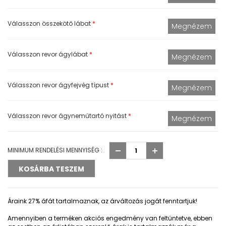
Válasszon összekötő lábat
*
Válasszon revor ágylábat
*
Válasszon revor ágyfejvég típust
*
Válasszon revor ágyneműtartó nyitást
*
MINIMUM RENDELÉSI MENNYISÉG :
Áraink 27% áfát tartalmaznak, az árváltozás jogát fenntartjuk!
Amennyiben a terméken akciós engedmény van feltüntetve, ebben