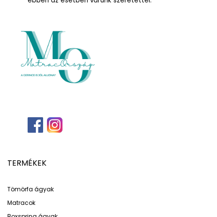
ebben az esetben várunk szeretettel.
TERMÉKEK
Tömörfa ágyak
Matracok
Boxspring ágyak