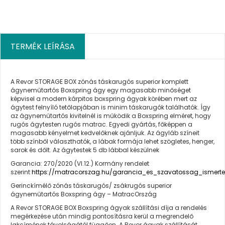
TERMÉK LEÍRÁSA
A Revor STORAGE BOX zónás táskarugós superior komplett
ágyneműtartós Boxspring ágy egy magasabb minőséget
képvisel a modern kárpitos boxspring ágyak körében mert az
ágytest felnyíló tetőlapjában is minim táskarugók találhatók. Így
az ágyneműtartós kivitelnél is működik a Boxspring elméret, hogy
rugós ágytesten rugós matrac. Egyedi gyártás, főképpen a
magasabb kényelmet kedvelőknek ajánljuk. Az ágyláb színeit
több színből választhatók, a lábak formája lehet szögletes, henger,
sarok és dőlt. Az ágytestek 5 db lábbal készülnek
Garancia: 270/2020 (VI.12.) Kormány rendelet
szerint
https://matracorszag.hu/garancia_es_szavatossag_ismerte
Gerinckímélő zónás táskarugós/ zsákrugós superior
ágyneműtartós Boxspring ágy – MatracOrszág
A Revor STORAGE BOX Boxspring ágyak szállítási díja a rendelés
megérkezése után mindig pontosításra kerül a megrendelő
lakcímének távolságától függően. A Revor ágyak szállítását