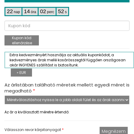
22
14
02
51
nap
óra
perc
s
Kupon kód
ellenőrzése
Extra kedvezményért használja az aktuális kuponkódot, a
kedvezményes árak mellé kosárösszegtől függően országosan
akár INGYENES szállítást is biztosítunk.
» EUR
Az árlistában található méretek mellett egyedi méret is
megadható
*
Az ár a kiválasztott méretre értendő:
Válasszon revor kárpitanyagot
*