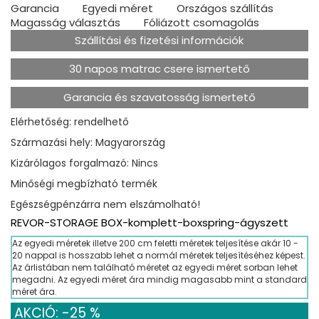
Garancia
Egyedi méret
Országos szállítás
Magasság választás
Fóliázott csomagolás
Szállítási és fizetési információk
30 napos matrac csere ismertető
Garancia és szavatosság ismertető
Elérhetőség: rendelhető
Származási hely: Magyarország
Kizárólagos forgalmazó: Nincs
Minőségi megbízható termék
Egészségpénzárra nem elszámolható!
REVOR-STORAGE BOX-komplett-boxspring-ágyszett
Az egyedi méretek illetve 200 cm feletti méretek teljesítése akár 10 -
20 nappal is hosszabb lehet a normál méretek teljesítéséhez képest.
Az árlistában nem található méretet az egyedi méret sorban lehet
megadni. Az egyedi méret ára mindig magasabb mint a standard
méret ára.
AKCIÓ: -25 %