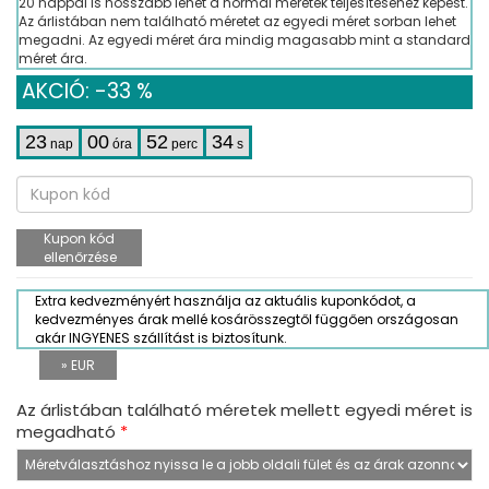
20 nappal is hosszabb lehet a normál méretek teljesítéséhez képest.
Az árlistában nem található méretet az egyedi méret sorban lehet
megadni. Az egyedi méret ára mindig magasabb mint a standard
méret ára.
AKCIÓ: -33 %
23
00
52
34
nap
óra
perc
s
Kupon kód
ellenőrzése
Extra kedvezményért használja az aktuális kuponkódot, a
kedvezményes árak mellé kosárösszegtől függően országosan
akár INGYENES szállítást is biztosítunk.
» EUR
Az árlistában található méretek mellett egyedi méret is
megadható
*