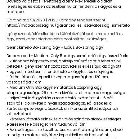
Bővebb választási lehetőség a termékek eredeti oldalán
lehetséges és ebben az esetben külön rendelni az ágyat és a
matracot
Garancia: 270/2020 (VI.12.) Kormány rendelet szerint
https://matracorszag.hu/garancia_es_szavatossag_ismerteto
Igény szerint, felár ellenében különböző lábbal is rendelhető az
ágy, ezzel kapcsolatban előre pontosítani szükséges!
Gerinckímélő Boxspring ágy - Luxus Boxspring ágy
Dreamo bed - Medium Only Box ágyneműtartós ágy összetétele:
- különböző kárpitszövettel, antislip csúszásgátló fehér színű
betéttel ( igény szerint hozott szövettel is elkészítjük az ágyat)
- egyedi méretben is rendelhető az ágytest és a fejvég is
- fotón látható steppelt fejvég magasságban 120 cm,
vastagsága 7 cm.
- Medium Only Box ágyneműtartós Boxspring ágy
alapmagassága 25 cm + a kiválasztott matrac magassága.
- teljesítési idő: gyártás a rendeléstől számított 4 - 6 hét +
szállítás idő, kivétel a nyári szabadságok,leállások és a
karácsonyi, év végi időszakok amikor az említett időpontok
változhatnak
- képeken látható színek és a valós színárnyalatok esetleges
eltérésére felelősséget nem tudunk vállalni
- Az acélrugós szerkezethez összesen 6 db rugót adunk, ebből
mindig a matrac súlyához képest kell csak használni,