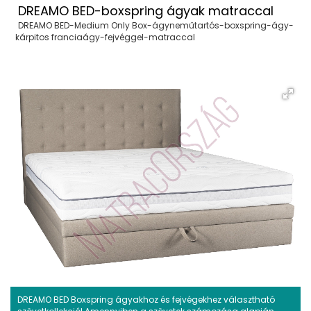
DREAMO BED-boxspring ágyak matraccal
DREAMO BED-Medium Only Box-ágyneműtartós-boxspring-ágy-
kárpitos franciaágy-fejvéggel-matraccal
DREAMO BED Boxspring ágyakhoz és fejvégekhez választható