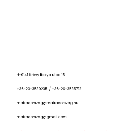
H-9141 Ikrény Ibolya utca 15.
+36-20-3539235 / +36-20-3535712
matracorszag@matracorszag.h
u
matracorszag@gmail.com