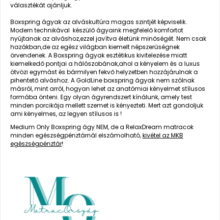
választékát ajánljuk.
Boxspring ágyak az alváskultúra magas szintjét képviselik.
Modern technikával készülő ágyaink megfelelő komfortot
nyújtanak az alváshoz,ezzel javítva életünk minőségét. Nem csak
hazákban,de az egész világban kiemelt népszerűségnek
örvendenek. A Boxspring ágyak esztétikus kivitelezése miatt
kiemelkedő pontjai a hálószobának,ahol a kényelem és a luxus
ötvözi egymást és bármilyen fekvő helyzetben hozzájárulnak a
pihentető alváshoz. A GoldLine boxspring ágyak nem szólnak
másról, mint arról, hogyan lehet az anatómiai kényelmet stílusos
formába önteni. Egy olyan ágyrendszert kínálunk, amely test
minden porcikája mellett szemet is kényezteti. Mert azt gondoljuk
ami kényelmes, az legyen stílusos is !
Medium Only Boxspring ágy NEM, de a RelaxDream matracok
minden egészségpénztárnál elszámolható,
kivétel az MKB
egészségpénztár
!