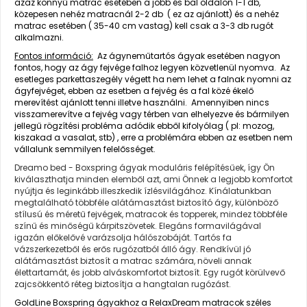
azaz könnyű matrac esetében a jobb és bal oldalon 1-1 db,
közepesen nehéz matracnál 2-2 db ( ez az ajánlott) és a nehéz
matrac esetében ( 35-40 cm vastag) kell csak a 3-3 db rugót
alkalmazni.
Fontos információ:
Az ágyneműtartós ágyak esetében nagyon
fontos, hogy az ágy fejvége falhoz legyen közvetlenül nyomva. Az
esetleges parkettaszegély végett ha nem lehet a falnak nyomni az
ágyfejvéget, ebben az esetben a fejvég és a fal közé ékelő
merevítést ajánlott tenni illetve használni. Amennyiben nincs
visszamerevítve a fejvég vagy térben van elhelyezve és bármilyen
jellegű rögzítési probléma adódik ebből kifolyólag ( pl: mozog,
kiszakad a vasalat, stb) , erre a problémára ebben az esetben nem
vállalunk semmilyen felelősséget.
Dreamo bed - Boxspring ágyak moduláris felépítésűek, így Ön
kiválaszthatja minden elemből azt, ami Önnek a legjobb komfortot
nyújtja és leginkább illeszkedik ízlésvilágához. Kínálatunkban
megtalálható többféle alátámasztást biztosító ágy, különböző
stílusú és méretű fejvégek, matracok és topperek, mindez többféle
színű és minőségű kárpitszövetek. Elegáns formavilágával
igazán előkelővé varázsolja hálószobáját. Tartós fa
vázszerkezetből és erős rugózatból álló ágy. Rendkívül jó
alátámasztást biztosít a matrac számára, növeli annak
élettartamát, és jobb alváskomfortot biztosít. Egy rugót körülvevő
zajcsökkentő réteg biztosítja a hangtalan rugózást.
GoldLine Boxspring ágyakhoz a RelaxDream matracok széles