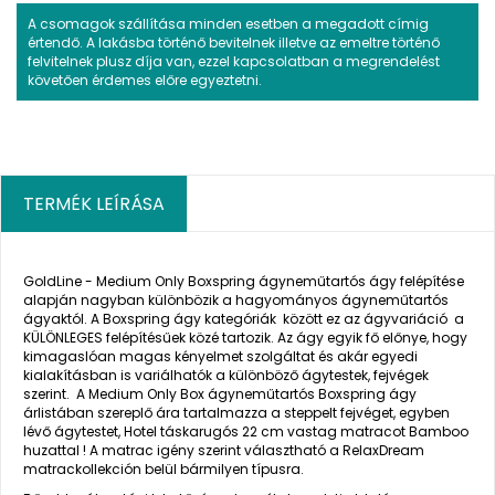
A csomagok szállítása minden esetben a megadott címig
értendő. A lakásba történő bevitelnek illetve az emeltre történő
felvitelnek plusz díja van, ezzel kapcsolatban a megrendelést
követően érdemes előre egyeztetni.
TERMÉK LEÍRÁSA
GoldLine - Medium Only Boxspring ágyneműtartós ágy felépítése
alapján nagyban különbözik a hagyományos ágyneműtartós
ágyaktól. A Boxspring ágy kategóriák között ez az ágyvariáció a
KÜLÖNLEGES felépítésűek közé tartozik. Az ágy egyik fő előnye, hogy
kimagaslóan magas kényelmet szolgáltat és akár egyedi
kialakításban is variálhatók a különböző ágytestek, fejvégek
szerint.
A Medium Only Box ágyneműtartós Boxspring ágy
árlistában szereplő ára tartalmazza a steppelt fejvéget, egyben
lévő ágytestet, Hotel táskarugós 22 cm vastag matracot Bamboo
huzattal !
A matrac igény szerint választható a RelaxDream
matrackollekción belül bármilyen típusra.