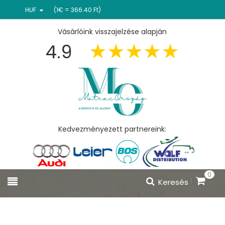
HUF
(1€ = 366.40 Ft)
Vásárlóink visszajelzése alapján
4.9
Kedvezményezett partnereink:
0
Keresés