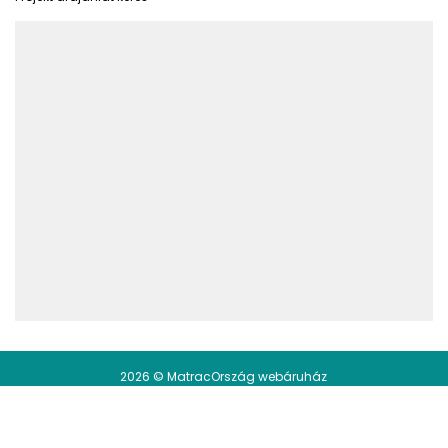
2026 © MatracOrszág webáruház