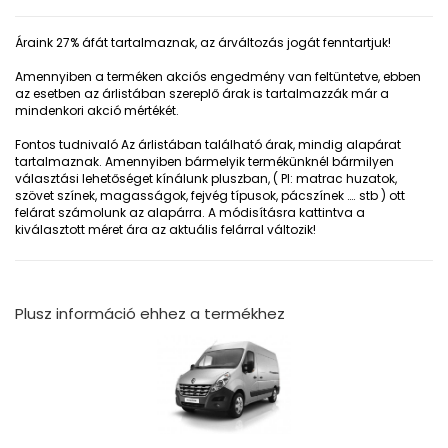
Áraink 27% áfát tartalmaznak, az árváltozás jogát fenntartjuk!
Amennyiben a terméken akciós engedmény van feltüntetve, ebben
az esetben az árlistában szereplő árak is tartalmazzák már a
mindenkori akció mértékét.
Fontos tudnivaló
Az árlistában található árak, mindig alapárat
tartalmaznak. Amennyiben bármelyik termékünknél bármilyen
választási lehetőséget kínálunk pluszban, ( Pl: matrac huzatok,
szövet színek, magasságok, fejvég típusok, pácszínek …. stb ) ott
felárat számolunk az alapárra. A módisításra kattintva a
kiválasztott méret ára az aktuális felárral változik!
Plusz információ ehhez a termékhez