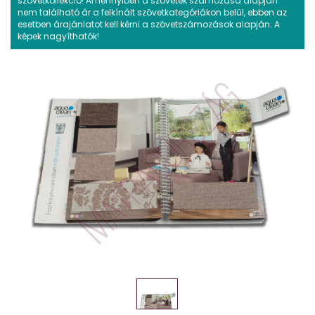
szövetkollekció! Amennyiben a szövetek számozása alapján
nem található ár a felkínált szövetkategóriákon belül, ebben az
esetben árajánlatot kell kérni a szövetszámozások alapján. A
képek nagyíthatók!