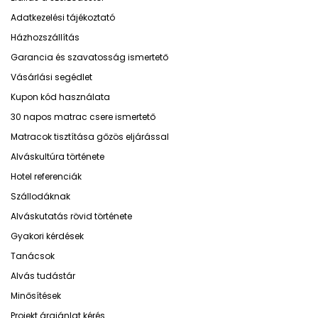
Adatkezelési tájékoztató
Házhozszállítás
Garancia és szavatosság ismertető
Vásárlási segédlet
Kupon kód használata
30 napos matrac csere ismertető
Matracok tisztítása gőzös eljárással
Alváskultúra története
Hotel referenciák
Szállodáknak
Alváskutatás rövid története
Gyakori kérdések
Tanácsok
Alvás tudástár
Minősítések
Projekt árajánlat kérés