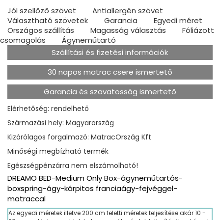
Jól szellőző szövet
Antiallergén szövet
Választható szövetek
Garancia
Egyedi méret
Országos szállítás
Magasság választás
Fóliázott
csomagolás
Ágyneműtartó
Szállítási és fizetési információk
30 napos matrac csere ismertető
Garancia és szavatosság ismertető
Elérhetőség: rendelhető
Származási hely: Magyarország
Kizárólagos forgalmazó: MatracOrszág Kft
Minőségi megbízható termék
Egészségpénzárra nem elszámolható!
DREAMO BED-Medium Only Box-ágyneműtartós-
boxspring-ágy-kárpitos franciaágy-fejvéggel-
matraccal
Az egyedi méretek illetve 200 cm feletti méretek teljesítése akár 10 -