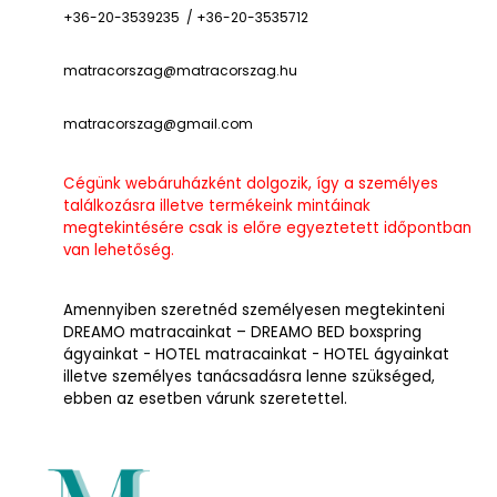
+36-20-3539235 / +36-20-3535712
matracorszag@matracorszag.h
u
matracorszag@gmail.com
Cégünk webáruházként dolgozik, így a személyes
találkozásra illetve termékeink mintáinak
megtekintésére csak is előre egyeztetett időpontban
van lehetőség.
Amennyiben szeretnéd személyesen megtekinteni
DREAMO matracainkat – DREAMO BED boxspring
ágyainkat - HOTEL matracainkat - HOTEL ágyainkat
illetve személyes tanácsadásra lenne szükséged,
ebben az esetben várunk szeretettel.