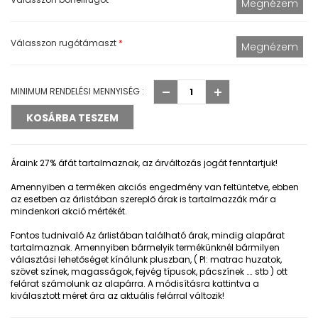
Válasszon rugótámaszt
*
MINIMUM RENDELÉSI MENNYISÉG :
Áraink 27% áfát tartalmaznak, az árváltozás jogát fenntartjuk!
Amennyiben a terméken akciós engedmény van feltüntetve, ebben
az esetben az árlistában szereplő árak is tartalmazzák már a
mindenkori akció mértékét.
Fontos tudnivaló
Az árlistában található árak, mindig alapárat
tartalmaznak. Amennyiben bármelyik termékünknél bármilyen
választási lehetőséget kínálunk pluszban, ( Pl: matrac huzatok,
szövet színek, magasságok, fejvég típusok, pácszínek …. stb ) ott
felárat számolunk az alapárra. A módisításra kattintva a
kiválasztott méret ára az aktuális felárral változik!