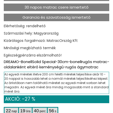
30 napos matrac csere ismertető
Garancia és szavatosság ismertető
Elérhetőség: rendelhető
Származási hely: Magyarország
Kizárólagos forgalmazó: MatracOrszág Kft
Minőségi megbízható termék
Egészségpénzárra elszámolható!
DREAMO-BonellSolid Special-30cm-bonellrugós matrac-
oldalanként eltérő keménységű-rugós ágymatrac
Az egyedi méretek illetve 200 cm feletti méretek teljesítése akár 10 -
20 nappal is hosszabb lehet a normál méretek teljesítéséhez képest.
Az árlistában nem található méretet az egyedi méret sorban lehet
megadni. Az egyedi méret ára mindig magasabb mint a standard
méret ára.
AKCIÓ: -27 %
22
19
40
56
nap
óra
perc
s