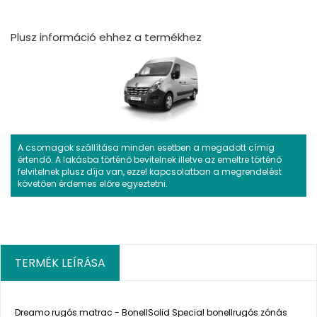
Plusz információ ehhez a termékhez
A csomagok szállítása minden esetben a megadott címig
értendő. A lakásba történő bevitelnek illetve az emeltre történő
felvitelnek plusz díja van, ezzel kapcsolatban a megrendelést
követően érdemes előre egyeztetni.
TERMÉK LEÍRÁSA
Dreamo rugós matrac - BonellSolid Special bonellrugós zónás