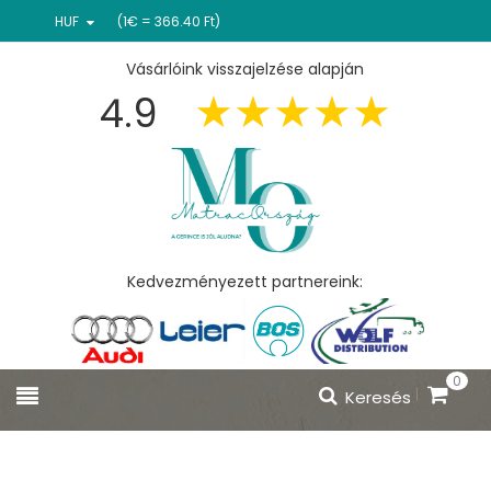
HUF
(1€ = 366.40 Ft)
Vásárlóink visszajelzése alapján
4.9
Kedvezményezett partnereink:
0
Keresés