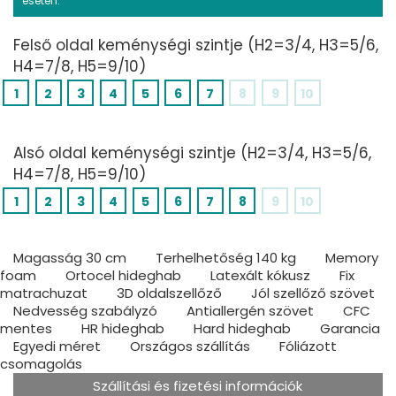
esetén.
Felső oldal keménységi szintje (H2=3/4, H3=5/6,
H4=7/8, H5=9/10)
1
2
3
4
5
6
7
8
9
10
Alsó oldal keménységi szintje (H2=3/4, H3=5/6,
H4=7/8, H5=9/10)
1
2
3
4
5
6
7
8
9
10
Magasság 30 cm
Terhelhetőség 140 kg
Memory
foam
Ortocel hideghab
Latexált kókusz
Fix
matrachuzat
3D oldalszellőző
Jól szellőző szövet
Nedvesség szabályzó
Antiallergén szövet
CFC
mentes
HR hideghab
Hard hideghab
Garancia
Egyedi méret
Országos szállítás
Fóliázott
csomagolás
Szállítási és fizetési információk