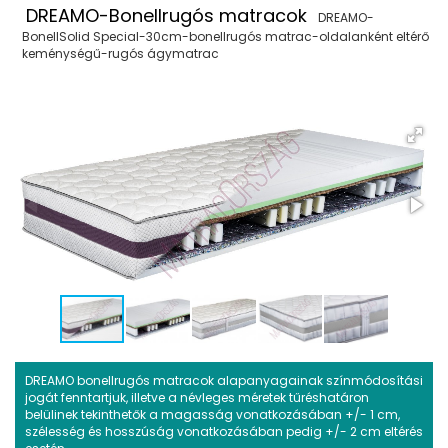
DREAMO-Bonellrugós matracok
DREAMO-
BonellSolid Special-30cm-bonellrugós matrac-oldalanként eltérő
keménységű-rugós ágymatrac
DREAMO bonellrugós matracok alapanyagainak színmódosítási
jogát fenntartjuk, illetve a névleges méretek tűréshatáron
belülinek tekinthetők a magasság vonatkozásában +/- 1 cm,
szélesség és hosszúság vonatkozásában pedig +/- 2 cm eltérés