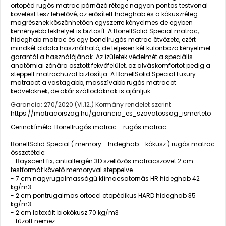
ortopéd rugós matrac párnázó rétege nagyon pontos testvonal
követést tesz lehetővé, az erősített hideghab és a kókuszréteg
magrésznek köszönhetően egyszerre kényelmes de egyben
keményebb fekhelyet is biztosít. A BonellSolid Special matrac,
hideghab matrac és egy bonellrugós matrac ötvözete, ezért
mindkét oldala használható, de teljesen két különböző kényelmet
garantál a használójának. Az ízületek védelmét a speciális
anatómiai zónára osztott fekvőfelület, az alváskomfortot pedig a
steppelt matrachuzat biztosítja. A BonellSolid Special Luxury
matracot a vastagabb, masszívabb rugós matracot
kedvelőknek, de akár szállodáknak is ajánljuk.
Garancia: 270/2020 (VI.12.) Kormány rendelet szerint
https://matracorszag.hu/garancia_es_szavatossag_ismerteto
Gerinckímélő Bonellrugós matrac - rugós matrac
BonellSolid Special ( memory - hideghab - kókusz ) rugós matrac
összetétele:
- Bayscent fix, antiallergén 3D szellőzős matracszövet 2 cm
testformát követő memoryval steppelve
- 7 cm nagyrugalmasságú klímacsatornás HR hideghab 42
kg/m3
- 2 cm pontrugalmas ortocel otopédikus HARD hideghab 35
kg/m3
- 2 cm latexált biokókusz 70 kg/m3
- tűzött nemez