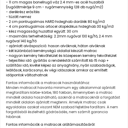
- 11 cm magas bonellrugó váz 2.4 mm-es acél huzalból
(rugóátmérője 9 cm - rugómennyiség 128 db rugó/m2)
- derékrész erősítés
- tűzött nemez
- 2 cm pontrugalmas HARD hideghab darálék 80 kg/m3
- 4 cm pontrugalmas ortocel otopédikus hideghab 30 kg/m3
- kész magasság huzattal együtt: 30 cm
- maximális terhelhetőség: 2.2mm rugóval 130 kg/fő, 2.4 mm
rugóval 140 kg/fő
- ajánlott alváspozíció: hason alvóknak, háton alvóknak
- két különböző keménységű oldallal készült matrac
- nagyon kemény fekvőfelület és közepesen kemény fekvőfelület
- teljesítési idő: gyártás a rendeléstől számított kb 15 nap +
szállítási idő, kivétel képez az anyaghiány, nyári szabadságok,
leállások, karácsonyi, év végi időszakok amikor az említett
időpontok változhatnak
Fontos információk a matracok használatához:
Minden matracot havonta minimum egy alkalommal ajánlott
megfordítani körbe-körbe, 180 fokban, Amennyiben a matrac
mindkét oldala használható, azoknál a matracoknál a forgatást
mindkét oldalon ajánlott megtenni. Amelyik matrac csak
egyoldalas azokat viszont NEM szabad fejtetőre fordítani. A nem
forgatásból észlelhető gödrösödés, nem számít garancia
hibának.
Fontos információk a matracok alátámasztásáról: