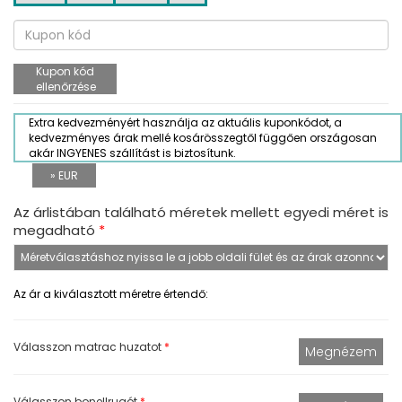
Kupon kód
ellenőrzése
Extra kedvezményért használja az aktuális kuponkódot, a
kedvezményes árak mellé kosárösszegtől függően országosan
akár INGYENES szállítást is biztosítunk.
» EUR
Az árlistában található méretek mellett egyedi méret is
megadható
*
Az ár a kiválasztott méretre értendő:
Válasszon matrac huzatot
*
Válasszon bonellrugót
*