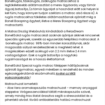
Bonellrugós, táskarugós, zsákrugós matracokhoz a
legtökéletesebb alátámasztást a merev ágyborda, vagy tömör
ágyalj biztosítja, (a tömör ágyaljat a használat előtt sok helyen ki
kell fúrni, hogy könnyen tudjon szellőzni a matrac alsó része is). A
rugós matracokhoz tökéletes alátámasztásnak ajánlott még a
Bonell Boxspring ágytest, illetve a Merev Boxspring ágytest vagy
matractartó.
A MatracOrszág Webáruház kínálatából a RelaxDream
BonellSolid rugós matracokat azoknak ajánljuk akiknek nincsenek
speciális igényeik, szeretik az egyszerűbb felépítésű matracokat. A
bonellrugós matrac 99%-ban minden korosztálynak, akár
magasabb súllyal rendelkezőknek is megfelelő lehet. A
magrészében edzett acélrugó van 2.2 mm illetve 2.4 mm
vastagságban. Ezek a rugók biztosítja a nagyfokú
rugalmasságot és a hosszú élettartamot.
BonellSolid Special rugós matrac főképpen hátfájósoknak
ajánlott ágymatrac, egyedi méretben is rendelhető és minden
egészségpénztárnál elszámolható,
kivétel az MKB
egészségpénztár
!
Matrachuzat ismertető:
- Aloe Vera aromakapszulás matrachuzat – memory anyaggal
steppelve: Virágesszenciákkal töltött mikrokapszulás szövet,
amely mindig friss illatot árasztva segíti a stresszoldást és a
pihentető alvást. Kiváló antibakteriális hatású matrachuzat