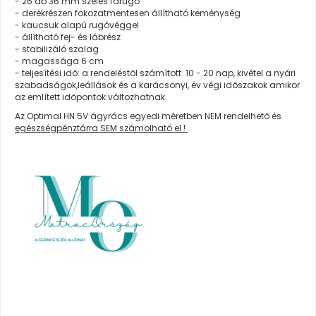
- 26 db 36 mm széles farugó
- derékrészen fokozatmentesen állítható keménység
- kaucsuk alapú rugóvéggel
- állítható fej- és lábrész
- stabilizáló szalag
- magassága 6 cm
- teljesítési idő: a rendeléstől számított 10 - 20 nap, kivétel a nyári
szabadságok,leállások és a karácsonyi, év végi időszakok amikor
az említett időpontok változhatnak.
Az Optimal HN 5V ágyrács egyedi méretben NEM rendelhető és
egészségpénztárra SEM számolható el !