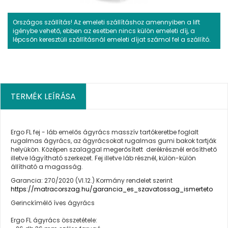
Országos szállítás! Az emeleti szállításhoz amennyiben a lift
igénybe vehető, ebben az esetben nincs külön emeleti díj, a
lépcsőn keresztüli szállításnál emeleti díjat számol fel a szállító.
TERMÉK LEÍRÁSA
Ergo FL fej - láb emelős ágyrács masszív tartókeretbe foglalt
rugalmas ágyrács, az ágyrácsokat rugalmas gumi bakok tartják
helyükön. Középen szalaggal megerősített derékrésznél erősíthető
illetve lágyítható szerkezet. Fej illetve láb résznél, külön-külön
állítható a magasság.
Garancia: 270/2020 (VI.12.) Kormány rendelet szerint
https://matracorszag.hu/garancia_es_szavatossag_ismerteto
Gerinckímélő íves ágyrács
Ergo FL ágyrács összetétele: