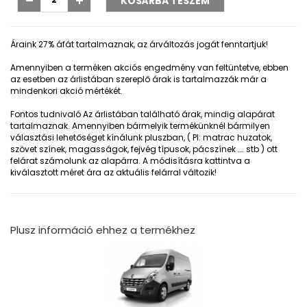
Áraink 27% áfát tartalmaznak, az árváltozás jogát fenntartjuk!
Amennyiben a terméken akciós engedmény van feltüntetve, ebben
az esetben az árlistában szereplő árak is tartalmazzák már a
mindenkori akció mértékét.
Fontos tudnivaló
Az árlistában található árak, mindig alapárat
tartalmaznak. Amennyiben bármelyik termékünknél bármilyen
választási lehetőséget kínálunk pluszban, ( Pl: matrac huzatok,
szövet színek, magasságok, fejvég típusok, pácszínek …. stb ) ott
felárat számolunk az alapárra. A módisításra kattintva a
kiválasztott méret ára az aktuális felárral változik!
Plusz információ ehhez a termékhez