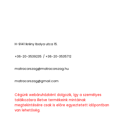
H-9141 Ikrény Ibolya utca 15.
+36-20-3539235 / +36-20-3535712
matracorszag@matracorszag.h
u
matracorszag@gmail.com
Cégünk webáruházként dolgozik, így a személyes
találkozásra illetve termékeink mintáinak
megtekintésére csak is előre egyeztetett időpontban
van lehetőség.