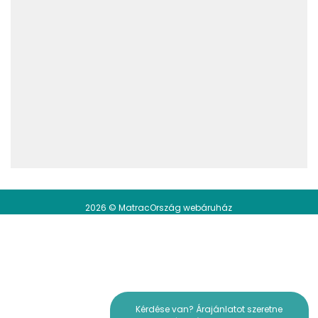
2026 © MatracOrszág webáruház
Kérdése van? Árajánlatot szeretne