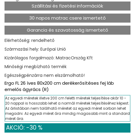
Szállítási és fizetési információk
30 napos matrac csere ismertető
Garancia és szavatosság ismertető
Elérhetőség: rendelhető
Származási hely: Európai Unió
Kizárólagos forgalmazó: MatracOrszág Kft
Minőségi megbízható termék
Egészségpénzárra nem elszámolható!
Ergo FL 26 íves 80x200 cm derékerősítéses fej láb
emelős ágyrács (R)
Az egyedi méretek illetve 200 cm feletti méretek teljesítése akár 10 -
20 nappal is hosszabb lehet a normál méretek teljesítéséhez képest.
Az árlistában nem található méretet az egyedi méret sorban lehet
megadni. Az egyedi méret ára mindig magasabb mint a standard
méret ára.
AKCIÓ: -30 %