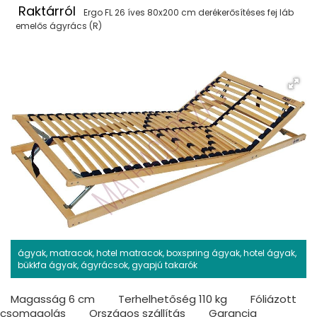
Raktárról
Ergo FL 26 íves 80x200 cm derékerősítéses fej láb
emelős ágyrács (R)
ágyak, matracok, hotel matracok, boxspring ágyak, hotel ágyak,
bükkfa ágyak, ágyrácsok, gyapjú takarók
Magasság 6 cm
Terhelhetőség 110 kg
Fóliázott
csomagolás
Országos szállítás
Garancia