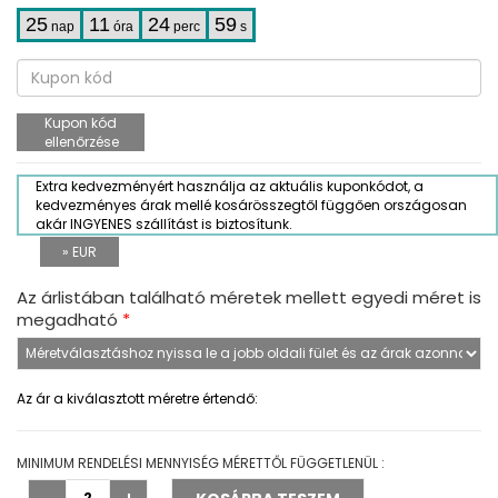
25
11
24
58
nap
óra
perc
s
Kupon kód
ellenőrzése
Extra kedvezményért használja az aktuális kuponkódot, a
kedvezményes árak mellé kosárösszegtől függően országosan
akár INGYENES szállítást is biztosítunk.
» EUR
Az árlistában található méretek mellett egyedi méret is
megadható
*
Az ár a kiválasztott méretre értendő:
MINIMUM RENDELÉSI MENNYISÉG MÉRETTŐL FÜGGETLENÜL :