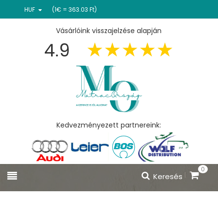
HUF
(1€ = 363.03 Ft)
Vásárlóink visszajelzése alapján
4.9
Kedvezményezett partnereink:
0
Keresés