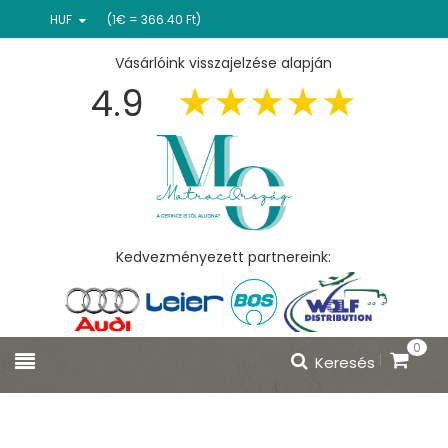
HUF
(1€ = 366.40 Ft)
Vásárlóink visszajelzése alapján
4.9
Kedvezményezett partnereink:
0
Keresés