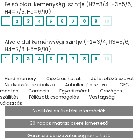
Felső oldal keménységi szintje (H2=3/4, H3=5/6,
H4=7/8, H5=9/10)
1
2
3
4
5
6
7
8
9
10
Alsó oldal keménységi szintje (H2=3/4, H3=5/6,
H4=7/8, H5=9/10)
1
2
3
4
5
6
7
8
9
10
Hard memory
Cipzáras huzat
Jól szellőző szövet
Nedvesség szabályzó
Antiallergén szövet
CFC
mentes
Garancia
Egyedi méret
Országos
szállítás
Fóliázott csomagolás
Vastagság
választás
Szállítási és fizetési információk
30 napos matrac csere ismertető
Garancia és szavatosság ismertető