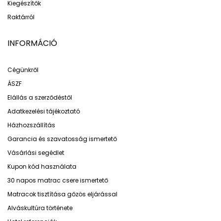
Kiegészítők
Raktárról
INFORMÁCIÓ
Cégünkről
ÁSZF
Elállás a szerződéstől
Adatkezelési tájékoztató
Házhozszállítás
Garancia és szavatosság ismertető
Vásárlási segédlet
Kupon kód használata
30 napos matrac csere ismertető
Matracok tisztítása gőzös eljárással
Alváskultúra története