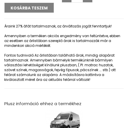
Áraink 27% áfát tartalmaznak, az árváltozás jogát fenntartjuk!
Amennyiben a terméken akciós engedmény van feltüntetve, ebben
az esetben az árlistában szereplő árak is tartalmazzák már a
mindenkori akció mértékét.
Fontos tudnivaló
Az árlistában található árak, mindig alapárat
tartalmaznak. Amennyiben bármelyik termékünknél bármilyen
választási lehetőséget kínálunk pluszban, ( Pl: matrac huzatok,
szövet színek, magasságok, fejvég típusok, pácszínek …. stb ) ott
felárat számolunk az alapárra. A módisításra kattintva a
kiválasztott méret ára az aktuális felárral változik!
Plusz információ ehhez a termékhez