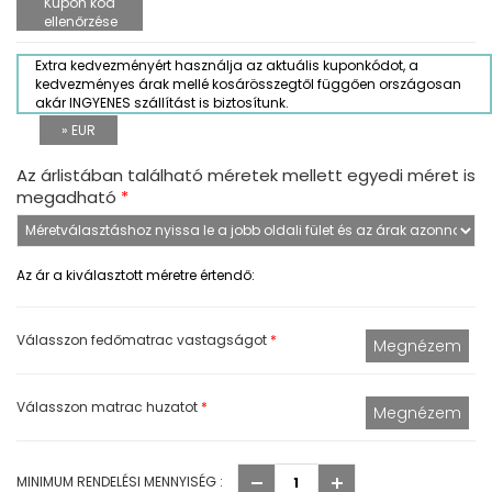
Kupon kód
ellenőrzése
Extra kedvezményért használja az aktuális kuponkódot, a
kedvezményes árak mellé kosárösszegtől függően országosan
akár INGYENES szállítást is biztosítunk.
» EUR
Az árlistában található méretek mellett egyedi méret is
megadható
*
Az ár a kiválasztott méretre értendő:
Válasszon fedőmatrac vastagságot
*
Válasszon matrac huzatot
*
MINIMUM RENDELÉSI MENNYISÉG :