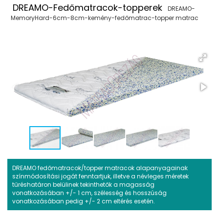
DREAMO-Fedőmatracok-topperek
DREAMO-
MemoryHard-6cm-8cm-kemény-fedőmatrac-topper matrac
DREAMO fedőmatracok/topper matracok alapanyagainak
színmódosítási jogát fenntartjuk, illetve a névleges méretek
tűréshatáron belülinek tekinthetők a magasság
vonatkozásában +/- 1 cm, szélesség és hosszúság
vonatkozásában pedig +/- 2 cm eltérés esetén.