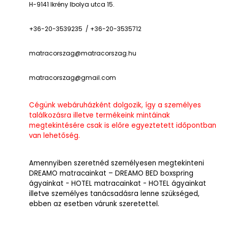
H-9141 Ikrény Ibolya utca 15.
+36-20-3539235 / +36-20-3535712
matracorszag@matracorszag.h
u
matracorszag@gmail.com
Cégünk webáruházként dolgozik, így a személyes
találkozásra illetve termékeink mintáinak
megtekintésére csak is előre egyeztetett időpontban
van lehetőség.
Amennyiben szeretnéd személyesen megtekinteni
DREAMO matracainkat – DREAMO BED boxspring
ágyainkat - HOTEL matracainkat - HOTEL ágyainkat
illetve személyes tanácsadásra lenne szükséged,
ebben az esetben várunk szeretettel.