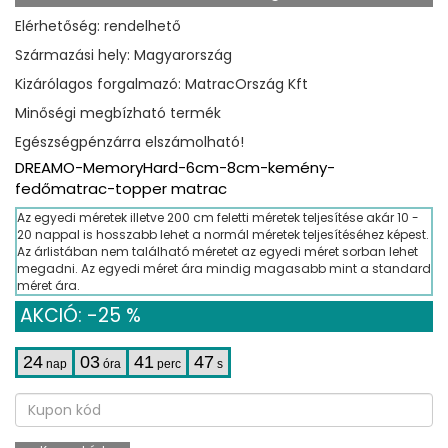
Elérhetőség: rendelhető
Származási hely: Magyarország
Kizárólagos forgalmazó: MatracOrszág Kft
Minőségi megbízható termék
Egészségpénzárra elszámolható!
DREAMO-MemoryHard-6cm-8cm-kemény-
fedőmatrac-topper matrac
Az egyedi méretek illetve 200 cm feletti méretek teljesítése akár 10 -
20 nappal is hosszabb lehet a normál méretek teljesítéséhez képest.
Az árlistában nem található méretet az egyedi méret sorban lehet
megadni. Az egyedi méret ára mindig magasabb mint a standard
méret ára.
AKCIÓ: -25 %
24
03
41
46
nap
óra
perc
s