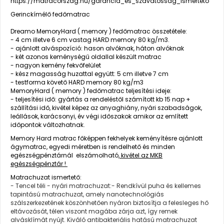
https://matracorszag.hu/garancia_es_szavatossag_ismerteto
Gerinckímélő fedőmatrac
Dreamo MemoryHard ( memory ) fedőmatrac összetétele:
- 4 cm illetve 6 cm vastag HARD memory 80 kg/m3.
- ajánlott alváspozíció: hason alvóknak, háton alvóknak
- két azonos keménységű oldallal készült matrac
- nagyon kemény fekvőfelület
- kész magasság huzattal együtt: 5 cm illetve 7 cm
- testforma követő HARD memory 80 kg/m3
MemoryHard ( memory ) fedőmatrac teljesítési ideje:
- teljesítési idő: gyártás a rendeléstől számított kb 15 nap +
szállítási idő, kivétel képez az anyaghiány, nyári szabadságok,
leállások, karácsonyi, év végi időszakok amikor az említett
időpontok változhatnak.
Memory Hard matrac főképpen fekhelyek keményítésre ajánlott
ágymatrac, egyedi méretben is rendelhető és minden
egészségpénztárnál elszámolható,
kivétel az MKB
egészségpénztár !
Matrachuzat ismertető:
- Tencel téli - nyári matrachuzat:- Rendkívül puha és kellemes
tapintású matrachuzat, amely nanotechnológiás
szálszerkezetének köszönhetően nyáron biztosítja a felesleges hő
eltávozását, télen viszont magába zárja azt, így remek
alvásklímát nyújt. Kiváló antibakteriális hatású matrachuzat