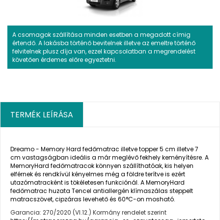
A csomagok szállítása minden esetben a megadott címig
értendő. A lakásba történő bevitelnek illetve az emeltre történő
felvitelnek plusz díja van, ezzel kapcsolatban a megrendelést
követően érdemes előre egyeztetni.
TERMÉK LEÍRÁSA
Dreamo - Memory Hard fedőmatrac illetve topper 5 cm illetve 7
cm vastagságban ideális a már meglévő fekhely keményítésre. A
MemoryHard fedőmatracok könnyen szállíthatóak, kis helyen
elférnek és rendkívül kényelmes még a földre terítve is ezért
utazómatracként is tökéletesen funkciónál. A MemoryHard
fedőmatrac huzata Tencel antiallergén klímaszálas steppelt
matracszövet, cipzáras levehető és 60°C-on mosható.
Garancia: 270/2020 (VI.12.) Kormány rendelet szerint