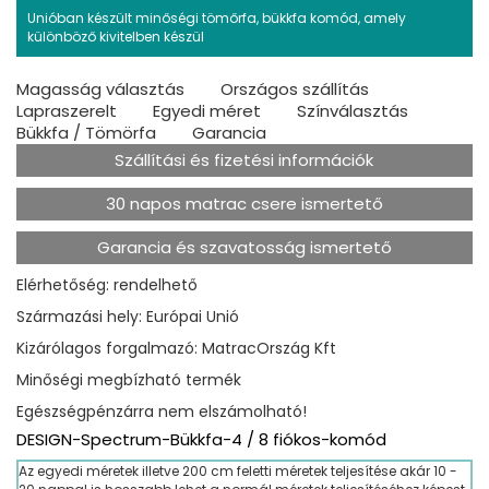
Unióban készült minőségi tömőrfa, bükkfa komód, amely
különböző kivitelben készül
Magasság választás
Országos szállítás
Lapraszerelt
Egyedi méret
Színválasztás
Bükkfa / Tömörfa
Garancia
Szállítási és fizetési információk
30 napos matrac csere ismertető
Garancia és szavatosság ismertető
Elérhetőség: rendelhető
Származási hely: Európai Unió
Kizárólagos forgalmazó: MatracOrszág Kft
Minőségi megbízható termék
Egészségpénzárra nem elszámolható!
DESIGN-Spectrum-Bükkfa-4 / 8 fiókos-komód
Az egyedi méretek illetve 200 cm feletti méretek teljesítése akár 10 -