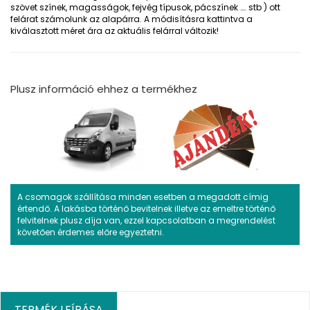
szövet színek, magasságok, fejvég típusok, pácszínek …. stb ) ott
felárat számolunk az alapárra. A módisításra kattintva a
kiválasztott méret ára az aktuális felárral változik!
Plusz információ ehhez a termékhez
A csomagok szállítása minden esetben a megadott címig
értendő. A lakásba történő bevitelnek illetve az emeltre történő
felvitelnek plusz díja van, ezzel kapcsolatban a megrendelést
követően érdemes előre egyeztetni.
TERMÉK LEÍRÁSA