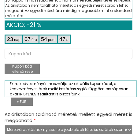
20 nappal is hosszabb lehet a normál méretek teljesítéséhez képest.
Az árlistában nem található méretet az egyedi méret sorban lehet
megadni. Az egyedi méret ára mindig magasabb mint a standard
méret ára.
AKCIÓ: -21 %
23
07
54
46
nap
óra
perc
s
Kupon kód
ellenőrzése
Extra kedvezményért használja az aktuális kuponkódot, a
kedvezményes árak mellé kosárösszegtől függően országosan
akár INGYENES szállítást is biztosítunk.
» EUR
Az árlistában található méretek mellett egyedi méret is
megadható
*