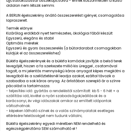
ujjcsatlakozással összekapcsolva - ennek köszönhetően a külső
oldalon nem létszik semmi.
A BERLIN éjjeliszekrény önálló összeszerelést igényel, csomagolása
lapraszerelt.
Termék előnyei
Kizárólag erdőkből nyert természetes, ökológiai fából készült
Egyszerű, elegáns és stabil
Optimális méretek
Egyszerű és gyors összeszerelés (a bútordarabot csomagokban
küldjük el az összeszereléshez)
Bükkfa éjjeliszekrények és a bükkfa komódok javítják a belső terek
levegőjét, hiszen a fa szerkezete millió kis üreggel , csatornával
tagolt, a mi jelentős mennyiségű káros anyagot képes megkötni a
levegőből és a szellőztetésnél leadja azokat, ezáltal távozik a
szabadba a sok káros anyag.
Az árlistában szereplő ár a színre
pácolást is tartalmazza.
- teljesítési idő: gyártás a rendeléstől számított kb 5 - 6 hét + a
szállítási idő, kivétel a nyári szabadságok,leállások és a
karácsonyi, év végi időszakok amikor az említett időpontok
változhatnak.
- képeken látható színek és a valós színárnyalatok esetleges
eltérésére felelősséget nem tudunk vállalni,
Bükkfa éjjeliszekrény egyedi méretben NEM rendelhető és
egészségpénztárra SEM számolható el !