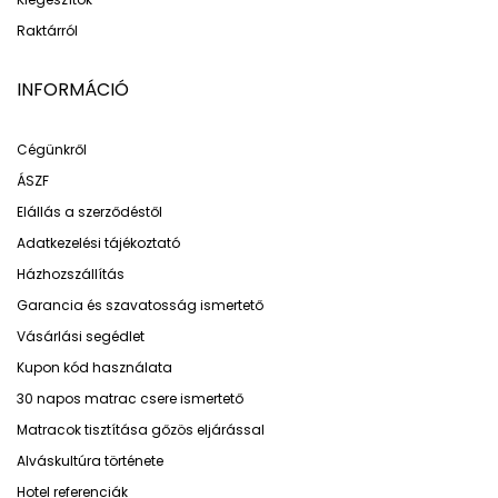
Raktárról
INFORMÁCIÓ
Cégünkről
ÁSZF
Elállás a szerződéstől
Adatkezelési tájékoztató
Házhozszállítás
Garancia és szavatosság ismertető
Vásárlási segédlet
Kupon kód használata
30 napos matrac csere ismertető
Matracok tisztítása gőzös eljárással
Alváskultúra története
Hotel referenciák