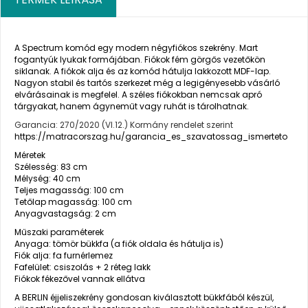
A Spectrum komód egy modern négyfiókos szekrény. Mart
fogantyúk lyukak formájában. Fiókok fém görgős vezetőkön
siklanak. A fiókok alja és az komód hátulja lakkozott MDF-lap.
Nagyon stabil és tartós szerkezet még a legigényesebb vásárló
elvárásainak is megfelel. A széles fiókokban nemcsak apró
tárgyakat, hanem ágyneműt vagy ruhát is tárolhatnak.
Garancia: 270/2020 (VI.12.) Kormány rendelet szerint
https://matracorszag.hu/garancia_es_szavatossag_ismerteto
Méretek
Szélesség: 83 cm
Mélység: 40 cm
Teljes magasság: 100 cm
Tetőlap magasság: 100 cm
Anyagvastagság: 2 cm
Műszaki paraméterek
Anyaga: tömör bükkfa (a fiók oldala és hátulja is)
Fiók alja: fa furnérlemez
Fafelület: csiszolás + 2 réteg lakk
Fiókok fékezővel vannak ellátva
A BERLIN éjjeliszekrény gondosan kiválasztott bükkfából készül,