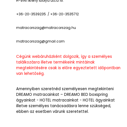
H-9141 Ikrény Ibolya utca 15.
+36-20-3539235 / +36-20-3535712
matracorszag@matracorszag.h
u
matracorszag@gmail.com
Cégünk webáruházként dolgozik, így a személyes
találkozásra illetve termékeink mintáinak
megtekintésére csak is előre egyeztetett időpontban
van lehetőség.
Amennyiben szeretnéd személyesen megtekinteni
DREAMO matracainkat – DREAMO BED boxspring
ágyainkat - HOTEL matracainkat - HOTEL ágyainkat
illetve személyes tanácsadásra lenne szükséged,
ebben az esetben várunk szeretettel.