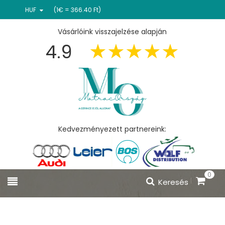
HUF
(1€ = 366.40 Ft)
Vásárlóink visszajelzése alapján
4.9
Kedvezményezett partnereink:
0
Keresés