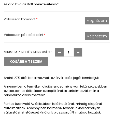
Az ár a kiválasztott méretre értendő:
Válasszon komódot
*
Válasszon pácolási színt
*
MINIMUM RENDELÉSI MENNYISÉG :
Áraink 27% áfát tartalmaznak, az árváltozás jogát fenntartjuk!
Amennyiben a terméken akciós engedmény van feltüntetve, ebben
az esetben az árlistában szereplő árak is tartalmazzák már a
mindenkori akció mértékét.
Fontos tudnivaló
Az árlistában található árak, mindig alapárat
tartalmaznak. Amennyiben bármelyik termékünknél bármilyen
választási lehetőséget kínálunk pluszban, ( Pl: matrac huzatok,