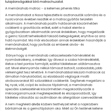
tulajdonságokkal bíró matrachuzatot.
A memóriahab matrac - a kellemes pihenés titka
A
memóriahabot
a Nasa fejlesztette ki asztronauták számára és a
nyolcvanas években kezdték el a matracgyártás területén
alkalmazni. A memóriahab pozitív hatásainak köszönhetően
csökkenti a gravitációs erőket, ezért a habot eleinte a
gyógyászatban alkalmazták annak érdekében, hogy megelőzzék
a gerinc túlzott terheléséből fakadó betegségeket, enyhítve az arra
ható nyomást. Ma már elsősorban annak érdekében használják a
memóriahabot, hogy javítsák az emberek alvás- és
életminőségét.
Előnye hogy a memóriahab cellaszerkezete hőmérséklet és
nyomásérzékeny, a
matrac
így átveszi a szoba hőmérsékletét,
illetve a test pontos formáját, ezáltal tökéletesen alátámasztva
azt. Mivel ellennyomás nélküli támaszt biztosít, szabadabb, jobb
vérkeringést tesz lehetővé. A
memóriahabbal készülő
matracok
az
álmatlan hánykolódást, az elzsibbadó végtagok miatti
alvászavarokat 80 százalékkal csökkentik. Segítenek megelőzni a
fej, nyak, váll, csípő és isiászos fájdalmat, a memóriahab
speciális szerkezetének köszönhetően megakadályozzák a
mikroorganizmusok megtelepedését és elszaporodását, így
tökéletes választás az asztmában és allergiában szenvedőknek
A nem megfelelő
alvás
közbeni testhelyzet lehet a napközbeni
bántalmak és a gerincfájdalom oka. Miért az Ön testének kellene