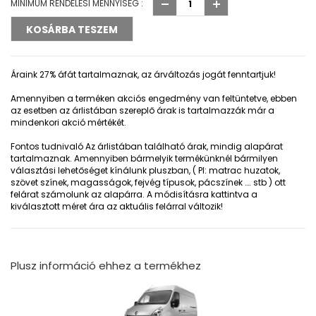
MINIMUM RENDELÉSI MENNYISÉG :
Áraink 27% áfát tartalmaznak, az árváltozás jogát fenntartjuk!
Amennyiben a terméken akciós engedmény van feltüntetve, ebben
az esetben az árlistában szereplő árak is tartalmazzák már a
mindenkori akció mértékét.
Fontos tudnivaló
Az árlistában található árak, mindig alapárat
tartalmaznak. Amennyiben bármelyik termékünknél bármilyen
választási lehetőséget kínálunk pluszban, ( Pl: matrac huzatok,
szövet színek, magasságok, fejvég típusok, pácszínek …. stb ) ott
felárat számolunk az alapárra. A módisításra kattintva a
kiválasztott méret ára az aktuális felárral változik!
Plusz információ ehhez a termékhez