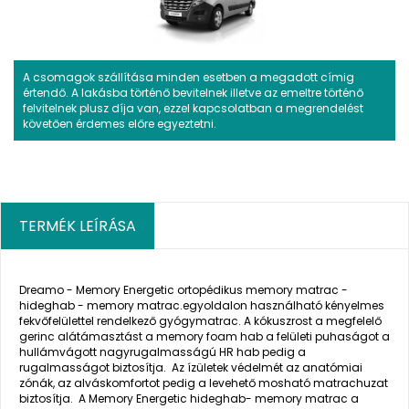
A csomagok szállítása minden esetben a megadott címig
értendő. A lakásba történő bevitelnek illetve az emeltre történő
felvitelnek plusz díja van, ezzel kapcsolatban a megrendelést
követően érdemes előre egyeztetni.
TERMÉK LEÍRÁSA
Dreamo - Memory Energetic ortopédikus memory matrac -
hideghab - memory matrac.egyoldalon használható kényelmes
fekvőfelülettel rendelkező gyógymatrac. A kókuszrost a megfelelő
gerinc alátámasztást a memory foam hab a felületi puhaságot a
hullámvágott nagyrugalmasságú HR hab pedig a
rugalmasságot biztosítja. Az ízületek védelmét az anatómiai
zónák, az alváskomfortot pedig a levehető mosható matrachuzat
biztosítja. A Memory Energetic hideghab- memory matrac a