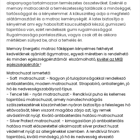
alapanyaga tartalmazzon természetes összetevőket. Ezeknél a
memory matracoknál a természetesség találkozik a minőséggel,
tartóssággal és a kényelemmel. A kókuszréteg adja a megfelelő
alátámasztást és a matrac keménységét. A latex biztosítja a
kényelmet ami egy habosított kaucsuktejből készül, gumiszerű
tapintása van, ezért rendelkezik gumi rugalmassággal.
Rugalmassága pontelasztikus, vagyis csak ott és akkora
mértékben süllyed be, ahol a terhelés éri.
Memory Energetic matrac főképpen kényelmes fekhelyet
kedvelőknek ajánlott ágymatrac, egyedi méretben is rendelhető
és minden egészségpénztárnál elszámolható,
kivétel az MKB
egészségpénztár
!
Matrachuzat ismertető:
- Soft matrachuzat: - Nagyon jó tulajdonságokkal rendelkező
antibakteriális, modern matrachuzat. Strapabíró, antiallergén, jó
hő és nedvességszabályozó típus.
- Tencel téli - nyári matrachuzat:- Rendkívül puha és kellemes
tapintású matrachuzat, amely nanotechnológiás
szálszerkezetének köszönhetően nyáron biztosítja a felesleges hő
eltávozását, télen viszont magába zárja azt, így remek
alvásklímát nyújt. Kiváló antibakteriális hatású matrachuzat
- Silver Protect matrachuzat: - kimagaslóan jó antibakteriális
hatása miatt előszeretettel alkalmazott silver protect huzat
védelmet nyújt az allergénekkel szemben. A rendkívül finom
tapintású, kiváló minőségű, jó hő és nedvesség elvezető