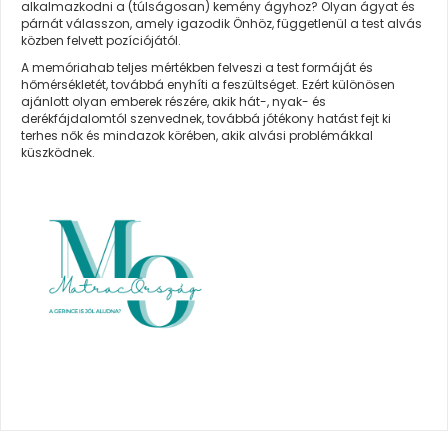
alkalmazkodni a (túlságosan) kemény ágyhoz? Olyan ágyat és
párnát válasszon, amely igazodik Önhöz, függetlenül a test alvás
közben felvett pozíciójától.
A
memóriahab teljes mértékben felveszi a test formáját
és
hőmérsékletét, továbbá enyhíti a feszültséget. Ezért különösen
ajánlott olyan emberek részére, akik hát-, nyak- és
derékfájdalomtól szenvednek, továbbá jótékony hatást fejt ki
terhes nők és mindazok körében, akik alvási problémákkal
küszködnek.