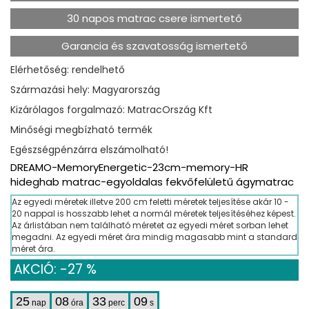
30 napos matrac csere ismertető
Garancia és szavatosság ismertető
Elérhetőség: rendelhető
Származási hely: Magyarország
Kizárólagos forgalmazó: MatracOrszág Kft
Minőségi megbízható termék
Egészségpénzárra elszámolható!
DREAMO-MemoryEnergetic-23cm-memory-HR
hideghab matrac-egyoldalas fekvőfelületű ágymatrac
Az egyedi méretek illetve 200 cm feletti méretek teljesítése akár 10 -
20 nappal is hosszabb lehet a normál méretek teljesítéséhez képest.
Az árlistában nem található méretet az egyedi méret sorban lehet
megadni. Az egyedi méret ára mindig magasabb mint a standard
méret ára.
AKCIÓ: -27 %
25
08
33
09
nap
óra
perc
s