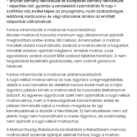
- enyhén kemény fekvőfelület és közepesen kemény fekvőfelület
- teljesítési idő: gyártás a rendeléstől számított kb 15 nap +
szállítási idő, kivétel képez az anyaghiány, nyári szabadságok,
leállások, karácsonyi, év végi időszakok amikor az említett
időpontok változhatnak.
Fontos információk a matracok használatához:
Minden matracot havonta minimum egy alkalommal ajánlott
megfordítani körbe-körbe, 180 fokban, Amennyiben a matrac
mindkét oldala használható, azoknál a matracoknál a forgatást
mindkét oldalon ajánlott megtenni. Amelyik matrac csak
egyoldalas azokat viszont NEM szabad fejtetőre fordítani. A nem
forgatásból észlelhető gödrösödés, nem számít garancia
hibának.
Fontos információk a matracok alátámasztásáról:
A rugó nélküli matracokhoz az íves ágyrács a legmegfelelőbb,
abból is sűrű lamellás és deréktámaszos kivitel mert ez a fajta
ágyrács jobban kíméli a matracokat és hosszabb élettartamot
biztosít. Az egyenes ágyrácsok azért nem ajánlottak a rugó nélküli
matracokhoz, mert a merevségüknek köszönhetően előbb és
jobban tömörödik rajtuk a matrac magrésze, és így
keményebbnek is érződik a fekvőfelület. Ez természetesen nem azt
jelenti, hogy nem használható a merev ágyrács, de szakmaileg
nem ajánlott a rugó nélküli matrachoz.
A MatracOrszág Webáruház kínálatából a RelaxDream memory
matracokat azoknak ajánljuk akiknek fontos, hogy a matrac