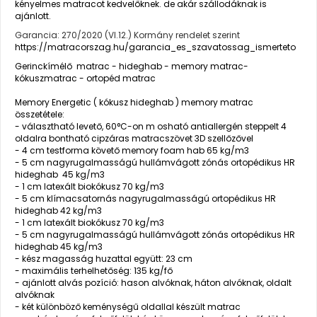
kényelmes matracot kedvelőknek. de akár szállodáknak is
ajánlott.
Garancia: 270/2020 (VI.12.) Kormány rendelet szerint
https://matracorszag.hu/garancia_es_szavatossag_ismerteto
Gerinckímélő matrac - hideghab - memory matrac-
kókuszmatrac - ortopéd matrac
Memory Energetic ( kókusz hideghab ) memory matrac
összetétele:
- választható levető, 60°C-on m osható antiallergén steppelt 4
oldalra bontható cipzáras matracszövet 3D szellőzővel
- 4 cm testforma követő memory foam hab 65 kg/m3
- 5 cm nagyrugalmasságú hullámvágott zónás ortopédikus HR
hideghab 45 kg/m3
- 1 cm latexált biokókusz 70 kg/m3
- 5 cm klímacsatornás nagyrugalmasságú ortopédikus HR
hideghab 42 kg/m3
- 1 cm latexált biokókusz 70 kg/m3
- 5 cm nagyrugalmasságú hullámvágott zónás ortopédikus HR
hideghab 45 kg/m3
- kész magasság huzattal együtt: 23 cm
- maximális terhelhetőség: 135 kg/fő
- ajánlott alvás pozíció: hason alvóknak, háton alvóknak, oldalt
alvóknak
- két különböző keménységű oldallal készült matrac