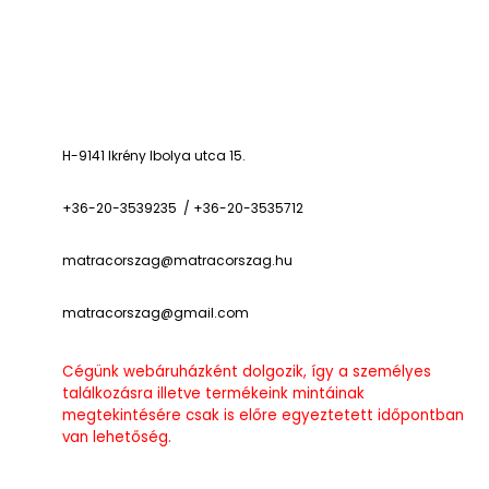
H-9141 Ikrény Ibolya utca 15.
+36-20-3539235 / +36-20-3535712
matracorszag@matracorszag.h
u
matracorszag@gmail.com
Cégünk webáruházként dolgozik, így a személyes
találkozásra illetve termékeink mintáinak
megtekintésére csak is előre egyeztetett időpontban
van lehetőség.