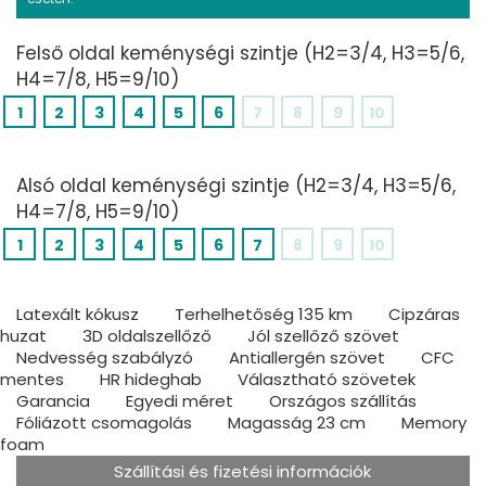
Felső oldal keménységi szintje (H2=3/4, H3=5/6,
H4=7/8, H5=9/10)
1
2
3
4
5
6
7
8
9
10
Alsó oldal keménységi szintje (H2=3/4, H3=5/6,
H4=7/8, H5=9/10)
1
2
3
4
5
6
7
8
9
10
Latexált kókusz
Terhelhetőség 135 km
Cipzáras
huzat
3D oldalszellőző
Jól szellőző szövet
Nedvesség szabályzó
Antiallergén szövet
CFC
mentes
HR hideghab
Választható szövetek
Garancia
Egyedi méret
Országos szállítás
Fóliázott csomagolás
Magasság 23 cm
Memory
foam
Szállítási és fizetési információk