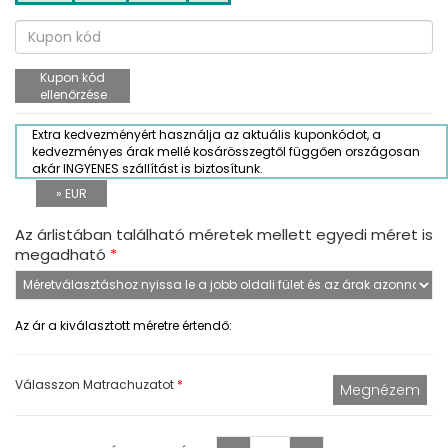
Kupon kód
ellenőrzése
Extra kedvezményért használja az aktuális kuponkódot, a
kedvezményes árak mellé kosárösszegtől függően országosan
akár INGYENES szállítást is biztosítunk.
» EUR
Az árlistában található méretek mellett egyedi méret is
megadható
*
Az ár a kiválasztott méretre értendő:
Válasszon Matrachuzatot
*