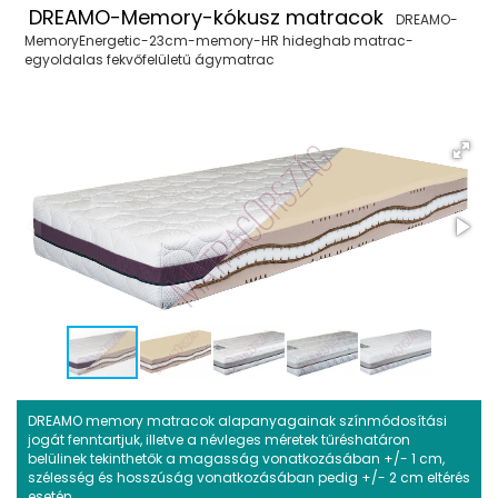
DREAMO-Memory-kókusz matracok
DREAMO-
MemoryEnergetic-23cm-memory-HR hideghab matrac-
egyoldalas fekvőfelületű ágymatrac
DREAMO memory matracok alapanyagainak színmódosítási
jogát fenntartjuk, illetve a névleges méretek tűréshatáron
belülinek tekinthetők a magasság vonatkozásában +/- 1 cm,
szélesség és hosszúság vonatkozásában pedig +/- 2 cm eltérés
esetén.