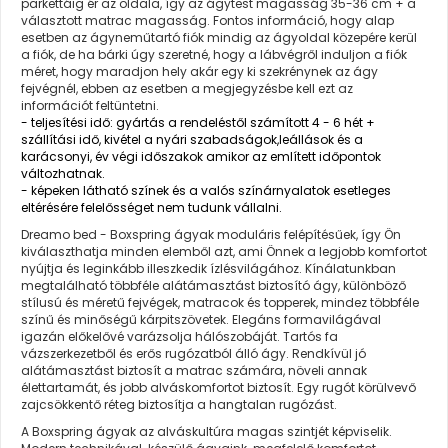
parkettáig ér az oldala, így az ágytest magasság 35-36 cm + a
választott matrac magasság.
Fontos információ
, hogy alap
esetben az ágyneműtartó fiók mindig az ágyoldal közepére kerül
a fiók, de ha bárki úgy szeretné, hogy a lábvégről induljon a fiók
méret, hogy maradjon hely akár egy ki szekrénynek az ágy
fejvégnél, ebben az esetben a megjegyzésbe kell ezt az
információt feltüntetni.
- teljesítési idő: gyártás a rendeléstől számított 4 - 6 hét +
szállítási idő, kivétel a nyári szabadságok,leállások és a
karácsonyi, év végi időszakok amikor az említett időpontok
változhatnak.
- képeken látható színek és a valós színárnyalatok esetleges
eltérésére felelősséget nem tudunk vállalni.
Dreamo bed - Boxspring ágyak moduláris felépítésűek, így Ön
kiválaszthatja minden elemből azt, ami Önnek a legjobb komfortot
nyújtja és leginkább illeszkedik ízlésvilágához. Kínálatunkban
megtalálható többféle alátámasztást biztosító ágy, különböző
stílusú és méretű fejvégek, matracok és topperek, mindez többféle
színű és minőségű kárpitszövetek. Elegáns formavilágával
igazán előkelővé varázsolja hálószobáját. Tartós fa
vázszerkezetből és erős rugózatból álló ágy. Rendkívül jó
alátámasztást biztosít a matrac számára, növeli annak
élettartamát, és jobb alváskomfortot biztosít. Egy rugót körülvevő
zajcsökkentő réteg biztosítja a hangtalan rugózást.
A Boxspring ágyak az alváskultúra magas szintjét képviselik.