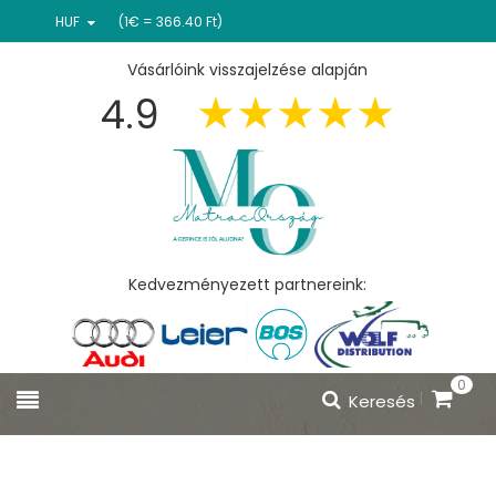
HUF
(1€ = 366.40 Ft)
Vásárlóink visszajelzése alapján
4.9
Kedvezményezett partnereink:
0
Keresés