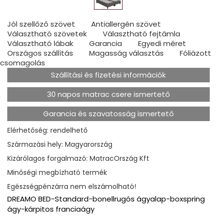
Jól szellőző szövet
Antiallergén szövet
Választható szövetek
Választható fejtámla
Választható lábak
Garancia
Egyedi méret
Országos szállítás
Magasság választás
Fóliázott
csomagolás
Szállítási és fizetési információk
30 napos matrac csere ismertető
Garancia és szavatosság ismertető
Elérhetőség: rendelhető
Származási hely: Magyarország
Kizárólagos forgalmazó: MatracOrszág Kft
Minőségi megbízható termék
Egészségpénzárra nem elszámolható!
DREAMO BED-Standard-bonellrugós ágyalap-boxspring
ágy-kárpitos franciaágy