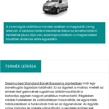
A csomagok szállítása minden esetben a megadott címig
értendő. A lakásba történő bevitelnek illetve az emeltre történő
felvitelnek plusz díja van, ezzel kapcsolatban a megrendelést
követően érdemes előre egyeztetni.
TERMÉK LEÍRÁSA
Dreamo bed Standard Bonell Boxspring ágytestben
már egy
bonellrugós ágybázis található. Ez az ágytest a matrac mellett az
emberi test gerincének rugalmas alátámasztását is
biztosítja, egyben nagyon praktikus matractartó. Régebben
inkább hotelekben és szállodákban használták, de egyre több
hálószobában is funkciónál már ez az ágyrendszer. Az ágyláb
színe, formája és mérete választható, a rendelés közben kell