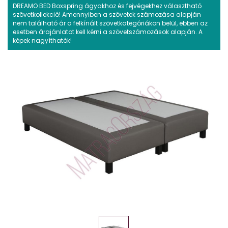
DREAMO BED Boxspring ágyakhoz és fejvégekhez választható
szövetkollekció! Amennyiben a szövetek számozása alapján
nem található ár a felkínált szövetkategóriákon belül, ebben az
esetben árajánlatot kell kérni a szövetszámozások alapján. A
képek nagyíthatók!