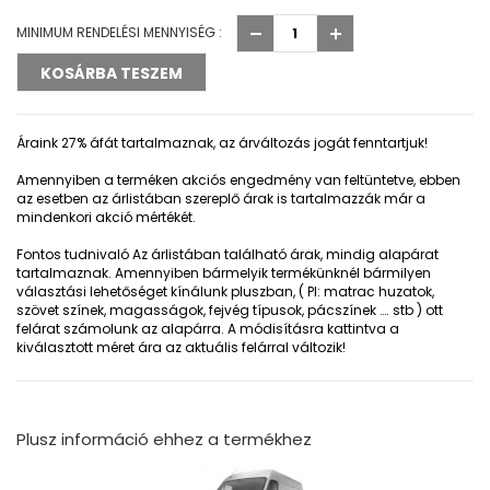
MINIMUM RENDELÉSI MENNYISÉG :
Áraink 27% áfát tartalmaznak, az árváltozás jogát fenntartjuk!
Amennyiben a terméken akciós engedmény van feltüntetve, ebben
az esetben az árlistában szereplő árak is tartalmazzák már a
mindenkori akció mértékét.
Fontos tudnivaló
Az árlistában található árak, mindig alapárat
tartalmaznak. Amennyiben bármelyik termékünknél bármilyen
választási lehetőséget kínálunk pluszban, ( Pl: matrac huzatok,
szövet színek, magasságok, fejvég típusok, pácszínek …. stb ) ott
felárat számolunk az alapárra. A módisításra kattintva a
kiválasztott méret ára az aktuális felárral változik!
Plusz információ ehhez a termékhez