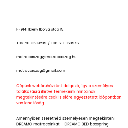
H-9141 Ikrény Ibolya utca 15.
+36-20-3539235 / +36-20-3535712
matracorszag@matracorszag.h
u
matracorszag@gmail.com
Cégünk webáruházként dolgozik, így a személyes
találkozásra illetve termékeink mintáinak
megtekintésére csak is előre egyeztetett időpontban
van lehetőség.
Amennyiben szeretnéd személyesen megtekinteni
DREAMO matracainkat – DREAMO BED boxspring