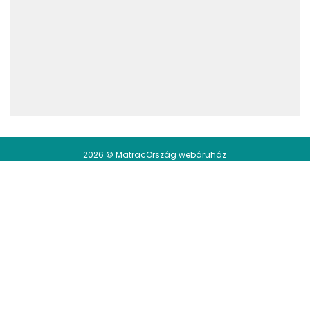
2026 © MatracOrszág webáruház