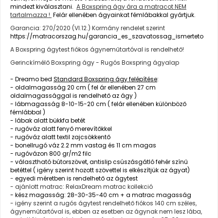
mindezt kiválasztani.
A Boxspring ágy ára a matracot NEM
tartalmazza !
Felár ellenében ágyainkat fémlábakkal gyártjuk.
Garancia: 270/2020 (VI.12.) Kormány rendelet szerint
https://matracorszag.hu/garancia_es_szavatossag_ismerteto
A Boxspring ágytest fiókos ágyneműtartóval is rendelhető!
Gerinckímélő Boxspring ágy - Rugós Boxspring ágyalap
- Dreamo bed
Standard Boxspring ágy felépítése
:
- oldalmagasság 20 cm ( fel ár ellenében 27 cm
oldalmagassággal is rendelhető az ágy )
- lábmagasság 8-10-15-20 cm ( felár ellenében különböző
fémlábbal )
- lábak alatt bükkfa betét
- rugóváz alatt fenyő merevítőkkel
- rugóváz alatt textil zajcsökkentő
- bonellrugó váz 2.2 mm vastag és 11 cm magas
- rugóvázon 800 gr/m2 filc
- választható bútorszövet, antislip csúszásgátló fehér színű
betéttel ( igény szerint hozott szövettel is elkészítjük az ágyat)
-
egyedi méretben is rendelhető az ágytest
- ajánlott matrac: RelaxDream matrac kollekció
- kész magasság: 28-30-35-40 cm + a matrac magasság
- igény szerint a rugós ágytest rendelhető fiókos 140 cm széles,
ágyneműtartóval is, ebben az esetben az ágynak nem lesz lába,