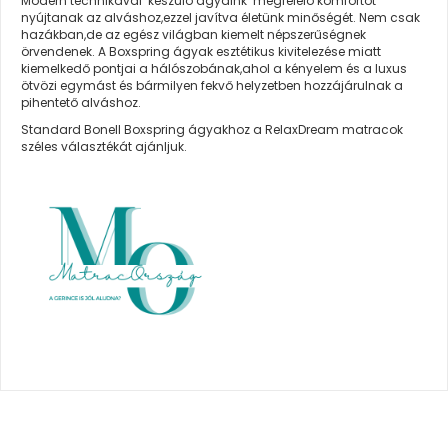
Modern technikával készülő ágyaink megfelelő komfortot
nyújtanak az alváshoz,ezzel javítva életünk minőségét. Nem csak
hazákban,de az egész világban kiemelt népszerűségnek
örvendenek. A Boxspring ágyak esztétikus kivitelezése miatt
kiemelkedő pontjai a hálószobának,ahol a kényelem és a luxus
ötvözi egymást és bármilyen fekvő helyzetben hozzájárulnak a
pihentető alváshoz.
Standard Bonell Boxspring ágyakhoz a RelaxDream matracok
széles választékát ajánljuk.