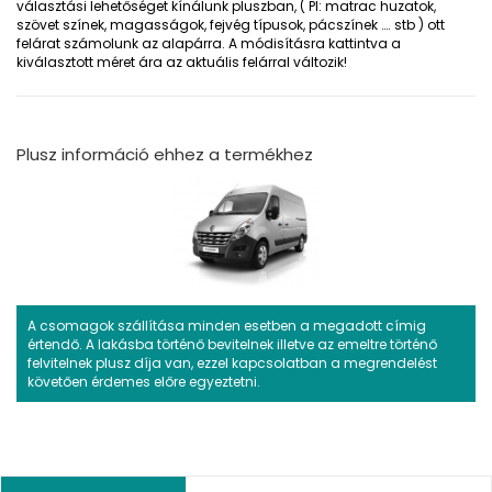
választási lehetőséget kínálunk pluszban, ( Pl: matrac huzatok,
szövet színek, magasságok, fejvég típusok, pácszínek …. stb ) ott
felárat számolunk az alapárra. A módisításra kattintva a
kiválasztott méret ára az aktuális felárral változik!
Plusz információ ehhez a termékhez
A csomagok szállítása minden esetben a megadott címig
értendő. A lakásba történő bevitelnek illetve az emeltre történő
felvitelnek plusz díja van, ezzel kapcsolatban a megrendelést
követően érdemes előre egyeztetni.