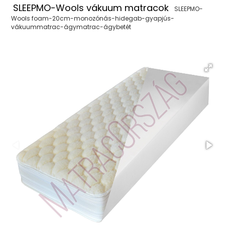
SLEEPMO-Wools vákuum matracok
SLEEPMO-
Wools foam-20cm-monozónás-hidegab-gyapjús-
vákuummatrac-ágymatrac-ágybetét