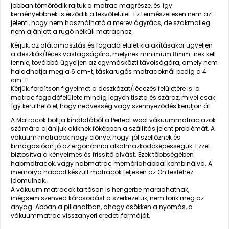
jobban tömörödik rajtuk a matrac magrésze, és így
keményebbnek is érződik a fekvőfelület. Ez természetesen nem azt
jelenti, hogy nem használható a merev ágyrács, de szakmaileg
nem ajánlott a rugó nélküli matrachoz.
Kérjük, az alátámasztás és fogadófelület kialakításakor ügyeljen
a deszkák/lécek vastagságára, melynek minimum 8mm-nek kell
lennie, továbbá ügyeljen az egymásközti távolságára, amely nem
haladhatja meg a 6 cm-t, táskarugós matracoknál pedig a 4
cm-t!
Kérjük, fordítson figyelmet a deszkázat/lécezés felületére is: a
matrac fogadófelülete mindig legyen tiszta és száraz, mivel csak
így kerülhető el, hogy nedvesség vagy szennyeződés kerüljön át
A Matracok boltja kínálatából a Perfect wool vákuummatrac azok
számára ajánljuk akiknek főképpen a szállítás jelent problémát. A
vákuum matracok nagy előnye, hogy jól szellőznek és
kimagaslóan jó az ergonómiai alkalmazkodóképességük. Ezzel
biztosítva a kényelmes és frissítő alvást. Ezek többségében
habmatracok, vagy habmatrac memóriahabbal kombinálva. A
memorya habbal készült matracok teljesen az Ön testéhez
idomulnak.
A vákuum matracok tartósan is hengerbe maradhatnak,
mégsem szenved károsodást a szerkezetük, nem törik meg az
anyag. Abban a pillanatban, ahogy csökken a nyomás, a
vákuummatrac visszanyeri eredeti formáját.