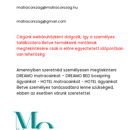
matracorszag@matracorszag.h
u
matracorszag@gmail.com
Cégünk webáruházként dolgozik, így a személyes
találkozásra illetve termékeink mintáinak
megtekintésére csak is előre egyeztetett időpontban
van lehetőség.
Amennyiben szeretnéd személyesen megtekinteni
DREAMO matracainkat – DREAMO BED boxspring
ágyainkat - HOTEL matracainkat - HOTEL ágyainkat
illetve személyes tanácsadásra lenne szükséged,
ebben az esetben várunk szeretettel.