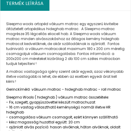
TERMÉK LEÍRÁSA
Sleepmo wools ortopéd vákuum matrac egy egyszerű kivitelbe
öltöztetett ortopédikus hideghab matrac. A Sleepmo matrac
magrésze 35 légcellás eliocell hab. A Sleepmo wools vákuum
matrac minden alvásszokáshoz az átlagos kemény hideghab
matracot kedvelőknek, de akár szállodáknak is ajánlott. Fontos
tudnivaló: a vákuum matracokat maximum 180 x 200 cm méretig
csomagoljuk vákuum csomagolásba. Fontos információ: a
200x200 cm méreteket kizárólag 2 db 100 cm széles matracban
tudjuk teljesíteni !
A matrac vastagsága igény szerint akár egyedi, azaz vékonyabb
illetve vastagabb is lehet, de ebben az esetben egyedi árat kell
kérni !
Gerinckímélő vákuum matrac - hideghab matrac - roll matrac
Sleepmo Wools ( hideghab ) vákuum matrac összetétele:
- Fix, szegett, gyapjúszövettel készült matrachuzat
- 16 cm vastag választható keménységű normál illetve HR
hideghab
- csomagolása vákuum csomagolt, ezért könnyen szállítható
- kész magasság huzattal együtt: 20 cm
- ajánlott alvás pozíció: hason alvóknak, háton alvóknak, oldalt