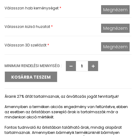
Válasszon hab keménységet
*
Válasszon külső huzatot
*
Válasszon 3D szellőzőt
*
MINIMUM RENDELÉSI MENNYISÉG :
Áraink 27% áfát tartalmaznak, az árváltozás jogát fenntartjuk!
Amennyiben a terméken akciós engedmény van feltüntetve, ebben
az esetben az árlistában szereplő árak is tartalmazzák már a
mindenkori akció mértékét.
Fontos tudnivaló
Az árlistában található árak, mindig alapárat
tartalmaznak. Amennyiben bármelyik termékünknél bármilyen