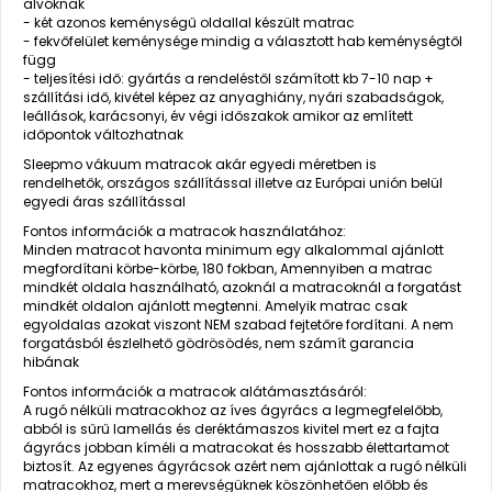
alvóknak
- két azonos keménységű oldallal készült matrac
- fekvőfelület keménysége mindig a választott hab keménységtől
függ
- teljesítési idő: gyártás a rendeléstől számított kb 7-10 nap +
szállítási idő, kivétel képez az anyaghiány, nyári szabadságok,
leállások, karácsonyi, év végi időszakok amikor az említett
időpontok változhatnak
Sleepmo vákuum matracok akár egyedi méretben is
rendelhetők, országos szállítással illetve az Európai unión belül
egyedi áras szállítással
Fontos információk a matracok használatához:
Minden matracot havonta minimum egy alkalommal ajánlott
megfordítani körbe-körbe, 180 fokban, Amennyiben a matrac
mindkét oldala használható, azoknál a matracoknál a forgatást
mindkét oldalon ajánlott megtenni. Amelyik matrac csak
egyoldalas azokat viszont NEM szabad fejtetőre fordítani. A nem
forgatásból észlelhető gödrösödés, nem számít garancia
hibának
Fontos információk a matracok alátámasztásáról:
A rugó nélküli matracokhoz az íves ágyrács a legmegfelelőbb,
abból is sűrű lamellás és deréktámaszos kivitel mert ez a fajta
ágyrács jobban kíméli a matracokat és hosszabb élettartamot
biztosít. Az egyenes ágyrácsok azért nem ajánlottak a rugó nélküli
matracokhoz, mert a merevségüknek köszönhetően előbb és