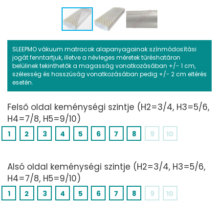
SLEEPMO vákuum matracok alapanyagainak színmódosítási
jogát fenntartjuk, illetve a névleges méretek tűréshatáron
belülinek tekinthetők a magasság vonatkozásában +/- 1 cm,
szélesség és hosszúság vonatkozásában pedig +/- 2 cm eltérés
esetén.
Felső oldal keménységi szintje (H2=3/4, H3=5/6,
H4=7/8, H5=9/10)
1
2
3
4
5
6
7
8
9
10
Alsó oldal keménységi szintje (H2=3/4, H3=5/6,
H4=7/8, H5=9/10)
1
2
3
4
5
6
7
8
9
10