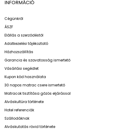
INFORMÁCIÓ
Cégünkről
ÁSZF
Elállás a szerződéstől
Adatkezelési tájékoztató
Házhozszállítás
Garancia és szavatosság ismertető
Vásárlási segédlet
Kupon kód használata
30 napos matrac csere ismertető
Matracok tisztítása gőzös eljárással
Alváskultúra története
Hotel referenciák
Szállodáknak
Alváskutatás rövid története