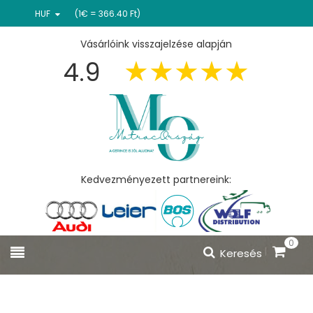
HUF
(1€ = 366.40 Ft)
Vásárlóink visszajelzése alapján
4.9
Kedvezményezett partnereink:
0
Keresés