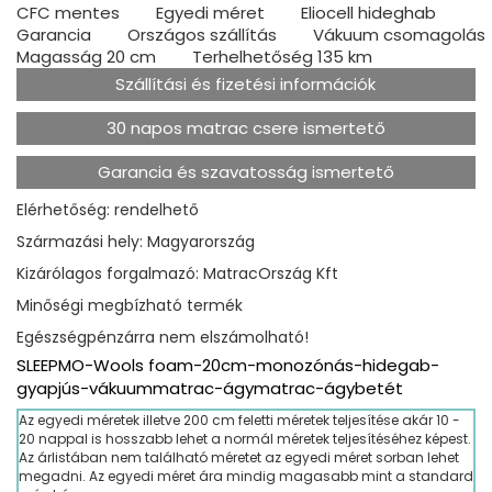
CFC mentes
Egyedi méret
Eliocell hideghab
Garancia
Országos szállítás
Vákuum csomagolás
Magasság 20 cm
Terhelhetőség 135 km
Szállítási és fizetési információk
30 napos matrac csere ismertető
Garancia és szavatosság ismertető
Elérhetőség: rendelhető
Származási hely: Magyarország
Kizárólagos forgalmazó: MatracOrszág Kft
Minőségi megbízható termék
Egészségpénzárra nem elszámolható!
SLEEPMO-Wools foam-20cm-monozónás-hidegab-
gyapjús-vákuummatrac-ágymatrac-ágybetét
Az egyedi méretek illetve 200 cm feletti méretek teljesítése akár 10 -
20 nappal is hosszabb lehet a normál méretek teljesítéséhez képest.
Az árlistában nem található méretet az egyedi méret sorban lehet
megadni. Az egyedi méret ára mindig magasabb mint a standard