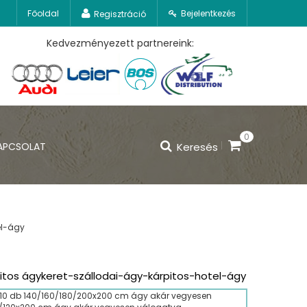
Főoldal
Bejelentkezés
Regisztráció
Kedvezményezett partnereink:
0
APCSOLAT
Keresés
el-ágy
tos ágykeret-szállodai-ágy-kárpitos-hotel-ágy
 10 db 140/160/180/200x200 cm ágy akár vegyesen