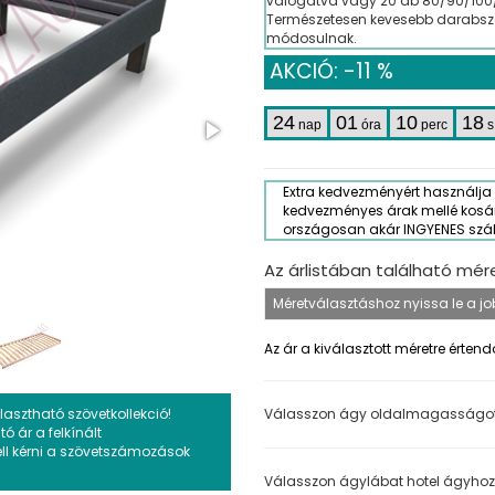
válogatva vagy 20 db 80/90/100
Természetesen kevesebb darabszám
módosulnak.
AKCIÓ: -11 %
24
01
10
17
nap
óra
perc
s
Extra kedvezményért használja 
kedvezményes árak mellé kosá
országosan akár INGYENES szállí
Az árlistában található mé
Az ár a kiválasztott méretre értend
asztható szövetkollekció!
Válasszon ágy oldalmagasságo
 ár a felkínált
ell kérni a szövetszámozások
Válasszon ágylábat hotel ágyhoz