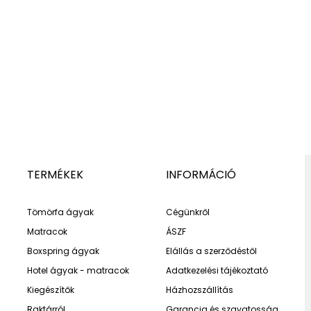
TERMÉKEK
INFORMÁCIÓ
Tömörfa ágyak
Cégünkről
Matracok
ÁSZF
Boxspring ágyak
Elállás a szerződéstől
Hotel ágyak - matracok
Adatkezelési tájékoztató
Kiegészítők
Házhozszállítás
Raktárról
Garancia és szavatosság