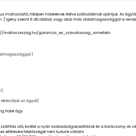
matractartó, főképen hoteleknek illetve szállodáknak ajánljuk. Az ágyláb 
( Igény szerint 6 db lábbal, vagy akár más oldalmagassággal is rendelhe
s://matracorszag.hu/garancia_es_szavatossag_ismerteto
ldalmagassággal )
m)
s elkészítjük az ágyat)
ing Hotel ágy
t + szállítás idő, kivétel a nyári szabadságok,leállások és a karácsonyi, év
es eltérésére felelősséget nem tudunk vállalni