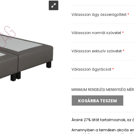
Válasszon ágy összerögzítést
*
Válasszon normál szövetet
*
Válasszon exkluzív szövetet
*
Válasszon ágyrácsot
*
MINIMUM RENDELÉSI MENNYISÉG MÉR
Áraink 27% áfát tartalmaznak, az á
Amennyiben a terméken akciós eng