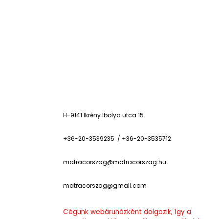
H-9141 Ikrény Ibolya utca 15.
+36-20-3539235 / +36-20-3535712
matracorszag@matracorszag.h
u
matracorszag@gmail.com
Cégünk webáruházként dolgozik, így a