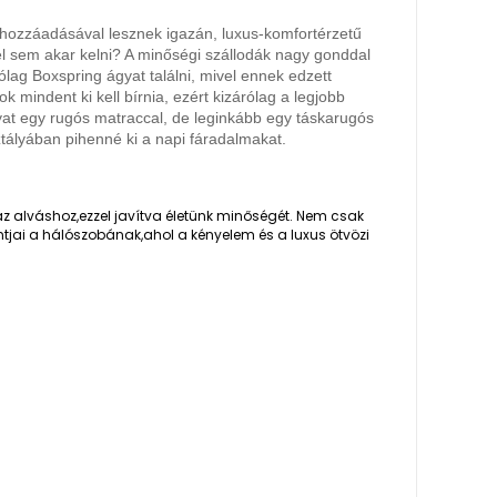
hozzáadásával lesznek igazán, luxus-komfortérzetű
el sem akar kelni? A minőségi szállodák nagy gonddal
ólag Boxspring ágyat találni, mivel ennek edzett
k mindent ki kell bírnia, ezért kizárólag a legjobb
at egy rugós matraccal, de leginkább egy táskarugós
tályában pihenné ki a napi fáradalmakat.
z alváshoz,ezzel javítva életünk minőségét. Nem csak
tjai a hálószobának,ahol a kényelem és a luxus ötvözi