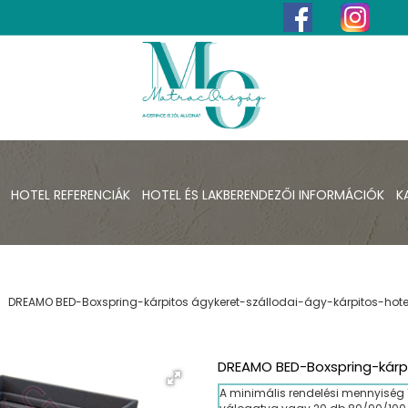
HOTEL REFERENCIÁK
HOTEL ÉS LAKBERENDEZŐI INFORMÁCIÓK
K
DREAMO BED-Boxspring-kárpitos ágykeret-szállodai-ágy-kárpitos-hot
DREAMO BED-Boxspring-kárpi
A minimális rendelési mennyiség