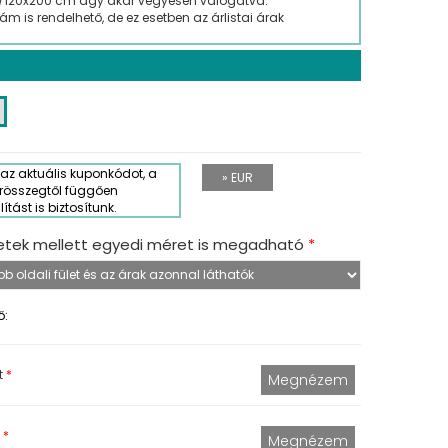
/120x200 cm ágy akár vegyesen válogatva.
 is rendelhető, de ez esetben az árlistai árak
az aktuális kuponkódot, a
» EUR
rösszegtől függően
tást is biztosítunk.
retek mellett egyedi méret is megadható
*
ő:
t
*
*