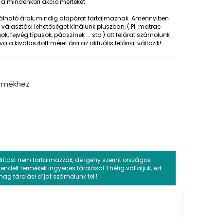
 a mindenkori akció mértékét.
lálható árak, mindig alapárat tartalmaznak. Amennyiben
választási lehetőséget kínálunk pluszban, ( Pl: matrac
, fejvég típusok, pácszínek …. stb ) ott felárat számolunk
a a kiválasztott méret ára az aktuális felárral változik!
ermékhez
llítást nem tartalmazzák, de igény szerint országos
grendelt termékek ingyenes tárolását 1 hétig vállaljuk, ezt
g tárolási díjat számolunk fel !