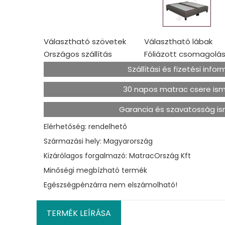
Választható szövetek
Választható lábak
Országos szállítás
Fóliázott csomagolá
Szállítási és fizetési info
30 napos matrac csere is
Garancia és szavatosság i
Elérhetőség: rendelhető
Származási hely: Magyarország
Kizárólagos forgalmazó: MatracOrszág Kft
Minőségi megbízható termék
Egészségpénzárra nem elszámolható!
TERMÉK LEÍRÁSA