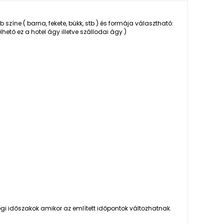
színe ( barna, fekete, bükk, stb ) és formája választható:
tő ez a hotel ágy illetve szállodai ágy )
 végi időszakok amikor az említett időpontok változhatnak.