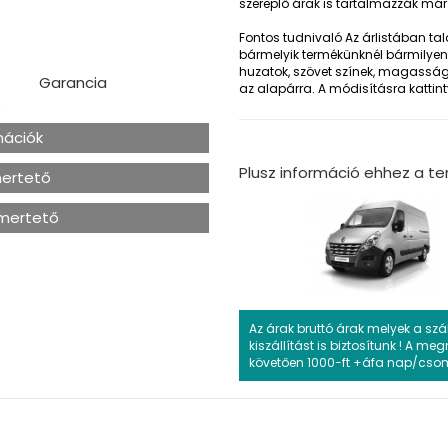
szereplő árak is tartalmazzák már
Fontos tudnivaló
Az árlistában ta
bármelyik termékünknél bármilyen 
huzatok, szövet színek, magasságok
Garancia
az alapárra. A módisításra kattintv
s
rmációk
Plusz információ ehhez a t
mertető
smertető
Az árak bruttó árak melyek a szá
kiszállítást is biztosítunk ! A me
követően 1000-ft +áfa nap/csoma