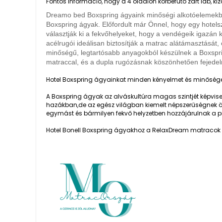
Fontos információ, hogy a 4 oldalon körbefutó zárt láb, 
Dreamo bed Boxspring ágyaink minőségi alkotóelemekbő
Boxspring ágyak. Előfordult már Önnel, hogy egy hotels
választják ki a fekvőhelyeket, hogy a vendégeik igazá
acélrugói ideálisan biztosítják a matrac alátámasztását, 
minőségű, legtartósabb anyagokból készülnek a Boxspri
matraccal, és a dupla rugózásnak köszönhetően fejedel
Hotel Boxspring ágyainkat minden kényelmet és minőséget
A Boxspring ágyak az alváskultúra magas szintjét képvise
hazákban,de az egész világban kiemelt népszerűségnek örv
egymást és bármilyen fekvő helyzetben hozzájárulnak a p
Hotel Bonell Boxspring ágyakhoz a RelaxDream matracok s