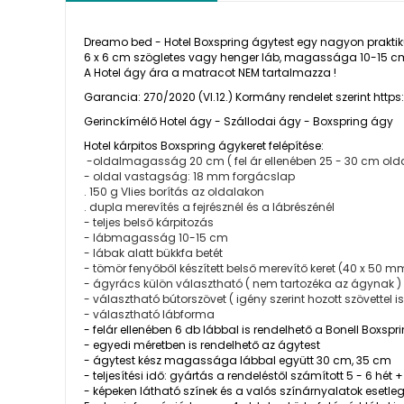
Dreamo bed - Hotel Boxspring ágytest egy nagyon praktikus 
6 x 6 cm szögletes vagy henger láb, magassága 10-15 cm. 
A Hotel ágy ára a matracot NEM tartalmazza !
Garancia: 270/2020 (VI.12.) Kormány rendelet szerint
http
Gerinckímélő Hotel ágy - Szállodai ágy - Boxspring ágy
Hotel kárpitos Boxspring ágykeret felépítése:
-oldalmagasság 20 cm ( fel ár ellenében 25 - 30 cm o
- oldal vastagság: 18 mm forgácslap
. 150 g Vlies borítás az oldalakon
. dupla merevítés a fejrésznél és a lábrészénél
- teljes belső kárpitozás
- lábmagasság 10-15 cm
- lábak alatt bükkfa betét
- tömör fenyőből készített belső merevítő keret (40 x 50 m
- ágyrács külön választható ( nem tartozéka az ágynak )
- választható bútorszövet ( igény szerint hozott szövettel i
- választható lábforma
- felár ellenében 6 db lábbal is rendelhető a Bonell Boxspr
- egyedi méretben is rendelhető az ágytest
- ágytest kész magassága lábbal együtt 30 cm, 35 cm
- teljesítési idő: gyártás a rendeléstől számított 5 - 6 hé
- képeken látható színek és a valós színárnyalatok esetleg