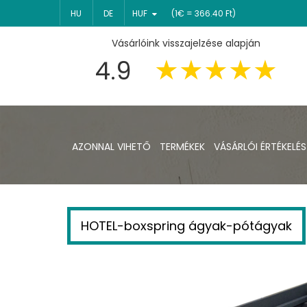
HU
DE
HUF
(1€ = 366.40 Ft)
Vásárlóink visszajelzése alapján
4.9
AZONNAL VIHETŐ
TERMÉKEK
VÁSÁRLÓI ÉRTÉKELÉS
HOTEL-boxspring ágyak-pótágyak