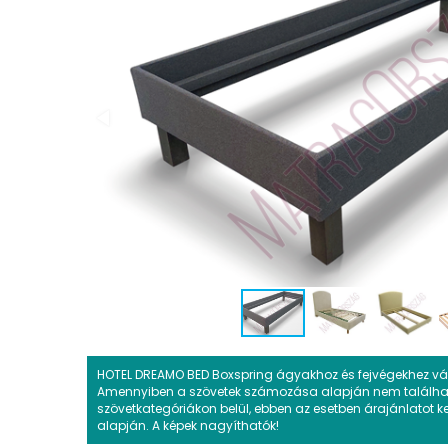
HOTEL DREAMO BED Boxspring ágyakhoz és fejvégekhez vál
Amennyiben a szövetek számozása alapján nem található
szövetkategóriákon belül, ebben az esetben árajánlatot k
alapján. A képek nagyíthatók!