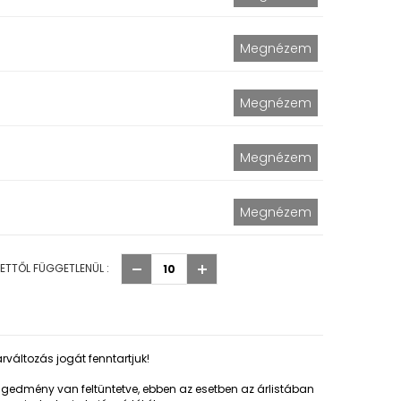
ETTŐL FÜGGETLENÜL :
rváltozás jogát fenntartjuk!
edmény van feltüntetve, ebben az esetben az árlistában