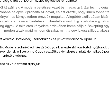
kizárólag a 80/90/100 cm széles ágyakhoz rendelhető.
l készülnek. A modern belsőszerkezet és magas gyártási technológia 
zobába belépve kipróbálta az ágyat, és azt érezte, hogy innen többet f
n kényelmes környezetben érezzék magukat.
A legtöbb szállodában kizár
ezzel garantálva a tökéletesen pihentető alvást. Egy szállodai ágynak so
ng ágyak. A tökéletes kényelem érdekében kombinálja a Boxspring ágy
mi módon alszik majd minden éjszaka, mintha egy luxusszálloda lakosz
 kedvelő Hoteleknek, Szállodáknak és privát vásárlónak ajánljuk
lik. Modern technikával készülő ágyaink megfelelő komfortot nyújtanak a
endenek. A Boxspring ágyak esztétikus kivitelezése miatt kiemelkedő pon
ihentető alváshoz.
zéles választékát ajánljuk.