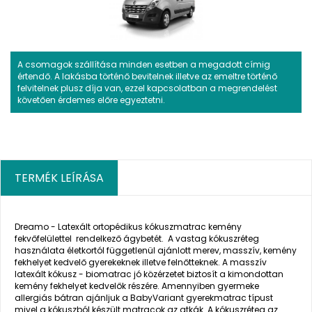
A csomagok szállítása minden esetben a megadott címig
értendő. A lakásba történő bevitelnek illetve az emeltre történő
felvitelnek plusz díja van, ezzel kapcsolatban a megrendelést
követően érdemes előre egyeztetni.
TERMÉK LEÍRÁSA
Dreamo - Latexált ortopédikus kókuszmatrac kemény
fekvőfelülettel rendelkező ágybetét. A vastag kókuszréteg
használata életkortól függetlenül ajánlott merev, masszív, kemény
fekhelyet kedvelő gyerekeknek illetve felnőtteknek. A masszív
latexált kókusz - biomatrac jó közérzetet biztosít a kimondottan
kemény fekhelyet kedvelők részére. Amennyiben gyermeke
allergiás bátran ajánljuk a BabyVariant gyerekmatrac típust
mivel a kókuszból készült matracok az atkák. A kókuszréteg az