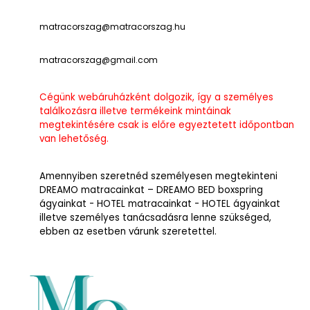
matracorszag@matracorszag.h
u
matracorszag@gmail.com
Cégünk webáruházként dolgozik, így a személyes
találkozásra illetve termékeink mintáinak
megtekintésére csak is előre egyeztetett időpontban
van lehetőség.
Amennyiben szeretnéd személyesen megtekinteni
DREAMO matracainkat – DREAMO BED boxspring
ágyainkat - HOTEL matracainkat - HOTEL ágyainkat
illetve személyes tanácsadásra lenne szükséged,
ebben az esetben várunk szeretettel.