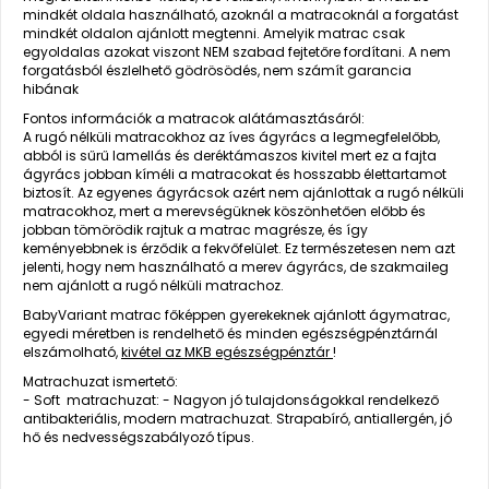
mindkét oldala használható, azoknál a matracoknál a forgatást
mindkét oldalon ajánlott megtenni. Amelyik matrac csak
egyoldalas azokat viszont NEM szabad fejtetőre fordítani. A nem
forgatásból észlelhető gödrösödés, nem számít garancia
hibának
Fontos információk a matracok alátámasztásáról:
A rugó nélküli matracokhoz az íves ágyrács a legmegfelelőbb,
abból is sűrű lamellás és deréktámaszos kivitel mert ez a fajta
ágyrács jobban kíméli a matracokat és hosszabb élettartamot
biztosít. Az egyenes ágyrácsok azért nem ajánlottak a rugó nélküli
matracokhoz, mert a merevségüknek köszönhetően előbb és
jobban tömörödik rajtuk a matrac magrésze, és így
keményebbnek is érződik a fekvőfelület. Ez természetesen nem azt
jelenti, hogy nem használható a merev ágyrács, de szakmaileg
nem ajánlott a rugó nélküli matrachoz.
BabyVariant matrac főképpen gyerekeknek ajánlott ágymatrac,
egyedi méretben is rendelhető és minden egészségpénztárnál
elszámolható,
kivétel az MKB egészségpénztár
!
Matrachuzat ismertető:
- Soft matrachuzat: - Nagyon jó tulajdonságokkal rendelkező
antibakteriális, modern matrachuzat. Strapabíró, antiallergén, jó
hő és nedvességszabályozó típus.