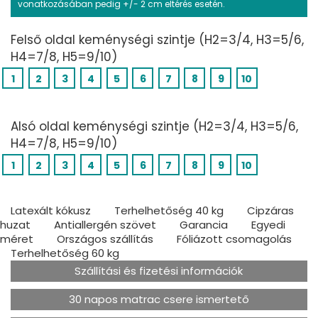
vonatkozásában pedig +/- 2 cm eltérés esetén.
Felső oldal keménységi szintje (H2=3/4, H3=5/6,
H4=7/8, H5=9/10)
1
2
3
4
5
6
7
8
9
10
Alsó oldal keménységi szintje (H2=3/4, H3=5/6,
H4=7/8, H5=9/10)
1
2
3
4
5
6
7
8
9
10
Latexált kókusz
Terhelhetőség 40 kg
Cipzáras
huzat
Antiallergén szövet
Garancia
Egyedi
méret
Országos szállítás
Fóliázott csomagolás
Terhelhetőség 60 kg
Szállítási és fizetési információk
30 napos matrac csere ismertető