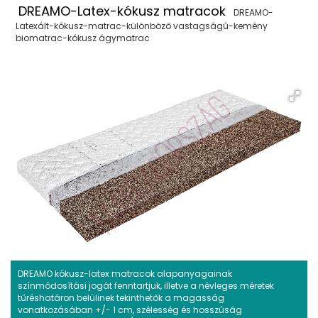
DREAMO-Latex-kókusz matracok
DREAMO-
Latexált-kókusz-matrac-különböző vastagságú-kemény
biomatrac-kókusz ágymatrac
DREAMO kókusz-latex matracok alapanyagainak
színmódosítási jogát fenntartjuk, illetve a névleges méretek
tűréshatáron belülinek tekinthetők a magasság
vonatkozásában +/- 1 cm, szélesség és hosszúság