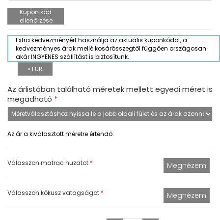
Kupon kód
ellenőrzése
Extra kedvezményért használja az aktuális kuponkódot, a
kedvezményes árak mellé kosárösszegtől függően országosan
akár INGYENES szállítást is biztosítunk.
» EUR
Az árlistában található méretek mellett egyedi méret is
megadható
*
Az ár a kiválasztott méretre értendő:
Válasszon matrac huzatot
*
Válasszon kókusz vatagságot
*