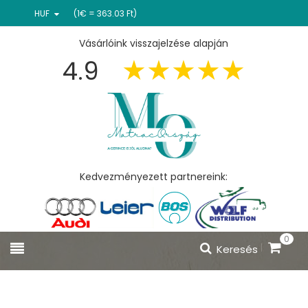
HUF
(1€ = 363.03 Ft)
Vásárlóink visszajelzése alapján
4.9
Kedvezményezett partnereink:
0
Keresés