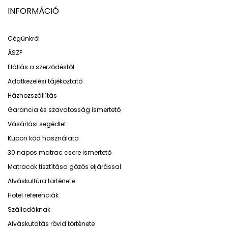
INFORMÁCIÓ
Cégünkről
ÁSZF
Elállás a szerződéstől
Adatkezelési tájékoztató
Házhozszállítás
Garancia és szavatosság ismertető
Vásárlási segédlet
Kupon kód használata
30 napos matrac csere ismertető
Matracok tisztítása gőzös eljárással
Alváskultúra története
Hotel referenciák
Szállodáknak
Alváskutatás rövid története