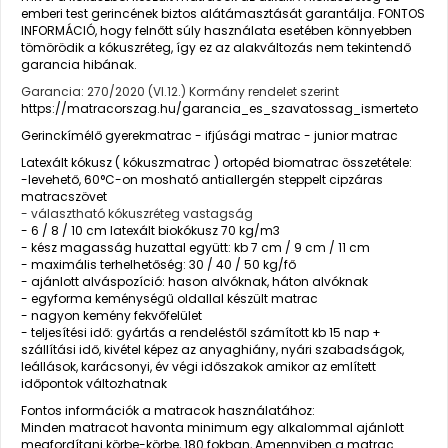
emberi test gerincének biztos alátámasztását garantálja. FONTOS
INFORMÁCIÓ, hogy felnőtt súly használata esetében könnyebben
tömörödik a kókuszréteg, így ez az alakváltozás nem tekintendő
garancia hibának.
Garancia: 270/2020 (VI.12.) Kormány rendelet szerint
https://matracorszag.hu/garancia_es_szavatossag_ismerteto
Gerinckímélő gyerekmatrac - ifjúsági matrac - junior matrac
Latexált kókusz ( kókuszmatrac ) ortopéd biomatrac összetétele:
-levehető, 60°C-on mosható antiallergén steppelt cipzáras
matracszövet
- választható kókuszréteg vastagság
- 6 / 8 / 10 cm latexált biokókusz 70 kg/m3
- kész magasság huzattal együtt: kb 7 cm / 9 cm / 11 cm
- maximális terhelhetőség: 30 / 40 / 50 kg/fő
- ajánlott alváspozíció: hason alvóknak, háton alvóknak
- egyforma keménységű oldallal készült matrac
- nagyon kemény fekvőfelület
- teljesítési idő: gyártás a rendeléstől számított kb 15 nap +
szállítási idő, kivétel képez az anyaghiány, nyári szabadságok,
leállások, karácsonyi, év végi időszakok amikor az említett
időpontok változhatnak
Fontos információk a matracok használatához:
Minden matracot havonta minimum egy alkalommal ajánlott
megfordítani körbe-körbe, 180 fokban, Amennyiben a matrac