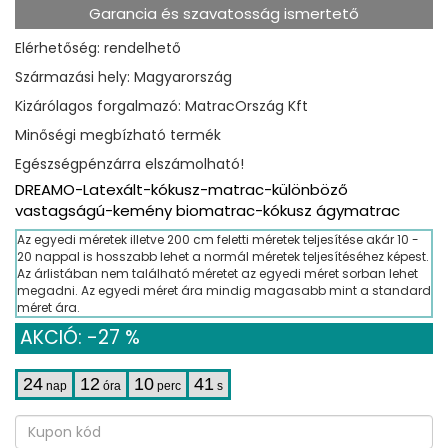
Garancia és szavatosság ismertető
Elérhetőség: rendelhető
Származási hely: Magyarország
Kizárólagos forgalmazó: MatracOrszág Kft
Minőségi megbízható termék
Egészségpénzárra elszámolható!
DREAMO-Latexált-kókusz-matrac-különböző
vastagságú-kemény biomatrac-kókusz ágymatrac
Az egyedi méretek illetve 200 cm feletti méretek teljesítése akár 10 -
20 nappal is hosszabb lehet a normál méretek teljesítéséhez képest.
Az árlistában nem található méretet az egyedi méret sorban lehet
megadni. Az egyedi méret ára mindig magasabb mint a standard
méret ára.
AKCIÓ: -27 %
24
12
10
40
nap
óra
perc
s