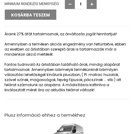
MINIMUM RENDELÉSI MENNYISÉG :
Áraink 27% áfát tartalmaznak, az árváltozás jogát fenntartjuk!
Amennyiben a terméken akciós engedmény van feltüntetve, ebben
az esetben az árlistában szereplő árak is tartalmazzák már a
mindenkori akció mértékét.
Fontos tudnivaló
Az árlistában található árak, mindig alapárat
tartalmaznak. Amennyiben bármelyik termékünknél bármilyen
választási lehetőséget kínálunk pluszban, ( Pl: matrac huzatok,
szövet színek, magasságok, fejvég típusok, pácszínek …. stb ) ott
felárat számolunk az alapárra. A módisításra kattintva a
kiválasztott méret ára az aktuális felárral változik!
Plusz információ ehhez a termékhez