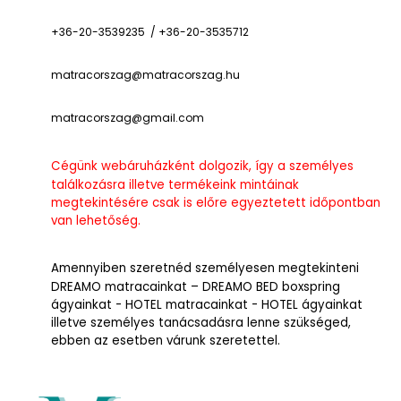
+36-20-3539235 / +36-20-3535712
matracorszag@matracorszag.h
u
matracorszag@gmail.com
Cégünk webáruházként dolgozik, így a személyes
találkozásra illetve termékeink mintáinak
megtekintésére csak is előre egyeztetett időpontban
van lehetőség.
Amennyiben szeretnéd személyesen megtekinteni
DREAMO matracainkat – DREAMO BED boxspring
ágyainkat - HOTEL matracainkat - HOTEL ágyainkat
illetve személyes tanácsadásra lenne szükséged,
ebben az esetben várunk szeretettel.