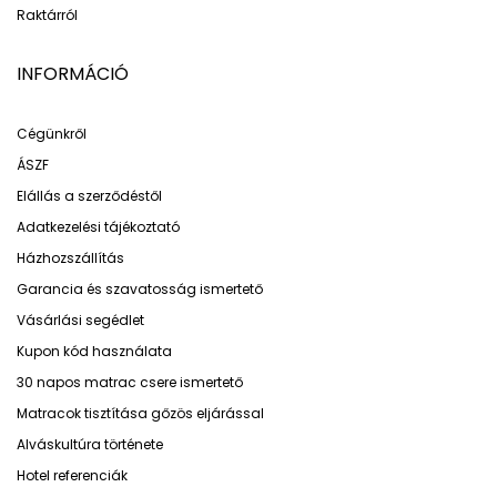
Raktárról
INFORMÁCIÓ
Cégünkről
ÁSZF
Elállás a szerződéstől
Adatkezelési tájékoztató
Házhozszállítás
Garancia és szavatosság ismertető
Vásárlási segédlet
Kupon kód használata
30 napos matrac csere ismertető
Matracok tisztítása gőzös eljárással
Alváskultúra története
Hotel referenciák