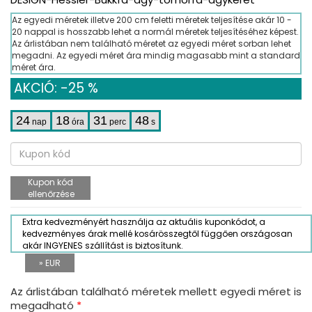
Az egyedi méretek illetve 200 cm feletti méretek teljesítése akár 10 -
20 nappal is hosszabb lehet a normál méretek teljesítéséhez képest.
Az árlistában nem található méretet az egyedi méret sorban lehet
megadni. Az egyedi méret ára mindig magasabb mint a standard
méret ára.
AKCIÓ: -25 %
24
18
31
47
nap
óra
perc
s
Kupon kód
ellenőrzése
Extra kedvezményért használja az aktuális kuponkódot, a
kedvezményes árak mellé kosárösszegtől függően országosan
akár INGYENES szállítást is biztosítunk.
» EUR
Az árlistában található méretek mellett egyedi méret is
megadható
*