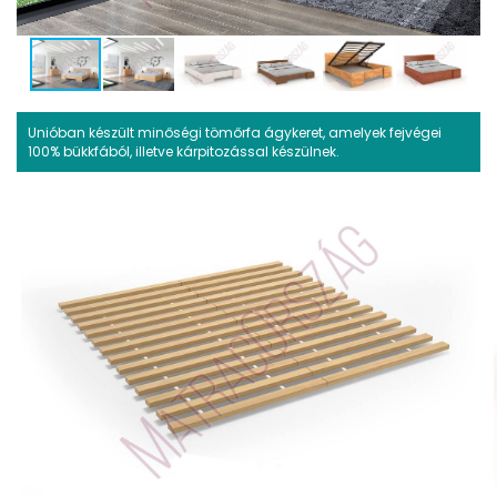
Unióban készült minőségi tömőrfa ágykeret, amelyek fejvégei
100% bükkfából, illetve kárpitozással készülnek.