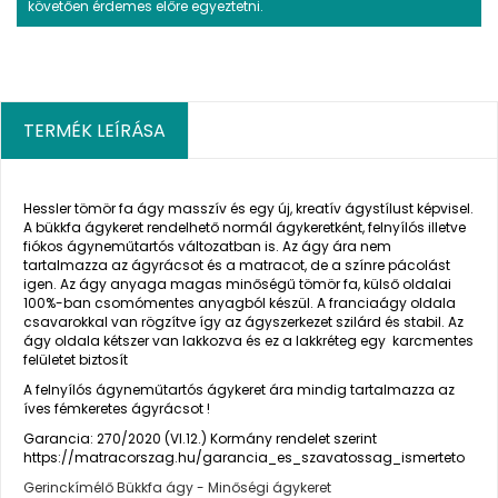
követően érdemes előre egyeztetni.
TERMÉK LEÍRÁSA
Hessler tömör fa ágy masszív és egy új, kreatív ágystílust képvisel.
A bükkfa ágykeret rendelhető normál ágykeretként, felnyílós illetve
fiókos ágyneműtartós változatban is. Az ágy ára nem
tartalmazza az ágyrácsot és a matracot, de a színre pácolást
igen. Az ágy anyaga magas minőségű tömör fa, külső oldalai
100%-ban csomómentes anyagból készül. A franciaágy oldala
csavarokkal van rögzítve így az ágyszerkezet szilárd és stabil. Az
ágy oldala kétszer van lakkozva és ez a lakkréteg egy karcmentes
felületet biztosít
A felnyílós ágyneműtartós ágykeret ára mindig tartalmazza az
íves fémkeretes ágyrácsot !
Garancia: 270/2020 (VI.12.) Kormány rendelet szerint
https://matracorszag.hu/garancia_es_szavatossag_ismerteto
Gerinckímélő Bükkfa ágy - Minőségi ágykeret