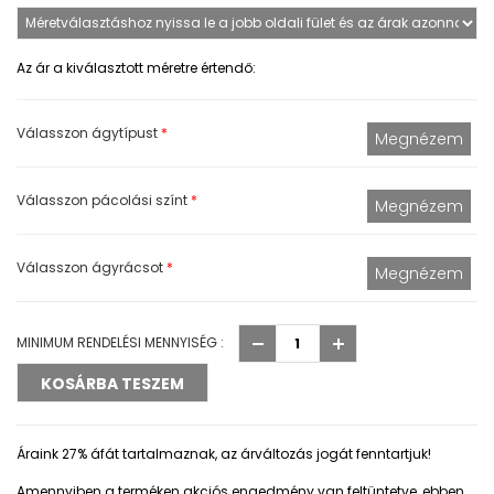
Az ár a kiválasztott méretre értendő:
Válasszon ágytípust
*
Válasszon pácolási színt
*
Válasszon ágyrácsot
*
MINIMUM RENDELÉSI MENNYISÉG :
Áraink 27% áfát tartalmaznak, az árváltozás jogát fenntartjuk!
Amennyiben a terméken akciós engedmény van feltüntetve, ebben