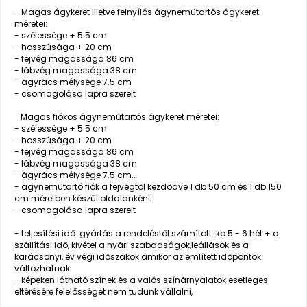
- Magas ágykeret illetve felnyílós ágyneműtartós ágykeret
méretei:
- szélessége + 5.5 cm
- hosszúsága + 20 cm
- fejvég magassága 86 cm
- lábvég magassága 38 cm
- ágyrács mélysége 7.5 cm
- csomagolása lapra szerelt
Magas fiókos ágyneműtartós ágykeret méretei
:
- szélessége + 5.5 cm
- hosszúsága + 20 cm
- fejvég magassága 86 cm
- lábvég magassága 38 cm
- ágyrács mélysége 7.5 cm..
- ágyneműtartó fiók a fejvégtől kezdődve 1 db 50 cm és 1 db 150
cm méretben készül oldalanként.
- csomagolása lapra szerelt
- teljesítési idő: gyártás a rendeléstől számított kb 5 - 6 hét + a
szállítási idő, kivétel a nyári szabadságok,leállások és a
karácsonyi, év végi időszakok amikor az említett időpontok
változhatnak.
- képeken látható színek és a valós színárnyalatok esetleges
eltérésére felelősséget nem tudunk vállalni,