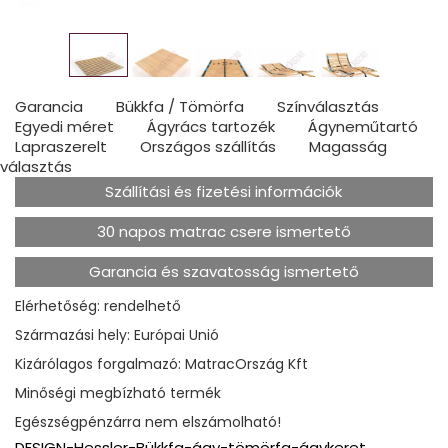
Garancia
Bükkfa / Tömörfa
Színválasztás
Egyedi méret
Ágyrács tartozék
Ágyneműtartó
Lapraszerelt
Országos szállítás
Magasság
választás
Szállítási és fizetési információk
30 napos matrac csere ismertető
Garancia és szavatosság ismertető
Elérhetőség: rendelhető
Származási hely: Európai Unió
Kizárólagos forgalmazó: MatracOrszág Kft
Minőségi megbízható termék
Egészségpénzárra nem elszámolható!
DESIGN-Hessler-Bükkfa-ágy-tömörfa-ágykeret