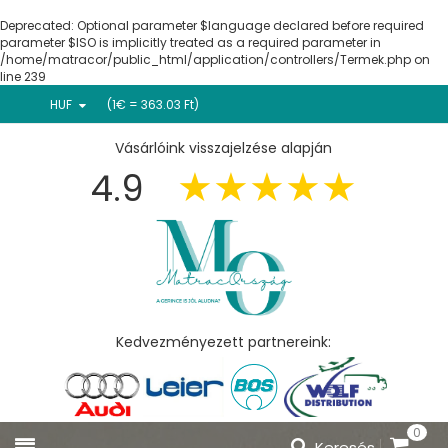
Deprecated
: Optional parameter $language declared before required
parameter $ISO is implicitly treated as a required parameter in
/home/matracor/public_html/application/controllers/Termek.php
on
line
239
HUF
(1€ = 363.03 Ft)
Vásárlóink visszajelzése alapján
4.9
Kedvezményezett partnereink:
0
Keresés