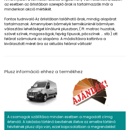
az esetben az árlistában szereplő árak is tartalmazzák már a
mindenkori akció mértékét.
Fontos tudnivaló
Az árlistában található árak, mindig alapárat
tartalmaznak. Amennyiben bármelyik termékünknél bármilyen
választási lehetőséget kínálunk pluszban, ( Pl: matrac huzatok,
szövet színek, magasságok, fejvég típusok, pácszínek …. stb ) ott
felárat számolunk az alapárra. A módisításra kattintva a
kiválasztott méret ára az aktuális felárral változik!
Plusz információ ehhez a termékhez
A csomagok szállítása minden esetben a megadott címig
értendő. A lakásba történő bevitelnek illetve az emeltre történő
felvitelnek plusz díja van, ezzel kapcsolatban a megrendelést