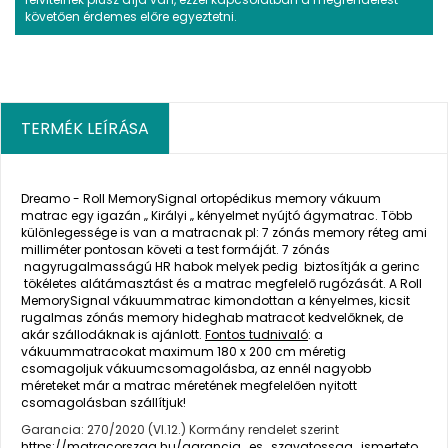
követően érdemes előre egyeztetni.
TERMÉK LEÍRÁSA
Dreamo - Roll MemorySignal ortopédikus memory vákuum
matrac egy igazán „ Királyi „ kényelmet nyújtó ágymatrac. Több
különlegessége is van a matracnak pl: 7 zónás memory réteg ami
milliméter pontosan követi a test formáját. 7 zónás
nagyrugalmasságú HR habok melyek pedig biztosítják a gerinc
tökéletes alátámasztást és a matrac megfelelő rugózását. A Roll
MemorySignal vákuummatrac kimondottan a kényelmes, kicsit
rugalmas zónás memory hideghab matracot kedvelőknek, de
akár szállodáknak is ajánlott.
Fontos tudnivaló
: a
vákuummatracokat maximum 180 x 200 cm méretig
csomagoljuk vákuumcsomagolásba, az ennél nagyobb
méreteket már a matrac méretének megfelelően nyitott
csomagolásban szállítjuk!
Garancia: 270/2020 (VI.12.) Kormány rendelet szerint
https://matracorszag.hu/garancia_es_szavatossag_ismerteto