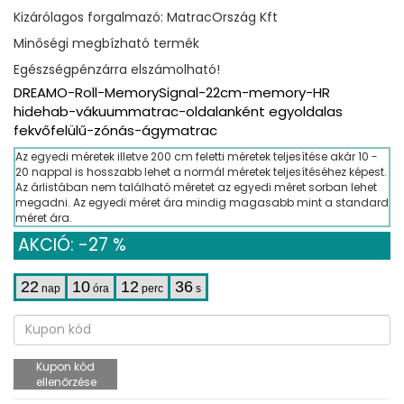
Kizárólagos forgalmazó: MatracOrszág Kft
Minőségi megbízható termék
Egészségpénzárra elszámolható!
DREAMO-Roll-MemorySignal-22cm-memory-HR
hidehab-vákuummatrac-oldalanként egyoldalas
fekvőfelülű-zónás-ágymatrac
Az egyedi méretek illetve 200 cm feletti méretek teljesítése akár 10 -
20 nappal is hosszabb lehet a normál méretek teljesítéséhez képest.
Az árlistában nem található méretet az egyedi méret sorban lehet
megadni. Az egyedi méret ára mindig magasabb mint a standard
méret ára.
AKCIÓ: -27 %
22
10
12
35
nap
óra
perc
s
Kupon kód
ellenőrzése