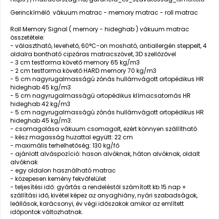
Gerinckímélő vákuum matrac - memory matrac - roll matrac
Roll Memory Signal ( memory - hideghab ) vákuum matrac
összetétele:
- választható, levehető, 60°C-on mosható, antiallergén steppelt, 4
oldalra bontható cipzáras matracszövet, 3D szellőzővel
- 3 cm testforma követő memory 65 kg/m3
- 2 cm testforma követő HARD memory 70 kg/m3
- 5 cm nagyrugalmasságú zónás hullámvágott ortopédikus HR
hideghab 45 kg/m3
- 5 cm nagyrugalmasságú ortopédikus klímacsatornás HR
hideghab 42 kg/m3
- 5 cm nagyrugalmasságú zónás hullámvágott ortopédikus HR
hideghab 45 kg/m3.
- csomagolása vákuum csomagolt, ezért könnyen szállítható
- kész magasság huzattal együtt: 22 cm
- maximális terhelhetőség: 130 kg/fő
- ajánlott alváspozíció: hason alvóknak, háton alvóknak, oldalt
alvóknak
- egy oldalon használható matrac
- közepesen kemény fekvőfelület
- teljesítési idő: gyártás a rendeléstől számított kb 15 nap +
szállítási idő, kivétel képez az anyaghiány, nyári szabadságok,
leállások, karácsonyi, év végi időszakok amikor az említett
időpontok változhatnak.