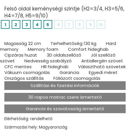
Felső oldal keménységi szintje (H2=3/4, H3=5/6,
H4=7/8, H5=9/10)
1
2
3
4
5
6
7
8
9
10
Magasság 22 cm
Terhelhetőség 130 kg
Hard
memory
Memory foam
Comfort hideghab
Cipzáras huzat
3D oldalszellőző
Jól szellőző
szövet
Nedvesség szabályzó
Antiallergén szövet
CFC mentes
HR hideghab
Választható szövetek
Vákuum csomagolás
Garancia
Egyedi méret
Országos szállítás
Fóliázott csomagolás
Szállítási és fizetési információk
30 napos matrac csere ismertető
Garancia és szavatosság ismertető
Elérhetőség: rendelhető
Származási hely: Magyarország