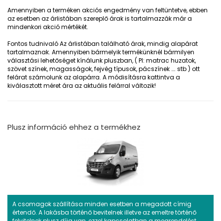
Amennyiben a terméken akciós engedmény van feltüntetve, ebben
az esetben az árlistában szereplő árak is tartalmazzák már a
mindenkori akció mértékét.
Fontos tudnivaló
Az árlistában található árak, mindig alapárat
tartalmaznak. Amennyiben bármelyik termékünknél bármilyen
választási lehetőséget kínálunk pluszban, ( Pl: matrac huzatok,
szövet színek, magasságok, fejvég típusok, pácszínek …. stb ) ott
felárat számolunk az alapárra. A módisításra kattintva a
kiválasztott méret ára az aktuális felárral változik!
Plusz információ ehhez a termékhez
A csomagok szállítása minden esetben a megadott címig
értendő. A lakásba történő bevitelnek illetve az emeltre történő
felvitelnek plusz díja van, ezzel kapcsolatban a megrendelést