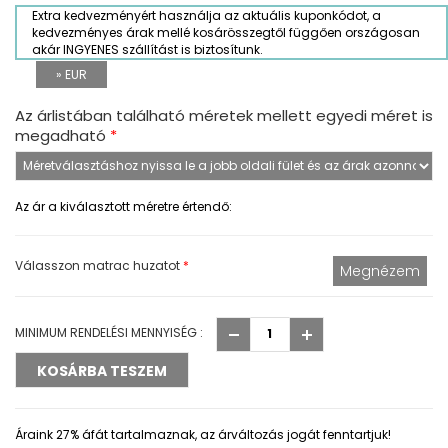
Extra kedvezményért használja az aktuális kuponkódot, a
kedvezményes árak mellé kosárösszegtől függően országosan
akár INGYENES szállítást is biztosítunk.
» EUR
Az árlistában található méretek mellett egyedi méret is
megadható
*
Az ár a kiválasztott méretre értendő:
Válasszon matrac huzatot
*
MINIMUM RENDELÉSI MENNYISÉG :
Áraink 27% áfát tartalmaznak, az árváltozás jogát fenntartjuk!