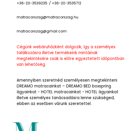
+36-20-3539235 / +36-20-3535712
matracorszag@matracorszag.h
u
matracorszag@gmail.com
Cégünk webáruházként dolgozik, így a személyes
találkozásra illetve termékeink mintáinak
megtekintésére csak is előre egyeztetett időpontban
van lehetőség.
Amennyiben szeretnéd személyesen megtekinteni
DREAMO matracainkat – DREAMO BED boxspring
ágyainkat - HOTEL matracainkat - HOTEL ágyainkat
illetve személyes tanácsadásra lenne szükséged,
ebben az esetben várunk szeretettel.