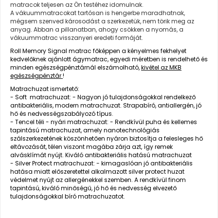
matracok teljesen az Ön testéhez idomulnak.
A vákuummatracokat tartósan is hengerbe maradhatnak,
mégsem szenved károsodást a szerkezetük, nem törik meg az
anyag. Abban a pillanatban, ahogy csökken a nyomás, a
vákuummatrac visszanyeri eredeti formáját.
Roll Memory Signal matrac főképpen a kényelmes fekhelyet
kedvelőknek ajánlott ágymatrac, egyedi méretben is rendelhető és
minden egészségpénztárnál elszámolható,
kivétel az MKB
egészségpénztár
!
Matrachuzat ismertető:
- Soft matrachuzat: - Nagyon jó tulajdonságokkal rendelkező
antibakteriális, modern matrachuzat. Strapabíró, antiallergén, jó
hő és nedvességszabályozó típus.
- Tencel téli - nyári matrachuzat: - Rendkívül puha és kellemes
tapintású matrachuzat, amely nanotechnológiás
szálszerkezetének köszönhetően nyáron biztosítja a felesleges hő
eltávozását, télen viszont magába zárja azt, így remek
alvásklímát nyújt. Kiváló antibakteriális hatású matrachuzat
- Silver Protect matrachuzat: - kimagaslóan jó antibakteriális
hatása miatt előszeretettel alkalmazott silver protect huzat
védelmet nyújt az allergénekkel szemben. A rendkívül finom
tapintású, kiváló minőségű, jó hő és nedvesség elvezető
tulajdonságokkal bíró matrachuzatot.