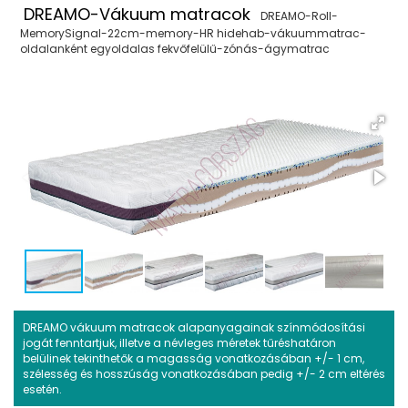
DREAMO-Vákuum matracok
DREAMO-Roll-
MemorySignal-22cm-memory-HR hidehab-vákuummatrac-
oldalanként egyoldalas fekvőfelülű-zónás-ágymatrac
DREAMO vákuum matracok alapanyagainak színmódosítási
jogát fenntartjuk, illetve a névleges méretek tűréshatáron
belülinek tekinthetők a magasság vonatkozásában +/- 1 cm,
szélesség és hosszúság vonatkozásában pedig +/- 2 cm eltérés
esetén.