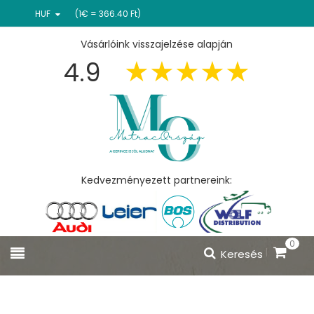
HUF
(1€ = 366.40 Ft)
Vásárlóink visszajelzése alapján
4.9
Kedvezményezett partnereink:
0
Keresés