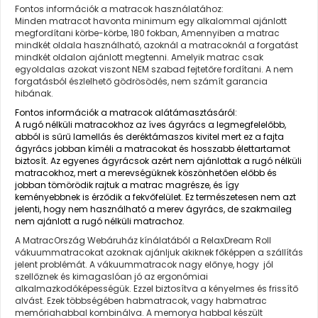
Fontos információk a matracok használatához:
Minden matracot havonta minimum egy alkalommal ajánlott
megfordítani körbe-körbe, 180 fokban, Amennyiben a matrac
mindkét oldala használható, azoknál a matracoknál a forgatást
mindkét oldalon ajánlott megtenni. Amelyik matrac csak
egyoldalas azokat viszont NEM szabad fejtetőre fordítani. A nem
forgatásból észlelhető gödrösödés, nem számít garancia
hibának.
Fontos információk a matracok alátámasztásáról:
A rugó nélküli matracokhoz az íves ágyrács a legmegfelelőbb,
abból is sűrű lamellás és deréktámaszos kivitel mert ez a fajta
ágyrács jobban kíméli a matracokat és hosszabb élettartamot
biztosít. Az egyenes ágyrácsok azért nem ajánlottak a rugó nélküli
matracokhoz, mert a merevségüknek köszönhetően előbb és
jobban tömörödik rajtuk a matrac magrésze, és így
keményebbnek is érződik a fekvőfelület. Ez természetesen nem azt
jelenti, hogy nem használható a merev ágyrács, de szakmaileg
nem ajánlott a rugó nélküli matrachoz.
A MatracOrszág Webáruház kínálatából a RelaxDream Roll
vákuummatracokat azoknak ajánljuk akiknek főképpen a szállítás
jelent problémát. A vákuummatracok nagy előnye, hogy jól
szellőznek és kimagaslóan jó az ergonómiai
alkalmazkodóképességük. Ezzel biztosítva a kényelmes és frissítő
alvást. Ezek többségében habmatracok, vagy habmatrac
memóriahabbal kombinálva. A memorya habbal készült