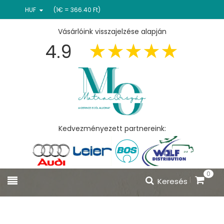
HUF
(1€ = 366.40 Ft)
Vásárlóink visszajelzése alapján
4.9
Kedvezményezett partnereink:
0
Keresés