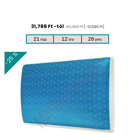
31,766 Ft -tól
42,355 Ft
(-10,589 Ft)
21
12
28
nap
óra
perc
-25 %