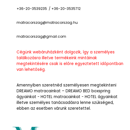
+36-20-3539235 / +36-20-3535712
matracorszag@matracorszag.h
u
matracorszag@gmail.com
Cégünk webáruházként dolgozik, így a személyes
találkozásra illetve termékeink mintáinak
megtekintésére csak is előre egyeztetett időpontban
van lehetőség.
Amennyiben szeretnéd személyesen megtekinteni
DREAMO matracainkat – DREAMO BED boxspring
ágyainkat - HOTEL matracainkat - HOTEL ágyainkat
illetve személyes tanácsadásra lenne szükséged,
ebben az esetben várunk szeretettel.