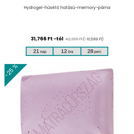
Hydrogel-hűsétő hatású-memory-párna
31,766 Ft -tól
42,355 Ft
(-10,589 Ft)
21
12
28
nap
óra
perc
-25 %