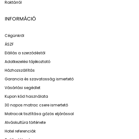
Raktárról
INFORMÁCIÓ
Cégünkről
ÁSZF
Elállás a szerződéstől
Adatkezelési tájékoztató
Házhozszállítás
Garancia és szavatosság ismertető
Vásárlási segédlet
Kupon kód használata
30 napos matrac csere ismertető
Matracok tisztítása gőzös eljárással
Alváskultúra története
Hotel referenciák