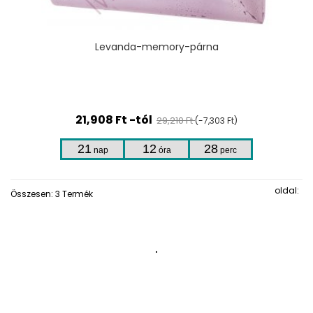
Levanda-memory-párna
21,908 Ft -tól
29,210 Ft
(-7,303 Ft)
21
12
28
nap
óra
perc
oldal:
Összesen: 3 Termék
.