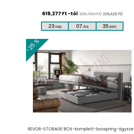
619,277 Ft -tól
825,703 Ft
(-206,426 Ft)
23
07
35
nap
óra
perc
-25 %
REVOR-STORAGE BOX-komplett-boxspring-ágysze