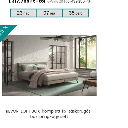
1,317,765 Ft -tól
1,757,020 Ft
(-439,255 Ft)
23
07
35
nap
óra
perc
25 %
TERMÉKHEZ
REVOR-LOFT BOX-komplett fix-táskarugós-
boxspring-ágy sett