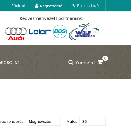
Főoldal
Bejelentkezés
Regisztráció
Kedvezményezett partnereink:
0
APCSOLAT
Keresés
rba rendezés
Mutat
Megnevezés
36