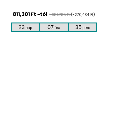
811,301 Ft -tól
1,081,735 Ft
(-270,434 Ft)
23
07
35
nap
óra
perc
TERMÉKHEZ