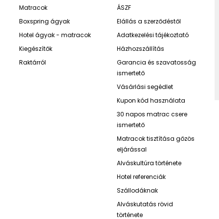
Matracok
ÁSZF
Boxspring ágyak
Elállás a szerződéstől
Hotel ágyak - matracok
Adatkezelési tájékoztató
Kiegészítők
Házhozszállítás
Raktárról
Garancia és szavatosság
ismertető
Vásárlási segédlet
Kupon kód használata
30 napos matrac csere
ismertető
Matracok tisztítása gőzös
eljárással
Alváskultúra története
Hotel referenciák
Szállodáknak
Alváskutatás rövid
története