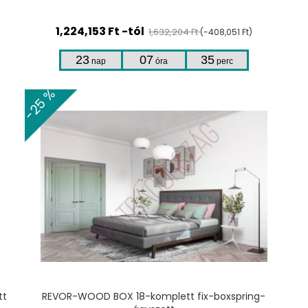
1,224,153 Ft -tól
1,632,204 Ft
(-408,051 Ft)
23
07
35
nap
óra
perc
-25 %
TERMÉKHEZ
tt
REVOR-WOOD BOX 18-komplett fix-boxspring-