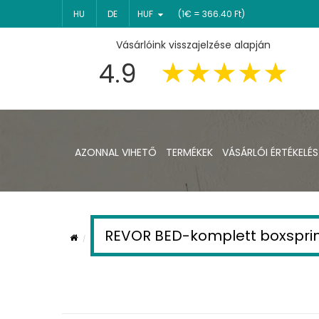
HU
DE
HUF
(1€ = 366.40 Ft)
Vásárlóink visszajelzése alapján
4.9
AZONNAL VIHETŐ
TERMÉKEK
VÁSÁRLÓI ÉRTÉKELÉS
REVOR BED-komplett boxspri