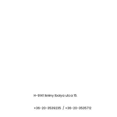
H-9141 Ikrény Ibolya utca 15.
+36-20-3539235 / +36-20-3535712