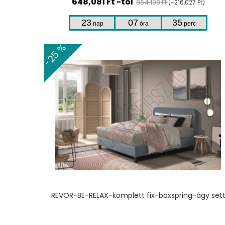
648,081 Ft -tól
864,108 Ft
(-216,027 Ft)
23
07
35
nap
óra
perc
-25 %
REVOR-BE-RELAX-komplett fix-boxspring-ágy set