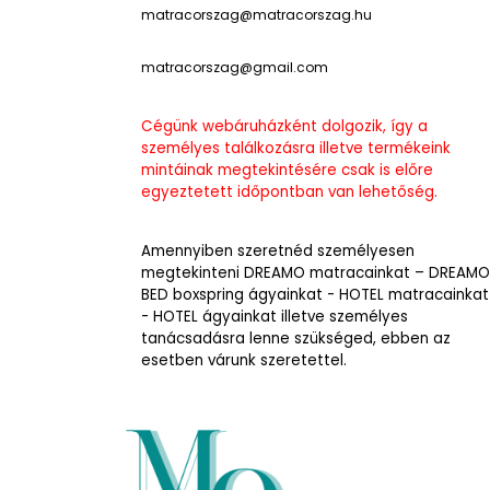
matracorszag@matracorszag.h
u
matracorszag@gmail.com
Cégünk webáruházként dolgozik, így a
személyes találkozásra illetve termékeink
mintáinak megtekintésére csak is előre
egyeztetett időpontban van lehetőség.
Amennyiben szeretnéd személyesen
megtekinteni DREAMO matracainkat – DREAMO
BED boxspring ágyainkat - HOTEL matracainkat
- HOTEL ágyainkat illetve személyes
tanácsadásra lenne szükséged, ebben az
esetben várunk szeretettel.