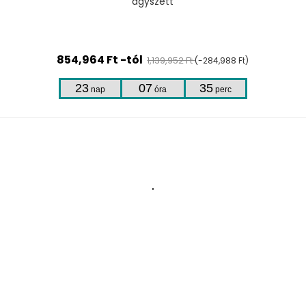
ágyszett
854,964 Ft -tól
1,139,952 Ft
(-284,988 Ft)
23
07
35
nap
óra
perc
.