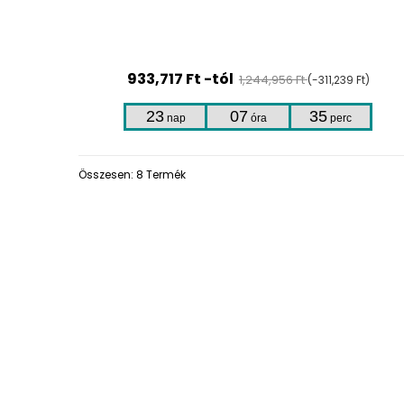
933,717 Ft -tól
1,244,956 Ft
(-311,239 Ft)
23
07
35
nap
óra
perc
Összesen: 8 Termék