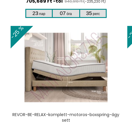
705,689 Ft -tól
940,918 Ft
(-235,230 Ft)
23
07
35
nap
óra
perc
-25 %
-
TERMÉKHEZ
t
REVOR-BE-RELAX-komplett-motoros-boxspring-ágy
sett