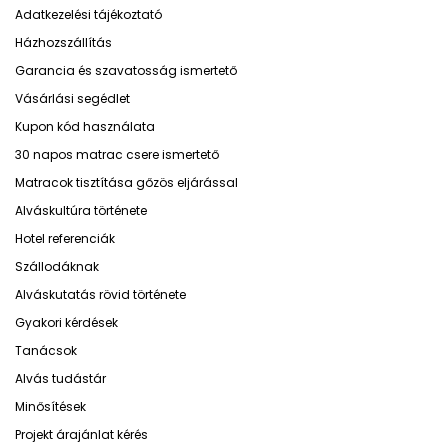
Adatkezelési tájékoztató
Házhozszállítás
Garancia és szavatosság ismertető
Vásárlási segédlet
Kupon kód használata
30 napos matrac csere ismertető
Matracok tisztítása gőzös eljárással
Alváskultúra története
Hotel referenciák
Szállodáknak
Alváskutatás rövid története
Gyakori kérdések
Tanácsok
Alvás tudástár
Minősítések
Projekt árajánlat kérés