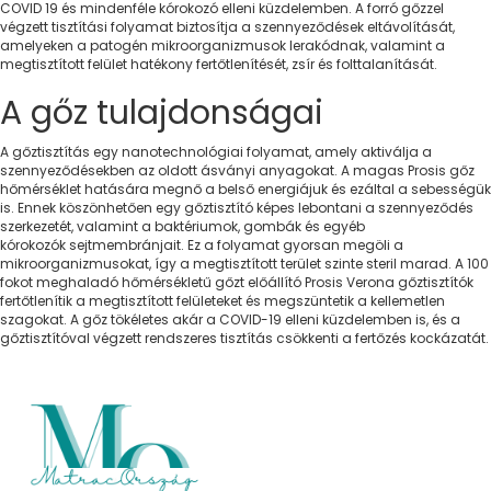
COVID 19 és mindenféle kórokozó elleni küzdelemben. A forró gőzzel
végzett tisztítási folyamat biztosítja a szennyeződések eltávolítását,
amelyeken a patogén mikroorganizmusok lerakódnak, valamint a
megtisztított felület hatékony fertőtlenítését, zsír és folttalanítását.
A gőz tulajdonságai
A gőztisztítás egy nanotechnológiai folyamat, amely aktiválja a
szennyeződésekben az oldott ásványi anyagokat. A magas Prosis gőz
hőmérséklet hatására megnő a belső energiájuk és ezáltal a sebességük
is. Ennek köszönhetően egy gőztisztító képes lebontani a szennyeződés
szerkezetét, valamint a baktériumok, gombák és egyéb
kórokozók sejtmembránjait. Ez a folyamat gyorsan megöli a
mikroorganizmusokat, így a megtisztított terület szinte steril marad. A 100
fokot meghaladó hőmérsékletű gőzt előállító Prosis Verona gőztisztítók
fertőtlenítik a megtisztított felületeket és megszüntetik a kellemetlen
szagokat. A gőz tökéletes akár a COVID-19 elleni küzdelemben is, és a
gőztisztítóval végzett rendszeres tisztítás csökkenti a fertőzés kockázatát.