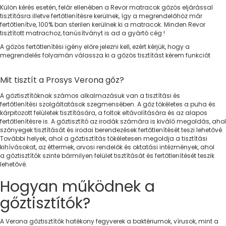
Külön kérés esetén, felár ellenében a Revor matracok gőzös eljárással
tisztításra illetve fertőtlenítésre kerülnek, így a megrendelőhöz már
fertőtlenítve, 100% ban sterilen kerülnek ki a matracok. Minden Revor
tisztított matrachoz, tanúsítványt is ad a gyártó cég !
A gőzös fertőtlenítési igény előre jelezni kell, ezért kérjük, hogy a
megrendelés folyamán válassza ki a gőzös tisztítást kérem funkciót
M
it tisztít a
Prosys
Verona gőz?
A gőztisztítóknak számos alkalmazásuk van a tisztítási és
fertőtlenítési szolgáltatások szegmensében. A gőz tökéletes a puha és
kárpitozott felületek tisztítására, a foltok eltávolítására és az alapos
fertőtlenítésre is. A gőztisztító az irodák számára is kiváló megoldás, ahol
szőnyegek tisztítását és irodai berendezések fertőtlenítését teszi lehetővé.
További helyek, ahol a gőztisztítás tökéletesen megoldja a tisztítási
kihívásokat, az éttermek, orvosi rendelők és oktatási intézmények, ahol
a gőztisztítók szinte bármilyen felület tisztítását és fertőtlenítését teszik
lehetővé.
Hogyan működnek a
gőztisztítók?
A Verona gőztisztítók hatékony fegyverek a baktériumok, vírusok, mint a