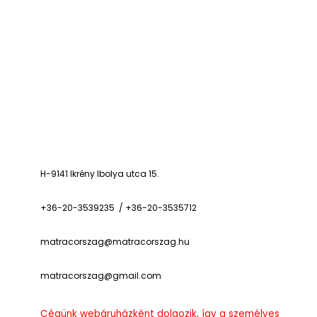
H-9141 Ikrény Ibolya utca 15.
+36-20-3539235 / +36-20-3535712
matracorszag@matracorszag.h
u
matracorszag@gmail.com
Cégünk webáruházként dolgozik, így a személyes