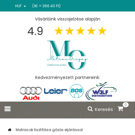
HUF
(1€ = 366.40 Ft)
Vásárlóink visszajelzése alapján
4.9
Kedvezményezett partnereink:
0
Keresés
Matracok tisztítása gőzös eljárással